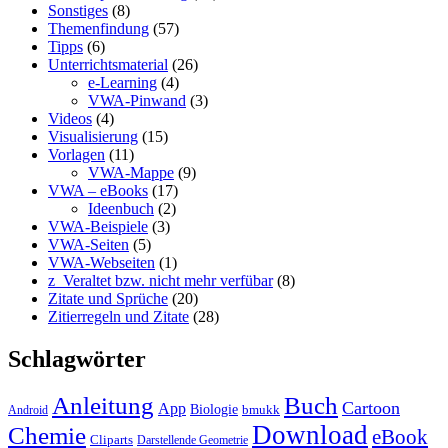
Sonstiges
(8)
Themenfindung
(57)
Tipps
(6)
Unterrichtsmaterial
(26)
e-Learning
(4)
VWA-Pinwand
(3)
Videos
(4)
Visualisierung
(15)
Vorlagen
(11)
VWA-Mappe
(9)
VWA – eBooks
(17)
Ideenbuch
(2)
VWA-Beispiele
(3)
VWA-Seiten
(5)
VWA-Webseiten
(1)
z_Veraltet bzw. nicht mehr verfübar
(8)
Zitate und Sprüche
(20)
Zitierregeln und Zitate
(28)
Schlagwörter
Anleitung
Buch
Cartoon
App
Biologie
bmukk
Android
Download
Chemie
eBook
Cliparts
Darstellende Geometrie