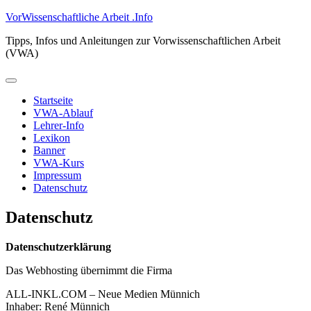
Zum
VorWissenschaftliche Arbeit .Info
Inhalt
Tipps, Infos und Anleitungen zur Vorwissenschaftlichen Arbeit
springen
(VWA)
Primäres
Menü
Startseite
VWA-Ablauf
Lehrer-Info
Lexikon
Banner
VWA-Kurs
Impressum
Datenschutz
Datenschutz
Datenschutzerklärung
Das Webhosting übernimmt die Firma
ALL-INKL.COM – Neue Medien Münnich
Inhaber: René Münnich