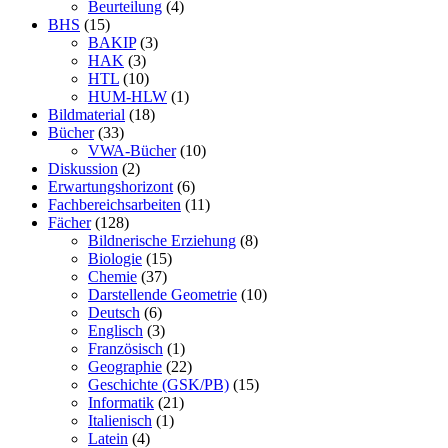
Beurteilung
(4)
BHS
(15)
BAKIP
(3)
HAK
(3)
HTL
(10)
HUM-HLW
(1)
Bildmaterial
(18)
Bücher
(33)
VWA-Bücher
(10)
Diskussion
(2)
Erwartungshorizont
(6)
Fachbereichsarbeiten
(11)
Fächer
(128)
Bildnerische Erziehung
(8)
Biologie
(15)
Chemie
(37)
Darstellende Geometrie
(10)
Deutsch
(6)
Englisch
(3)
Französisch
(1)
Geographie
(22)
Geschichte (GSK/PB)
(15)
Informatik
(21)
Italienisch
(1)
Latein
(4)