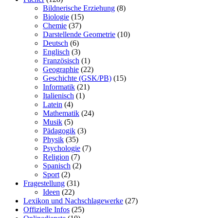
Bildnerische Erziehung
(8)
Biologie
(15)
Chemie
(37)
Darstellende Geometrie
(10)
Deutsch
(6)
Englisch
(3)
Französisch
(1)
Geographie
(22)
Geschichte (GSK/PB)
(15)
Informatik
(21)
Italienisch
(1)
Latein
(4)
Mathematik
(24)
Musik
(5)
Pädagogik
(3)
Physik
(35)
Psychologie
(7)
Religion
(7)
Spanisch
(2)
Sport
(2)
Fragestellung
(31)
Ideen
(22)
Lexikon und Nachschlagewerke
(27)
Offizielle Infos
(25)