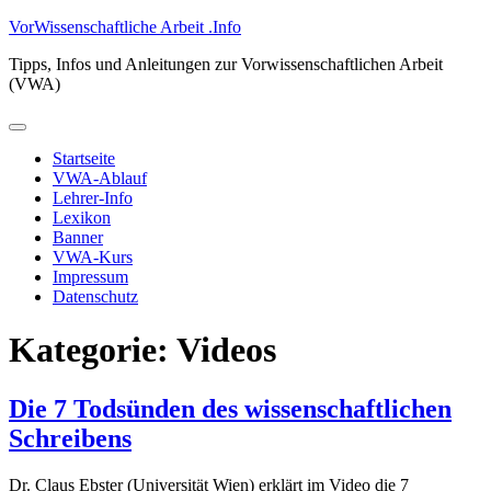
Zum
VorWissenschaftliche Arbeit .Info
Inhalt
Tipps, Infos und Anleitungen zur Vorwissenschaftlichen Arbeit
springen
(VWA)
Primäres
Menü
Startseite
VWA-Ablauf
Lehrer-Info
Lexikon
Banner
VWA-Kurs
Impressum
Datenschutz
Kategorie:
Videos
Die 7 Todsünden des wissenschaftlichen
Schreibens
Dr. Claus Ebster (Universität Wien) erklärt im Video die 7