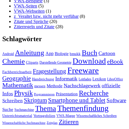
VWA-Beispiele
(3)
VWA-Seiten
(5)
VWA-Webseiten
(1)
z_Veraltet bzw. nicht mehr verfübar
(8)
Zitate und Sprüche
(20)
Zitierregeln und Zitate
(28)
Schlagwörter
Anleitung
Buch
Cartoon
App
Biologie
bmukk
Android
Download
Chemie
eBook
Cliparts
Darstellende Geometrie
Freeware
Fragestellung
Fachbereichsarbeit
Geographie
Informatik
Lexikon
Handreichung
Leitfaden
LibreOffice
Mathematik
Nachschlagewerk
offizielle
Methode
messen
Physik
Recherche
Infos
Präsentation
Programmieren
Skriptum
Smartphone und Tablet
Software
Schreiben
Themenfindung
Thema
Suche
Suchmaschine
Unterrichtsmaterial
Vortragsfolien
VWA-Mappe
Wissenschaftliches Schreiben
Zitieren
Wissenschaftliche Suchmaschine
Zeitplan