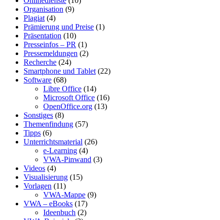
Onlinedienste
(10)
Organisation
(9)
Plagiat
(4)
Prämierung und Preise
(1)
Präsentation
(10)
Presseinfos – PR
(1)
Pressemeldungen
(2)
Recherche
(24)
Smartphone und Tablet
(22)
Software
(68)
Libre Office
(14)
Microsoft Office
(16)
OpenOffice.org
(13)
Sonstiges
(8)
Themenfindung
(57)
Tipps
(6)
Unterrichtsmaterial
(26)
e-Learning
(4)
VWA-Pinwand
(3)
Videos
(4)
Visualisierung
(15)
Vorlagen
(11)
VWA-Mappe
(9)
VWA – eBooks
(17)
Ideenbuch
(2)