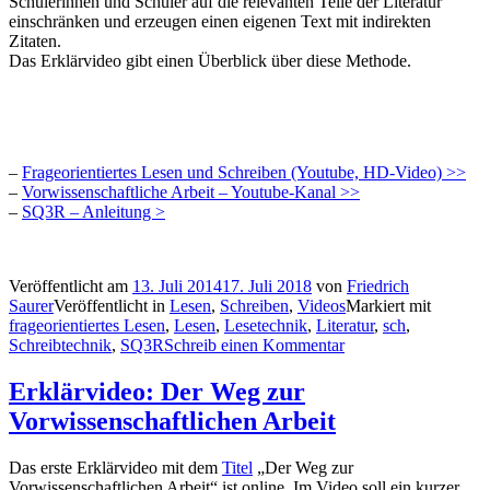
Schülerinnen und Schüler auf die relevanten Teile der Literatur
einschränken und erzeugen einen eigenen Text mit indirekten
Zitaten.
Das Erklärvideo gibt einen Überblick über diese Methode.
–
Frageorientiertes Lesen und Schreiben (Youtube, HD-Video) >>
–
Vorwissenschaftliche Arbeit – Youtube-Kanal >>
–
SQ3R – Anleitung >
Veröffentlicht am
13. Juli 2014
17. Juli 2018
von
Friedrich
Saurer
Veröffentlicht in
Lesen
,
Schreiben
,
Videos
Markiert mit
frageorientiertes Lesen
,
Lesen
,
Lesetechnik
,
Literatur
,
sch
,
Schreibtechnik
,
SQ3R
Schreib einen Kommentar
Erklärvideo: Der Weg zur
Vorwissenschaftlichen Arbeit
Das erste Erklärvideo mit dem
Titel
„Der Weg zur
Vorwissenschaftlichen Arbeit“ ist online. Im Video soll ein kurzer