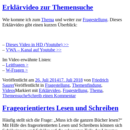
Erklärvideo zur Themensuche
Wie komme ich zum
Thema
und weiter zur
Fragestellung
. Dieses
Erklärvideo gibt einen kurzen Überblick:
–
Dieses Video in HD (Youtube) >>
–
VWA – Kanal auf Youtube >>
Im Video erwähnte Listen:
–
Leitfragen >
–
W-Fragen >
Veröffentlicht am
26. Juli 2014
17. Juli 2018
von
Friedrich
Saurer
Veröffentlicht in
Fragestellung
,
Themenfindung
,
Videos
Markiert mit
Erklärvideo
,
Fragestellung
,
Thema
,
Themensuche
Schreib einen Kommentar
Frageorientiertes Lesen und Schreiben
Häufig stellt sich die Frage: „Muss ich die ganzen Bücher lesen?“
Mit Hilfe des frageorientierten Lesen und Schreibens können sich