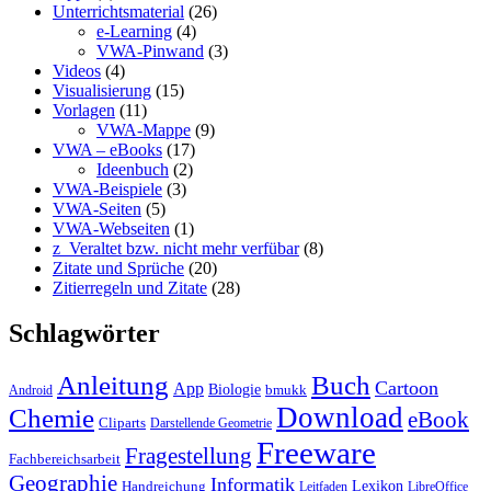
Unterrichtsmaterial
(26)
e-Learning
(4)
VWA-Pinwand
(3)
Videos
(4)
Visualisierung
(15)
Vorlagen
(11)
VWA-Mappe
(9)
VWA – eBooks
(17)
Ideenbuch
(2)
VWA-Beispiele
(3)
VWA-Seiten
(5)
VWA-Webseiten
(1)
z_Veraltet bzw. nicht mehr verfübar
(8)
Zitate und Sprüche
(20)
Zitierregeln und Zitate
(28)
Schlagwörter
Anleitung
Buch
Cartoon
App
Biologie
bmukk
Android
Download
Chemie
eBook
Cliparts
Darstellende Geometrie
Freeware
Fragestellung
Fachbereichsarbeit
Geographie
Informatik
Lexikon
Handreichung
Leitfaden
LibreOffice