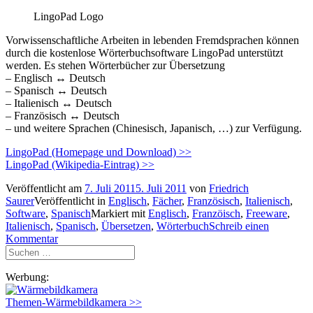
LingoPad Logo
Vorwissenschaftliche Arbeiten in lebenden Fremdsprachen können
durch die kostenlose Wörterbuchsoftware LingoPad unterstützt
werden. Es stehen Wörterbücher zur Übersetzung
– Englisch ↔ Deutsch
– Spanisch ↔ Deutsch
– Italienisch ↔ Deutsch
– Französisch ↔ Deutsch
– und weitere Sprachen (Chinesisch, Japanisch, …) zur Verfügung.
LingoPad (Homepage und Download) >>
LingoPad (Wikipedia-Eintrag) >>
Veröffentlicht am
7. Juli 2011
5. Juli 2011
von
Friedrich
Saurer
Veröffentlicht in
Englisch
,
Fächer
,
Französisch
,
Italienisch
,
Software
,
Spanisch
Markiert mit
Englisch
,
Franzöisch
,
Freeware
,
Italienisch
,
Spanisch
,
Übersetzen
,
Wörterbuch
Schreib einen
Kommentar
Suchen
nach:
Werbung:
Themen-Wärmebildkamera >>