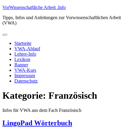
Zum
VorWissenschaftliche Arbeit .Info
Inhalt
Tipps, Infos und Anleitungen zur Vorwissenschaftlichen Arbeit
springen
(VWA)
Primäres
Menü
Startseite
VWA-Ablauf
Lehrer-Info
Lexikon
Banner
VWA-Kurs
Impressum
Datenschutz
Kategorie:
Französisch
Infos für VWA aus dem Fach Französisch
LingoPad Wörterbuch