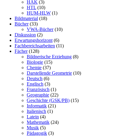
HAK
(3)
HTL
(10)
HUM-HLW
(1)
Bildmaterial
(18)
Bücher
(33)
VWA-Bücher
(10)
Diskussion
(2)
Erwartungshorizont
(6)
Fachbereichsarbeiten
(11)
Fächer
(128)
Bildnerische Erziehung
(8)
Biologie
(15)
Chemie
(37)
Darstellende Geometrie
(10)
Deutsch
(6)
Englisch
(3)
Französisch
(1)
Geographie
(22)
Geschichte (GSK/PB)
(15)
Informatik
(21)
Italienisch
(1)
Latein
(4)
Mathematik
(24)
Musik
(5)
Pädagogik
(3)