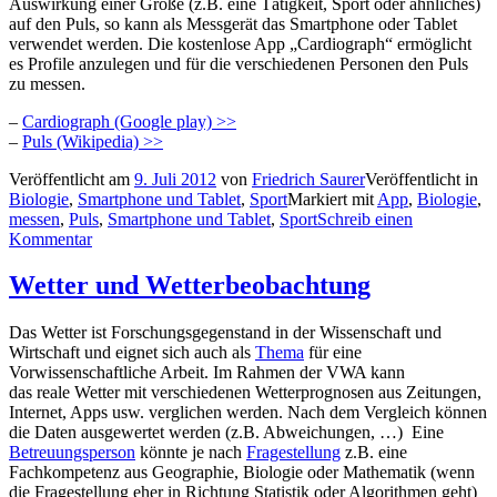
Auswirkung einer Größe (z.B. eine Tätigkeit, Sport oder ähnliches)
auf den Puls, so kann als Messgerät das Smartphone oder Tablet
verwendet werden. Die kostenlose App „Cardiograph“ ermöglicht
es Profile anzulegen und für die verschiedenen Personen den Puls
zu messen.
–
Cardiograph (Google play) >>
–
Puls (Wikipedia) >>
Veröffentlicht am
9. Juli 2012
von
Friedrich Saurer
Veröffentlicht in
Biologie
,
Smartphone und Tablet
,
Sport
Markiert mit
App
,
Biologie
,
messen
,
Puls
,
Smartphone und Tablet
,
Sport
Schreib einen
Kommentar
Wetter und Wetterbeobachtung
Das Wetter ist Forschungsgegenstand in der Wissenschaft und
Wirtschaft und eignet sich auch als
Thema
für eine
Vorwissenschaftliche Arbeit. Im Rahmen der VWA kann
das reale Wetter mit verschiedenen Wetterprognosen aus Zeitungen,
Internet, Apps usw. verglichen werden. Nach dem Vergleich können
die Daten ausgewertet werden (z.B. Abweichungen, …) Eine
Betreuungsperson
könnte je nach
Fragestellung
z.B. eine
Fachkompetenz aus Geographie, Biologie oder Mathematik (wenn
die Fragestellung eher in Richtung Statistik oder Algorithmen geht)