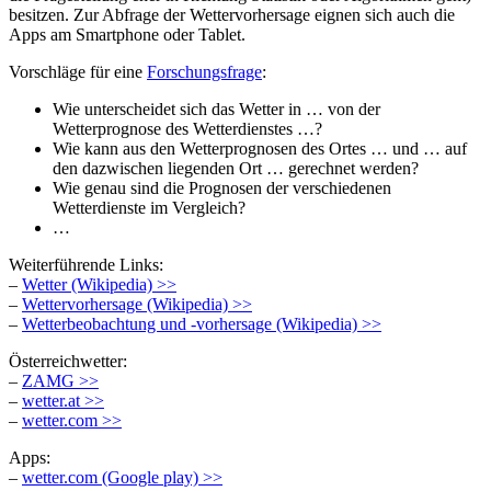
besitzen. Zur Abfrage der Wettervorhersage eignen sich auch die
Apps am Smartphone oder Tablet.
Vorschläge für eine
Forschungsfrage
:
Wie unterscheidet sich das Wetter in … von der
Wetterprognose des Wetterdienstes …?
Wie kann aus den Wetterprognosen des Ortes … und … auf
den dazwischen liegenden Ort … gerechnet werden?
Wie genau sind die Prognosen der verschiedenen
Wetterdienste im Vergleich?
…
Weiterführende Links:
–
Wetter (Wikipedia) >>
–
Wettervorhersage (Wikipedia) >>
–
Wetterbeobachtung und -vorhersage (Wikipedia) >>
Österreichwetter:
–
ZAMG >>
–
wetter.at >>
–
wetter.com >>
Apps:
–
wetter.com (Google play) >>