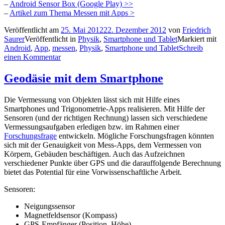
–
Android Sensor Box (Google Play) >>
–
Artikel zum Thema Messen mit Apps >
Veröffentlicht am
25. Mai 2012
22. Dezember 2012
von
Friedrich
Saurer
Veröffentlicht in
Physik
,
Smartphone und Tablet
Markiert mit
Android
,
App
,
messen
,
Physik
,
Smartphone und Tablet
Schreib
einen Kommentar
Geodäsie mit dem Smartphone
Die Vermessung von Objekten lässt sich mit Hilfe eines
Smartphones und Trigonometrie-Apps realisieren. Mit Hilfe der
Sensoren (und der richtigen Rechnung) lassen sich verschiedene
Vermessungsaufgaben erledigen bzw. im Rahmen einer
Forschungsfrage
entwickeln. Mögliche Forschungsfragen könnten
sich mit der Genauigkeit von Mess-Apps, dem Vermessen von
Körpern, Gebäuden beschäftigen. Auch das Aufzeichnen
verschiedener Punkte über GPS und die darauffolgende Berechnung
bietet das Potential für eine Vorwissenschaftliche Arbeit.
Sensoren:
Neigungssensor
Magnetfeldsensor (Kompass)
GPS-Empfänger (Position, Höhe)