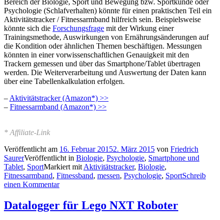
Bereich der Biologie, Sport und Bewegung bzw. Sportkunde oder
Psychologie (Schlafverhalten) könnte für einen praktischen Teil ein
Aktivitätstracker / Fitnessarmband hilfreich sein. Beispielsweise
könnte sich die
Forschungsfrage
mit der Wirkung einer
Trainingsmethode, Auswirkungen von Ernährungsänderungen auf
die Kondition oder ähnlichen Themen beschäftigen. Messungen
könnten in einer vorwissenschaftlichen Genauigkeit mit den
Trackern gemessen und über das Smartphone/Tablet übertragen
werden. Die Weiterverarbeitung und Auswertung der Daten kann
über eine Tabellenkalkulation erfolgen.
–
Aktivitätstracker (Amazon*) >>
–
Fitnessarmband (Amazon*) >>
* Affiliate-Link
Veröffentlicht am
16. Februar 2015
2. März 2015
von
Friedrich
Saurer
Veröffentlicht in
Biologie
,
Psychologie
,
Smartphone und
Tablet
,
Sport
Markiert mit
Aktivitätstracker
,
Biologie
,
Fitnessarmband
,
Fitnessband
,
messen
,
Psychologie
,
Sport
Schreib
einen Kommentar
Datalogger für Lego NXT Roboter