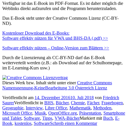
Verfügbar ist das E-Book im PDF-Format. Es ist daher möglich die
Weblinks direkt aufzurufen und die Programm herunterzuladen.
Das E-Book steht unter der Creative Commons Lizenz (CC-BY-
ND).
Kostenloser Download des E-Books:
Software effektiv nützen für VWA und BHS-DA (.pdf) >>
Software effektiv nützen – Online-Version zum Blättern >>
Durch die Lizenzierung als CC-BY-ND darf das E-Book
weiterverteilt werden (z.B.: als Download auf der Schulhomepage,
im E-Learning-Kurs usw.)
Dieses Werk bzw. Inhalt steht unter einer
Creative Commons
Namensnennung-KeineBearbeitung 3.0 Österreich Lizenz
Veröffentlicht am
14. Dezember 2016
10. Juli 2018
von
Friedrich
Saurer
Veröffentlicht in
BHS
,
Bücher
,
Chemie
,
Fächer
,
Fragebogen
,
Geographie
,
Interview
,
Libre Office
,
Mathematik
,
Methoden
,
Microsoft Office
,
Musik
,
OpenOffice.org
,
Präsentation
,
Smartphone
und Tablet
,
Software
,
Tipps
,
VWA-Bücher
Markiert mit
Buch
,
E-
Book
,
kostenlos
,
Software
Schreib einen Kommentar