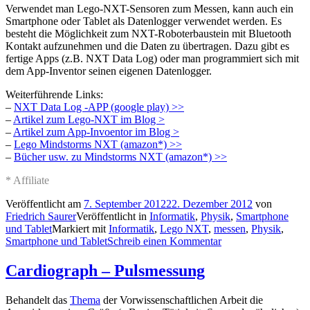
Verwendet man Lego-NXT-Sensoren zum Messen, kann auch ein
Smartphone oder Tablet als Datenlogger verwendet werden. Es
besteht die Möglichkeit zum NXT-Roboterbaustein mit Bluetooth
Kontakt aufzunehmen und die Daten zu übertragen. Dazu gibt es
fertige Apps (z.B. NXT Data Log) oder man programmiert sich mit
dem App-Inventor seinen eigenen Datenlogger.
Weiterführende Links:
–
NXT Data Log -APP (google play) >>
–
Artikel zum Lego-NXT im Blog >
–
Artikel zum App-Invoentor im Blog >
–
Lego Mindstorms NXT (amazon*) >>
–
Bücher usw. zu Mindstorms NXT (amazon*) >>
* Affiliate
Veröffentlicht am
7. September 2012
22. Dezember 2012
von
Friedrich Saurer
Veröffentlicht in
Informatik
,
Physik
,
Smartphone
und Tablet
Markiert mit
Informatik
,
Lego NXT
,
messen
,
Physik
,
Smartphone und Tablet
Schreib einen Kommentar
Cardiograph – Pulsmessung
Behandelt das
Thema
der Vorwissenschaftlichen Arbeit die