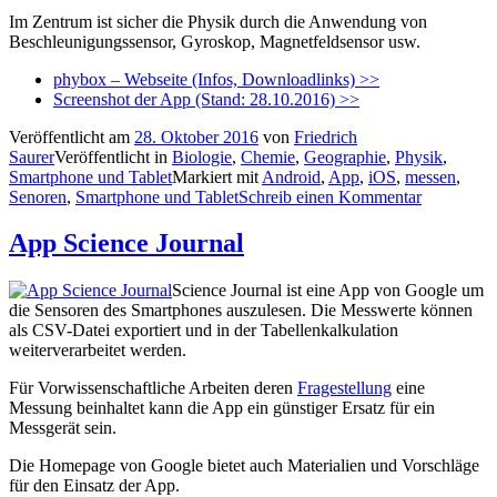
Im Zentrum ist sicher die Physik durch die Anwendung von
Beschleunigungssensor, Gyroskop, Magnetfeldsensor usw.
phybox – Webseite (Infos, Downloadlinks) >>
Screenshot der App (Stand: 28.10.2016) >>
Veröffentlicht am
28. Oktober 2016
von
Friedrich
Saurer
Veröffentlicht in
Biologie
,
Chemie
,
Geographie
,
Physik
,
Smartphone und Tablet
Markiert mit
Android
,
App
,
iOS
,
messen
,
Senoren
,
Smartphone und Tablet
Schreib einen Kommentar
App Science Journal
Science Journal ist eine App von Google um
die Sensoren des Smartphones auszulesen. Die Messwerte können
als CSV-Datei exportiert und in der Tabellenkalkulation
weiterverarbeitet werden.
Für Vorwissenschaftliche Arbeiten deren
Fragestellung
eine
Messung beinhaltet kann die App ein günstiger Ersatz für ein
Messgerät sein.
Die Homepage von Google bietet auch Materialien und Vorschläge
für den Einsatz der App.