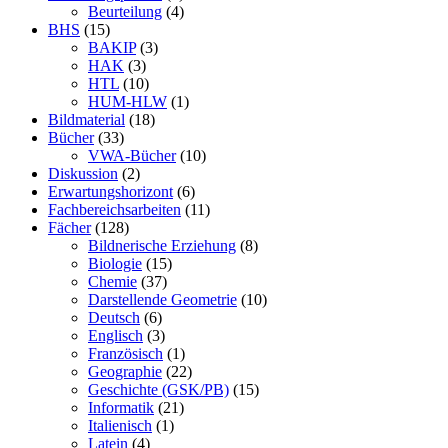
Beurteilung
(4)
BHS
(15)
BAKIP
(3)
HAK
(3)
HTL
(10)
HUM-HLW
(1)
Bildmaterial
(18)
Bücher
(33)
VWA-Bücher
(10)
Diskussion
(2)
Erwartungshorizont
(6)
Fachbereichsarbeiten
(11)
Fächer
(128)
Bildnerische Erziehung
(8)
Biologie
(15)
Chemie
(37)
Darstellende Geometrie
(10)
Deutsch
(6)
Englisch
(3)
Französisch
(1)
Geographie
(22)
Geschichte (GSK/PB)
(15)
Informatik
(21)
Italienisch
(1)
Latein
(4)