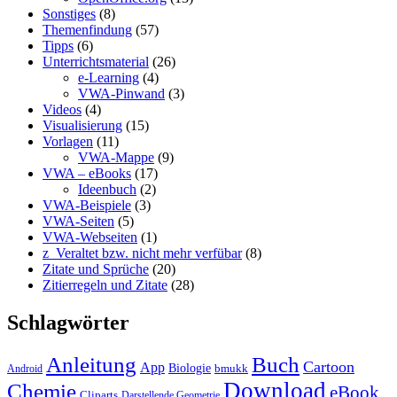
Sonstiges
(8)
Themenfindung
(57)
Tipps
(6)
Unterrichtsmaterial
(26)
e-Learning
(4)
VWA-Pinwand
(3)
Videos
(4)
Visualisierung
(15)
Vorlagen
(11)
VWA-Mappe
(9)
VWA – eBooks
(17)
Ideenbuch
(2)
VWA-Beispiele
(3)
VWA-Seiten
(5)
VWA-Webseiten
(1)
z_Veraltet bzw. nicht mehr verfübar
(8)
Zitate und Sprüche
(20)
Zitierregeln und Zitate
(28)
Schlagwörter
Anleitung
Buch
Cartoon
App
Biologie
bmukk
Android
Download
Chemie
eBook
Cliparts
Darstellende Geometrie