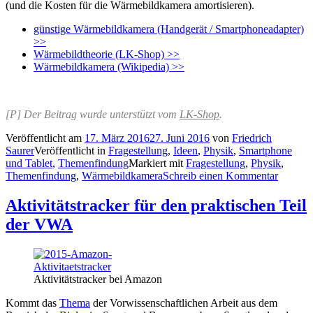
(und die Kosten für die Wärmebildkamera amortisieren).
günstige Wärmebildkamera (Handgerät / Smartphoneadapter)
>>
Wärmebildtheorie (LK-Shop) >>
Wärmebildkamera (Wikipedia) >>
[P] Der Beitrag wurde unterstützt vom
LK-Shop
.
Veröffentlicht am
17. März 2016
27. Juni 2016
von
Friedrich
Saurer
Veröffentlicht in
Fragestellung
,
Ideen
,
Physik
,
Smartphone
und Tablet
,
Themenfindung
Markiert mit
Fragestellung
,
Physik
,
Themenfindung
,
Wärmebildkamera
Schreib einen Kommentar
Aktivitätstracker für den praktischen Teil
der VWA
Aktivitätstracker bei Amazon
Kommt das
Thema
der Vorwissenschaftlichen Arbeit aus dem