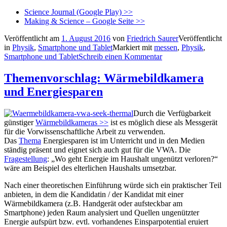
Science Journal (Google Play) >>
Making & Science – Google Seite >>
Veröffentlicht am
1. August 2016
von
Friedrich Saurer
Veröffentlicht
in
Physik
,
Smartphone und Tablet
Markiert mit
messen
,
Physik
,
Smartphone und Tablet
Schreib einen Kommentar
Themenvorschlag: Wärmebildkamera
und Energiesparen
Durch die Verfügbarkeit
günstiger
Wärmebildkameras >>
ist es möglich diese als Messgerät
für die Vorwissenschaftliche Arbeit zu verwenden.
Das
Thema
Energiesparen ist im Unterricht und in den Medien
ständig präsent und eignet sich auch gut für die VWA. Die
Fragestellung
: „Wo geht Energie im Haushalt ungenützt verloren?“
wäre am Beispiel des elterlichen Haushalts umsetzbar.
Nach einer theoretischen Einführung würde sich ein praktischer Teil
anbieten, in dem die Kandidatin / der Kandidat mit einer
Wärmebildkamera (z.B. Handgerät oder aufsteckbar am
Smartphone) jeden Raum analysiert und Quellen ungenützter
Energie aufspürt bzw. evtl. vorhandenes Einsparpotential eruiert