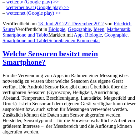
–
wetter.tv (Google play) >>
–
wetterheute.at (Google play) >>
–
wetter.net (Google play) >>
Veröffentlicht am
18. Juni 2012
22. Dezember 2012
von
Friedrich
Saurer
Veröffentlicht in
Biologie
,
Geographie
,
Ideen
,
Mathematik
,
Smartphone und Tablet
Markiert mit
App
,
Biologie
,
Geographie
,
Smartphone und Tablet
Schreib einen Kommentar
Welche Sensoren besitzt mein
Smartphone?
Für die Verwendung von Apps im Rahmen einer Messung ist es
notwendig zu wissen über welche Sensoren das eigene Gerät
verfügt. Die Android Sensor Box gibt einen Überblick über die
verfügbaren Sensoren (Gyroscope, Helligkeit, Ausrichtung,
Abstand, Temperatur, Beschleunigung, Lautstärke, Magnetfeld und
Druck). Ist ein Sensor auf dem eigenen Gerät verfügbar kann dieser
ausprobiert bzw. auch schon für Messungen verwendet werden.
Zusätzlich können die Daten zum Sensor abgerufen werden.
Hersteller, Sensortyp und – für die Vorwissenschaftliche Arbeit von
größerem Interesse – der Messbereich und die Auflösung können
abgerufen werden.