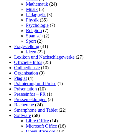
Mathematik
(24)
Musik
(5)
Pädagogik
(3)
Physik
(35)
Psychologie
(7)
Religion
(7)
Spanisch
(2)
Sport
(2)
Fragestellung
(31)
Ideen
(22)
Lexikon und Nachschlagewerke
(27)
Offizielle Infos
(25)
Onlinedienste
(10)
Organisation
(9)
Plagiat
(4)
Prämierung und Preise
(1)
Präsentation
(10)
Presseinfos – PR
(1)
Pressemeldungen
(2)
Recherche
(24)
Smartphone und Tablet
(22)
Software
(68)
Libre Office
(14)
Microsoft Office
(16)
OpenOffice.org
(13)