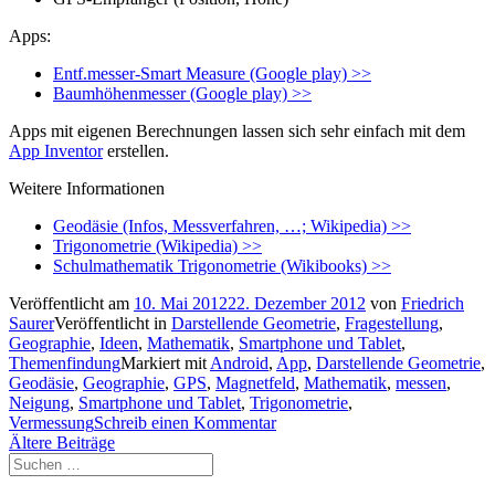
Apps:
Entf.messer-Smart Measure (Google play) >>
Baumhöhenmesser (Google play) >>
Apps mit eigenen Berechnungen lassen sich sehr einfach mit dem
App Inventor
erstellen.
Weitere Informationen
Geodäsie (Infos, Messverfahren, …; Wikipedia) >>
Trigonometrie (Wikipedia) >>
Schulmathematik Trigonometrie (Wikibooks) >>
Veröffentlicht am
10. Mai 2012
22. Dezember 2012
von
Friedrich
Saurer
Veröffentlicht in
Darstellende Geometrie
,
Fragestellung
,
Geographie
,
Ideen
,
Mathematik
,
Smartphone und Tablet
,
Themenfindung
Markiert mit
Android
,
App
,
Darstellende Geometrie
,
Geodäsie
,
Geographie
,
GPS
,
Magnetfeld
,
Mathematik
,
messen
,
Neigung
,
Smartphone und Tablet
,
Trigonometrie
,
Vermessung
Schreib einen Kommentar
Beitragsnavigation
Ältere Beiträge
Suchen
nach: