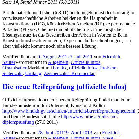
Seite 14, Stand Jänner 2011 [6.8.2011]
Problematisch und bisher (6.8.11) noch ungeklärt ist der Umfang für
vorwissenschaftliche Arbeiten bei denen die Hauptarbeit in
Konstruktionen (DG), künstlerischen Arbeiten (BE), experimentelle
Arbeiten (Physik, Chemie) und ähnlichem ist. Eine möglicher
Lösungsansatz ist das Beschreiben der Arbeit in Worten (z.B. in
Konstruktionsbeschreibungen, Experimentierbeschreibungen, …)
aber vielleicht kommt noch eine bessere Lösung.
Veröffentlicht am
6. August 2011
25. Juli 2011
von
Friedrich
Saurer
Veröffentlicht in
Allgemein
,
Offizielle Infos
,
Organisation
Markiert mit
bmukk
,
offizielle Infos
,
Problem
,
Seitenzahl
,
Umfang
,
Zeichenzahl
1 Kommentar
Die neue Reifeprüfung (offizielle Infos)
Offizielle Informationen zur neuen Reifeprüfung findet man beim
Bundesministerium für Unterricht, Kunst und Kultur
http://www.bmukk.gv.at/schulen/unterricht/ba/reifepruefungneu.xml
(
und beim Bundesinstitut bifie
http://www.bifie.at/reife-und-
diplompruefung
(27.6.2011)
Veröffentlicht am
28. Juni 2011
19. April 2013
von
Friedrich
Saurer
Veröffentlicht in
Allgemein
,
Offizielle Infos
,
VWA-