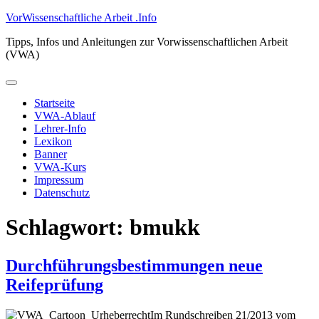
Zum
VorWissenschaftliche Arbeit .Info
Inhalt
Tipps, Infos und Anleitungen zur Vorwissenschaftlichen Arbeit
springen
(VWA)
Primäres
Menü
Startseite
VWA-Ablauf
Lehrer-Info
Lexikon
Banner
VWA-Kurs
Impressum
Datenschutz
Schlagwort:
bmukk
Durchführungsbestimmungen neue
Reifeprüfung
Im Rundschreiben 21/2013 vom