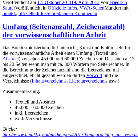
Veröffentlicht am
17. Oktober 2011
19. April 2013
von
Friedrich
Saurer
Veröffentlicht in
Offizielle Infos
,
VWA-Seiten
Markiert mit
bmukk
,
offizielle Infos
Schreib einen Kommentar
Umfang (Seitenanzahl, Zeichenanzahl)
der vorwissenschaftlichen Arbeit
Das Bundesministerium für Unterricht, Kunst und Kultur sieht für
die vorwissenschaftliche Arbeit einen Umfang (Texteil und
Abstract
) zwischen 45.000 und 60.000 Zeichen vor. Das sind ca. 15
bis 20 Seiten wenn man mit ca. 300 Wörtern pro Seite rechnet. In
die Berechnung der Zeichenanzahl sind die Leerzeichen mit
eingerechnet. Nicht gezählt werden dürfen
Vorwort
und die
Verzeichnisse (
Inhaltsverzeichnis
,
Literaturverzeichnis
usw.)
Zusammenfassung:
Textteil und Abstract
45.000 – 60.000 Zeichen
inkl. Leerzeichen
exkl. Verzeichnisse
Quelle:
http://www.bmukk.gv.at/medienpool/20130/reifepruefung_ahs_vwa.p