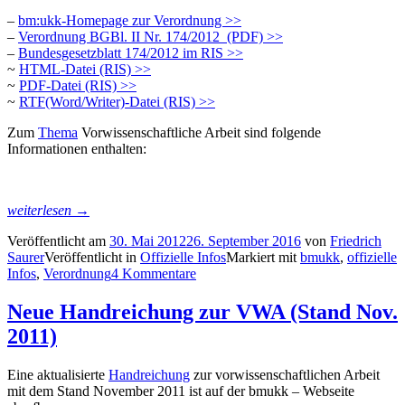
–
bm:ukk-Homepage zur Verordnung >>
–
Verordnung BGBl. II Nr. 174/2012 (PDF) >>
–
Bundesgesetzblatt 174/2012 im RIS >>
~
HTML-Datei (RIS) >>
~
PDF-Datei (RIS) >>
~
RTF(Word/Writer)-Datei (RIS) >>
Zum
Thema
Vorwissenschaftliche Arbeit sind folgende
Informationen enthalten:
„Verordnung
weiterlesen
→
über
Veröffentlicht am
30. Mai 2012
26. September 2016
von
Friedrich
die
Saurer
Veröffentlicht in
Offizielle Infos
Markiert mit
bmukk
,
offizielle
Reifeprüfung
Infos
,
Verordnung
4 Kommentare
an
den
allgemeinbildenden
Neue Handreichung zur VWA (Stand Nov.
höheren
2011)
Schulen“
Eine aktualisierte
Handreichung
zur vorwissenschaftlichen Arbeit
mit dem Stand November 2011 ist auf der bmukk – Webseite