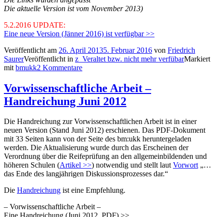
Die aktuelle Version ist vom November 2013)
5.2.2016 UPDATE:
Eine neue Version (Jänner 2016) ist verfügbar >>
Veröffentlicht am
26. April 2013
5. Februar 2016
von
Friedrich
Saurer
Veröffentlicht in
z_Veraltet bzw. nicht mehr verfübar
Markiert
mit
bmukk
2 Kommentare
Vorwissenschaftliche Arbeit –
Handreichung Juni 2012
Die Handreichung zur Vorwissenschaftlichen Arbeit ist in einer
neuen Version (Stand Juni 2012) erschienen. Das PDF-Dokument
mit 33 Seiten kann von der Seite des bm:ukk heruntergeladen
werden. Die Aktualisierung wurde durch das Erscheinen der
Verordnung über die Reifeprüfung an den allgemeinbildenden und
höheren Schulen (
Artikel >>
) notwendig und stellt laut
Vorwort
„…
das Ende des langjährigen Diskussionsprozesses dar.“
Die
Handreichung
ist eine Empfehlung.
– Vorwissenschaftliche Arbeit –
Eine Handreichung (Juni 2012, PDF) >>