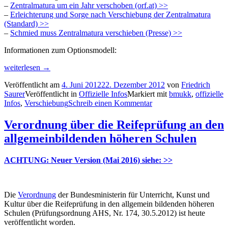
–
Zentralmatura um ein Jahr verschoben (orf.at) >>
–
Erleichterung und Sorge nach Verschiebung der Zentralmatura
(Standard) >>
–
Schmied muss Zentralmatura verschieben (Presse) >>
Informationen zum Optionsmodell:
„Neue
weiterlesen
→
Reifeprüfung
Veröffentlicht am
4. Juni 2012
22. Dezember 2012
von
Friedrich
(inkl.
Saurer
Veröffentlicht in
Offizielle Infos
Markiert mit
bmukk
,
offizielle
VWA)
Infos
,
Verschiebung
Schreib einen Kommentar
wurde
verschoben.“
Verordnung über die Reifeprüfung an den
allgemeinbildenden höheren Schulen
ACHTUNG: Neuer Version (Mai 2016) siehe: >>
Die
Verordnung
der Bundesministerin für Unterricht, Kunst und
Kultur über die Reifeprüfung in den allgemein bildenden höheren
Schulen (Prüfungsordnung AHS, Nr. 174, 30.5.2012) ist heute
veröffentlicht worden.