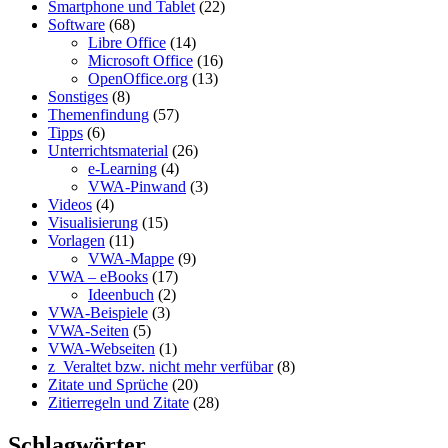
Smartphone und Tablet
(22)
Software
(68)
Libre Office
(14)
Microsoft Office
(16)
OpenOffice.org
(13)
Sonstiges
(8)
Themenfindung
(57)
Tipps
(6)
Unterrichtsmaterial
(26)
e-Learning
(4)
VWA-Pinwand
(3)
Videos
(4)
Visualisierung
(15)
Vorlagen
(11)
VWA-Mappe
(9)
VWA – eBooks
(17)
Ideenbuch
(2)
VWA-Beispiele
(3)
VWA-Seiten
(5)
VWA-Webseiten
(1)
z_Veraltet bzw. nicht mehr verfübar
(8)
Zitate und Sprüche
(20)
Zitierregeln und Zitate
(28)
Schlagwörter