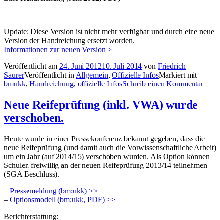
Update: Diese Version ist nicht mehr verfügbar und durch eine neue
Version der Handreichung ersetzt worden.
Informationen zur neuen Version >
Veröffentlicht am
24. Juni 2012
10. Juli 2014
von
Friedrich
Saurer
Veröffentlicht in
Allgemein
,
Offizielle Infos
Markiert mit
bmukk
,
Handreichung
,
offizielle Infos
Schreib einen Kommentar
Neue Reifeprüfung (inkl. VWA) wurde
verschoben.
Heute wurde in einer Pressekonferenz bekannt gegeben, dass die
neue Reifeprüfung (und damit auch die Vorwissenschaftliche Arbeit)
um ein Jahr (auf 2014/15) verschoben wurden. Als Option können
Schulen freiwillig an der neuen Reifeprüfung 2013/14 teilnehmen
(SGA Beschluss).
–
Pressemeldung (bm:ukk) >>
–
Optionsmodell (bm:ukk, PDF) >>
Berichterstattung: