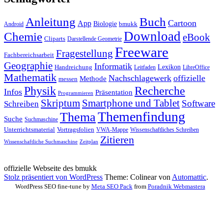
Anleitung
Buch
Cartoon
App
Biologie
bmukk
Android
Download
Chemie
eBook
Cliparts
Darstellende Geometrie
Freeware
Fragestellung
Fachbereichsarbeit
Geographie
Informatik
Lexikon
Handreichung
Leitfaden
LibreOffice
Mathematik
Nachschlagewerk
offizielle
Methode
messen
Physik
Recherche
Infos
Präsentation
Programmieren
Skriptum
Smartphone und Tablet
Software
Schreiben
Themenfindung
Thema
Suche
Suchmaschine
Unterrichtsmaterial
Vortragsfolien
VWA-Mappe
Wissenschaftliches Schreiben
Zitieren
Wissenschaftliche Suchmaschine
Zeitplan
offizielle Webseite des bmukk
Stolz präsentiert von WordPress
Theme: Colinear von
Automattic
.
WordPress SEO fine-tune by
Meta SEO Pack
from
Poradnik Webmastera