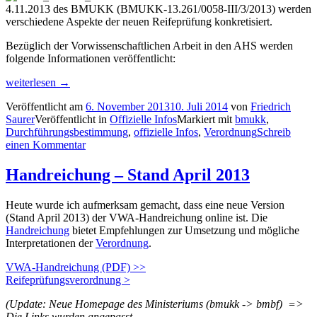
4.11.2013 des BMUKK (BMUKK-13.261/0058-III/3/2013) werden
verschiedene Aspekte der neuen Reifeprüfung konkretisiert.
Bezüglich der Vorwissenschaftlichen Arbeit in den AHS werden
folgende Informationen veröffentlicht:
„Durchführungsbestimmungen
weiterlesen
→
neue
Veröffentlicht am
6. November 2013
10. Juli 2014
von
Friedrich
Reifeprüfung“
Saurer
Veröffentlicht in
Offizielle Infos
Markiert mit
bmukk
,
Durchführungsbestimmung
,
offizielle Infos
,
Verordnung
Schreib
einen Kommentar
Handreichung – Stand April 2013
Heute wurde ich aufmerksam gemacht, dass eine neue Version
(Stand April 2013) der VWA-Handreichung online ist. Die
Handreichung
bietet Empfehlungen zur Umsetzung und mögliche
Interpretationen der
Verordnung
.
VWA-Handreichung (PDF) >>
Reifeprüfungsverordnung >
(Update: Neue Homepage des Ministeriums (bmukk -> bmbf) =>
Die Links wurden angepasst