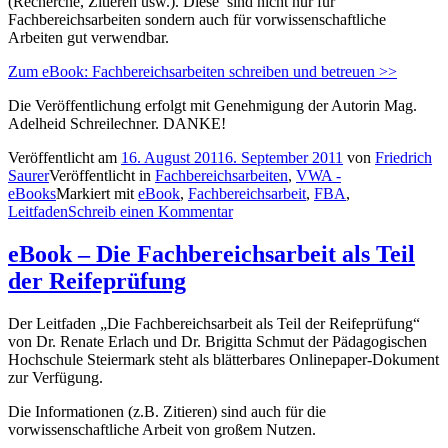
(Recherche, Zitieren usw.). Diese sind nicht nur für
Fachbereichsarbeiten sondern auch für vorwissenschaftliche
Arbeiten gut verwendbar.
Zum eBook: Fachbereichsarbeiten schreiben und betreuen >>
Die Veröffentlichung erfolgt mit Genehmigung der Autorin Mag.
Adelheid Schreilechner. DANKE!
Veröffentlicht am
16. August 2011
6. September 2011
von
Friedrich
Saurer
Veröffentlicht in
Fachbereichsarbeiten
,
VWA -
eBooks
Markiert mit
eBook
,
Fachbereichsarbeit
,
FBA
,
Leitfaden
Schreib einen Kommentar
eBook – Die Fachbereichsarbeit als Teil
der Reifeprüfung
Der Leitfaden „Die Fachbereichsarbeit als Teil der Reifeprüfung“
von Dr. Renate Erlach und Dr. Brigitta Schmut der Pädagogischen
Hochschule Steiermark steht als blätterbares Onlinepaper-Dokument
zur Verfügung.
Die Informationen (z.B. Zitieren) sind auch für die
vorwissenschaftliche Arbeit von großem Nutzen.