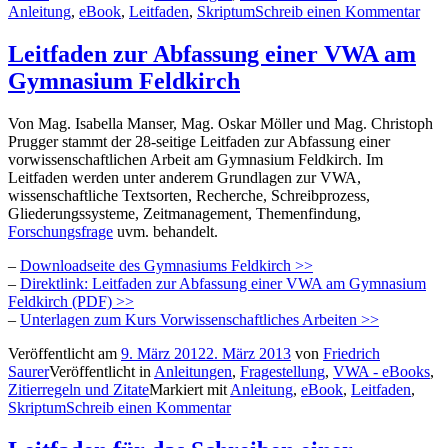
Anleitung
,
eBook
,
Leitfaden
,
Skriptum
Schreib einen Kommentar
Leitfaden zur Abfassung einer VWA am
Gymnasium Feldkirch
Von Mag. Isabella Manser, Mag. Oskar Möller und Mag. Christoph
Prugger stammt der 28-seitige Leitfaden zur Abfassung einer
vorwissenschaftlichen Arbeit am Gymnasium Feldkirch. Im
Leitfaden werden unter anderem Grundlagen zur VWA,
wissenschaftliche Textsorten, Recherche, Schreibprozess,
Gliederungssysteme, Zeitmanagement, Themenfindung,
Forschungsfrage
uvm. behandelt.
–
Downloadseite des Gymnasiums Feldkirch >>
–
Direktlink: Leitfaden zur Abfassung einer VWA am Gymnasium
Feldkirch (PDF) >>
–
Unterlagen zum Kurs Vorwissenschaftliches Arbeiten >>
Veröffentlicht am
9. März 2012
2. März 2013
von
Friedrich
Saurer
Veröffentlicht in
Anleitungen
,
Fragestellung
,
VWA - eBooks
,
Zitierregeln und Zitate
Markiert mit
Anleitung
,
eBook
,
Leitfaden
,
Skriptum
Schreib einen Kommentar