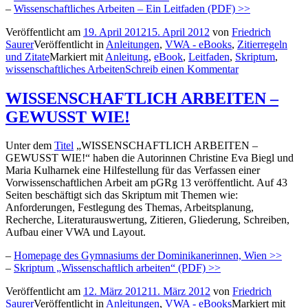
–
Wissenschaftliches Arbeiten – Ein Leitfaden (PDF) >>
Veröffentlicht am
19. April 2012
15. April 2012
von
Friedrich
Saurer
Veröffentlicht in
Anleitungen
,
VWA - eBooks
,
Zitierregeln
und Zitate
Markiert mit
Anleitung
,
eBook
,
Leitfaden
,
Skriptum
,
wissenschaftliches Arbeiten
Schreib einen Kommentar
WISSENSCHAFTLICH ARBEITEN –
GEWUSST WIE!
Unter dem
Titel
„WISSENSCHAFTLICH ARBEITEN –
GEWUSST WIE!“ haben die Autorinnen Christine Eva Biegl und
Maria Kulharnek eine Hilfestellung für das Verfassen einer
Vorwissenschaftlichen Arbeit am pGRg 13 veröffentlicht. Auf 43
Seiten beschäftigt sich das Skriptum mit Themen wie:
Anforderungen, Festlegung des Themas, Arbeitsplanung,
Recherche, Literaturauswertung, Zitieren, Gliederung, Schreiben,
Aufbau einer VWA und Layout.
–
Homepage des Gymnasiums der Dominikanerinnen, Wien >>
–
Skriptum „Wissenschaftlich arbeiten“ (PDF) >>
Veröffentlicht am
12. März 2012
11. März 2012
von
Friedrich
Saurer
Veröffentlicht in
Anleitungen
,
VWA - eBooks
Markiert mit