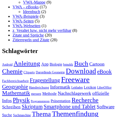
VWA-Mappe
(9)
VWA – eBooks
(17)
Ideenbuch
(2)
VWA-Beispiele
(3)
VWA-Seiten
(5)
VWA-Webseiten
(1)
z_Veraltet bzw. nicht mehr verfübar
(8)
Zitate und Sprüche
(20)
Zitierregeln und Zitate
(28)
Schlagwörter
Anleitung
Buch
Cartoon
App
Biologie
bmukk
Android
Download
Chemie
eBook
Cliparts
Darstellende Geometrie
Freeware
Fragestellung
Fachbereichsarbeit
Geographie
Informatik
Lexikon
Handreichung
Leitfaden
LibreOffice
Mathematik
Nachschlagewerk
offizielle
Methode
messen
Physik
Recherche
Infos
Präsentation
Programmieren
Skriptum
Smartphone und Tablet
Software
Schreiben
Themenfindung
Thema
Suche
Suchmaschine