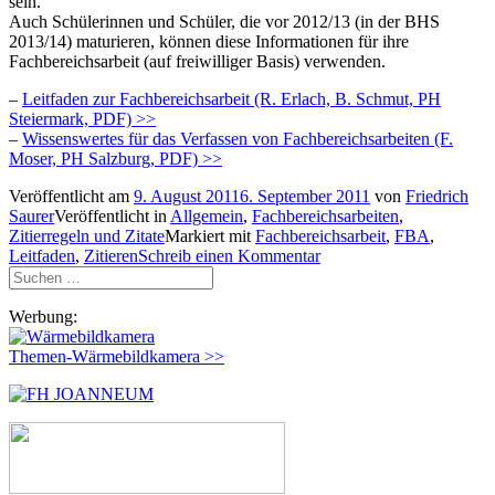
sein.
Auch Schülerinnen und Schüler, die vor 2012/13 (in der BHS
2013/14) maturieren, können diese Informationen für ihre
Fachbereichsarbeit (auf freiwilliger Basis) verwenden.
–
Leitfaden zur Fachbereichsarbeit (R. Erlach, B. Schmut, PH
Steiermark, PDF) >>
–
Wissenswertes für das Verfassen von Fachbereichsarbeiten (F.
Moser, PH Salzburg, PDF) >>
Veröffentlicht am
9. August 2011
6. September 2011
von
Friedrich
Saurer
Veröffentlicht in
Allgemein
,
Fachbereichsarbeiten
,
Zitierregeln und Zitate
Markiert mit
Fachbereichsarbeit
,
FBA
,
Leitfaden
,
Zitieren
Schreib einen Kommentar
Suchen
nach:
Werbung:
Themen-Wärmebildkamera >>