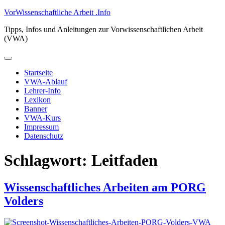
Zum
VorWissenschaftliche Arbeit .Info
Inhalt
Tipps, Infos und Anleitungen zur Vorwissenschaftlichen Arbeit
springen
(VWA)
Primäres
Menü
Startseite
VWA-Ablauf
Lehrer-Info
Lexikon
Banner
VWA-Kurs
Impressum
Datenschutz
Schlagwort:
Leitfaden
Wissenschaftliches Arbeiten am PORG
Volders