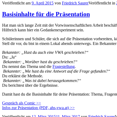
Veröffentlicht am
9. April 2015
von
Friedrich Saurer
Veröffentlicht in
Basisinhalte für die Präsentation
Hat man sich lange Zeit mit der Vorwissenschaftlichen Arbeit beschäft
Hilfreich kann hier ein Gedankenexperiment sein.
Schülerinnen und Schüler, die sich auf die Präsentation vorbereiten,
Stell dir vor, du bist in einem Lokal abends unterwegs. Ein Bekannte
Bekannter: „Hast du auch eine VWA geschrieben?“
Du: „Ja“
Bekannter: „Worüber hast du geschrieben?“
Du nennst das Thema und die
Fragestellung
.
Bekannter: „Wie hast du eine Antwort auf die Frage gefunden?“
Du erklärst die Methode.
Bekannter: „Was ist dabei herausgekommen?“
Du berichtest über die Ergebnisse.
Damit hast du die Basisinhalte für deine Präsentation: Thema, Frages
Gespräch als Comic >>
Infos zur Präsentation (PDF, ahs-vwa.at) >>
Veröffentlicht am
12. März 2015
11. März 2017
von
Friedrich Saurer
V