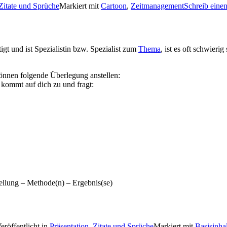
Zitate und Sprüche
Markiert mit
Cartoon
,
Zeitmanagement
Schreib ein
igt und ist Spezialistin bzw. Spezialist zum
Thema
, ist es oft schwierig
 können folgende Überlegung anstellen:
r kommt auf dich zu und fragt:
tellung – Methode(n) – Ergebnis(se)
eröffentlicht in
Präsentation
,
Zitate und Sprüche
Markiert mit
Basisinha