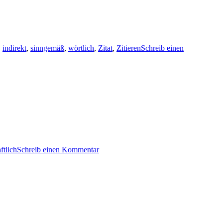
,
indirekt
,
sinngemäß
,
wörtlich
,
Zitat
,
Zitieren
Schreib einen
ftlich
Schreib einen Kommentar