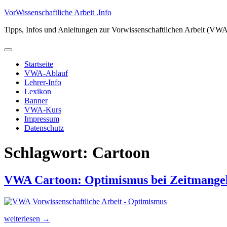
Zum
VorWissenschaftliche Arbeit .Info
Inhalt
Tipps, Infos und Anleitungen zur Vorwissenschaftlichen Arbeit (VW
springen
Primäres
Menü
Startseite
VWA-Ablauf
Lehrer-Info
Lexikon
Banner
VWA-Kurs
Impressum
Datenschutz
Schlagwort:
Cartoon
VWA Cartoon: Optimismus bei Zeitmange
„VWA
weiterlesen
→