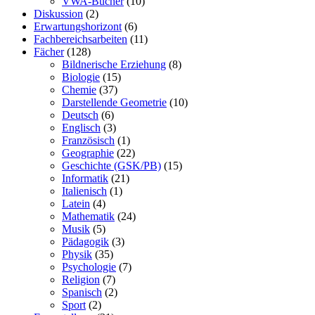
VWA-Bücher
(10)
Diskussion
(2)
Erwartungshorizont
(6)
Fachbereichsarbeiten
(11)
Fächer
(128)
Bildnerische Erziehung
(8)
Biologie
(15)
Chemie
(37)
Darstellende Geometrie
(10)
Deutsch
(6)
Englisch
(3)
Französisch
(1)
Geographie
(22)
Geschichte (GSK/PB)
(15)
Informatik
(21)
Italienisch
(1)
Latein
(4)
Mathematik
(24)
Musik
(5)
Pädagogik
(3)
Physik
(35)
Psychologie
(7)
Religion
(7)
Spanisch
(2)
Sport
(2)