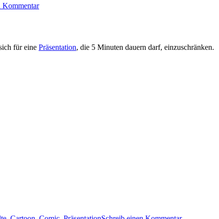
en Kommentar
 sich für eine
Präsentation
, die 5 Minuten dauern darf, einzuschränken.
lte
,
Cartoon
,
Comic
,
Präsentation
Schreib einen Kommentar