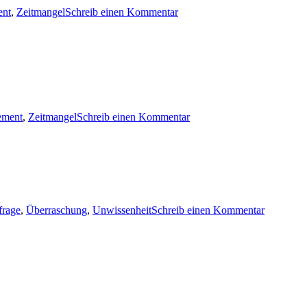
ent
,
Zeitmangel
Schreib einen Kommentar
ement
,
Zeitmangel
Schreib einen Kommentar
frage
,
Überraschung
,
Unwissenheit
Schreib einen Kommentar