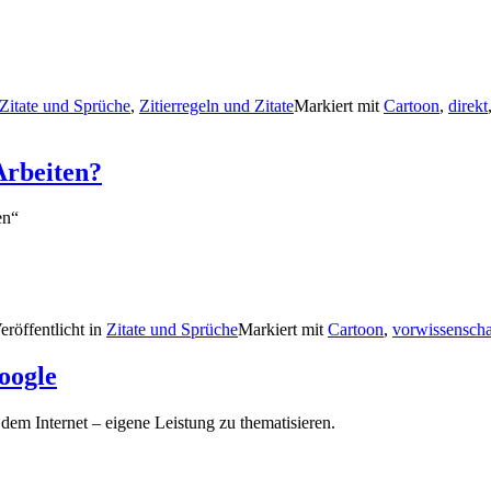
Zitate und Sprüche
,
Zitierregeln und Zitate
Markiert mit
Cartoon
,
direkt
Arbeiten?
en“
eröffentlicht in
Zitate und Sprüche
Markiert mit
Cartoon
,
vorwissenscha
oogle
dem Internet – eigene Leistung zu thematisieren.