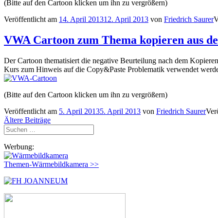
(Bitte auf den Cartoon klicken um ihn zu vergrößern)
Veröffentlicht am
14. April 2013
12. April 2013
von
Friedrich Saurer
V
VWA Cartoon zum Thema kopieren aus de
Der Cartoon thematisiert die negative Beurteilung nach dem Kopieren
Kurs zum Hinweis auf die Copy&Paste Problematik verwendet werd
(Bitte auf den Cartoon klicken um ihn zu vergrößern)
Veröffentlicht am
5. April 2013
5. April 2013
von
Friedrich Saurer
Verö
Beitragsnavigation
Ältere Beiträge
Suchen
nach:
Werbung:
Themen-Wärmebildkamera >>