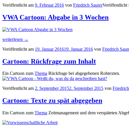
Cartoon:
Veröffentlicht am
9. Februar 2016
von
Friedrich Saurer
Veröffentlicht
Optimismus
bei
Zeitmangel“
VWA Cartoon: Abgabe in 3 Wochen
„VWA
weiterlesen
→
Cartoon:
Veröffentlicht am
19. Januar 2016
19. Januar 2016
von
Friedrich Saur
Abgabe
in
3
Cartoon: Rückfrage zum Inhalt
Wochen“
Ein Cartoon zum
Thema
Rückfrage bei abgegebenen Rohtexten.
Veröffentlicht am
2. September 2015
2. September 2015
von
Friedric
Cartoon: Texte zu spät abgegeben
Ein Cartoon zum
Thema
Zeitmanagement und dem verspäteten Abge