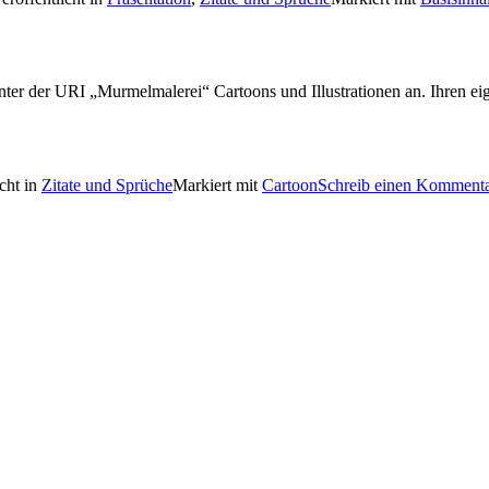
unter der URI „Murmelmalerei“ Cartoons und Illustrationen an. Ihren e
icht in
Zitate und Sprüche
Markiert mit
Cartoon
Schreib einen Komment