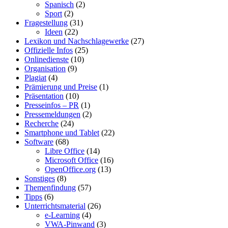
Spanisch
(2)
Sport
(2)
Fragestellung
(31)
Ideen
(22)
Lexikon und Nachschlagewerke
(27)
Offizielle Infos
(25)
Onlinedienste
(10)
Organisation
(9)
Plagiat
(4)
Prämierung und Preise
(1)
Präsentation
(10)
Presseinfos – PR
(1)
Pressemeldungen
(2)
Recherche
(24)
Smartphone und Tablet
(22)
Software
(68)
Libre Office
(14)
Microsoft Office
(16)
OpenOffice.org
(13)
Sonstiges
(8)
Themenfindung
(57)
Tipps
(6)
Unterrichtsmaterial
(26)
e-Learning
(4)
VWA-Pinwand
(3)