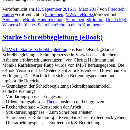
Veröffentlicht am
12. September 2016
11. März 2017
von
Friedrich
Saurer
Veröffentlicht in
Schreiben
,
VWA - eBooks
Markiert mit
Anleitung
,
eBook
,
Handreichung
,
Schreiben
,
Skriptum
,
Ursula Figl
,
Wissenschaftliches Schreiben
Schreib einen Kommentar
Starke Schreibbegleitung (eBook)
Das Buch/eBook „Starke
Schreibbegleitung – Schreibprozesse in Vorwissenschaftlichen
Arbeiten erfolgreich unterstützen“ von Christa Halfmann und
Monika Raffelsberger-Raup wurde von IMST herausgegeben. Die
eBook-Version mit 132 Seiten steht zum kostenlosen Download zur
Verfügung. Das Buch richtet sich an Betreuungspersonen und
umfasst die Bereiche:
– Grundlagen der Schreibbegleitung (Schreibphasenmodell,
zeitliche Planung)
– Vorklärungsphase – Erstgespräch
– Orientierungsphase –
Thema
ausloten und eingrenzen
– Recherchephase – Konzeption der Arbeit
– Strukturierungsphase – Zum Schreiben anleiten
– Schreiben der Rohfassung – Exemplarisches Textfeedback geben
– Überarbeitungsphase – Endfeedback & Beurteilung