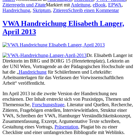
Zitierregeln und Zitate
Markiert mit
Anleitung
,
eBook
,
EPWA
,
Handreichung
,
Skriptum
,
Zitieren
Schreib einen Kommentar
VWA Handreichung Elisabeth Langer,
April 2013
Dr. Elisabeth Langer ist
Direktorin im BRG und BORG 15 (Henriettenplatz), Lektorin an
der UNI Wien, Vortragende an der Pädagogischen Hochschule und
hat die „
Handreichung
für SchülerInnen und Lehrkräfte:
Arbeitsunterlagen für das Verfassen der Vorwissenschaftlichen
Arbeit“ veröffentlicht.
Im April 2013 ist die zweite Version der Handreichung neu
erschienen. Der Inhalt erstreckt sich von Praxistipps, Themen und
Themensuche,
Forschungsfrage
, Literatur und Quellen, Recherche,
Zitieren, Fragebögen erstellen, Interviewleitfaden, Struktur einer
VWA, Schreiben der VWA, Hamburger Verständlichkeitskonzept,
Zusammenfassung, Exzerpt, Argumentative Texte schreiben,
Gestaltung eines Vortrags,
Präsentation
, Plagiat bis zu einer
Checkliste und einer umfangreichen Bibliografie mit Weblinks.