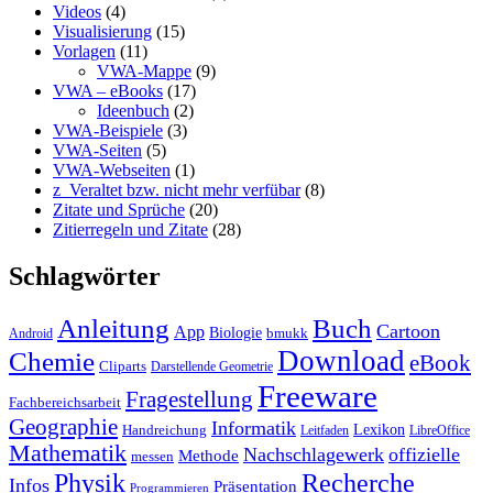
Videos
(4)
Visualisierung
(15)
Vorlagen
(11)
VWA-Mappe
(9)
VWA – eBooks
(17)
Ideenbuch
(2)
VWA-Beispiele
(3)
VWA-Seiten
(5)
VWA-Webseiten
(1)
z_Veraltet bzw. nicht mehr verfübar
(8)
Zitate und Sprüche
(20)
Zitierregeln und Zitate
(28)
Schlagwörter
Anleitung
Buch
Cartoon
App
Biologie
bmukk
Android
Download
Chemie
eBook
Cliparts
Darstellende Geometrie
Freeware
Fragestellung
Fachbereichsarbeit
Geographie
Informatik
Lexikon
Handreichung
Leitfaden
LibreOffice
Mathematik
Nachschlagewerk
offizielle
Methode
messen
Physik
Recherche
Infos
Präsentation
Programmieren