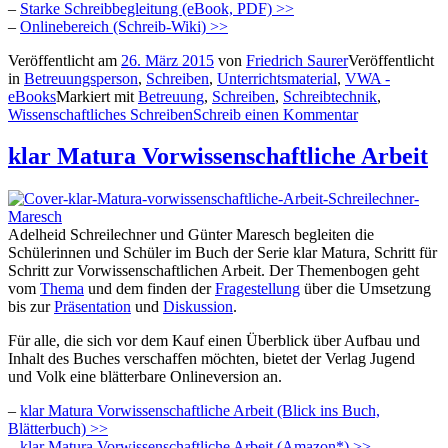
–
Starke Schreibbegleitung (eBook, PDF) >>
–
Onlinebereich (Schreib-Wiki) >>
Veröffentlicht am
26. März 2015
von
Friedrich Saurer
Veröffentlicht
in
Betreuungsperson
,
Schreiben
,
Unterrichtsmaterial
,
VWA -
eBooks
Markiert mit
Betreuung
,
Schreiben
,
Schreibtechnik
,
Wissenschaftliches Schreiben
Schreib einen Kommentar
klar Matura Vorwissenschaftliche Arbeit
Adelheid Schreilechner und Günter Maresch begleiten die
Schülerinnen und Schüler im Buch der Serie klar Matura, Schritt für
Schritt zur Vorwissenschaftlichen Arbeit. Der Themenbogen geht
vom
Thema
und dem finden der
Fragestellung
über die Umsetzung
bis zur
Präsentation
und
Diskussion
.
Für alle, die sich vor dem Kauf einen Überblick über Aufbau und
Inhalt des Buches verschaffen möchten, bietet der Verlag Jugend
und Volk eine blätterbare Onlineversion an.
–
klar Matura Vorwissenschaftliche Arbeit (Blick ins Buch,
Blätterbuch) >>
–
klar Matura Vorwissenschaftliche Arbeit (Amazon*) >>