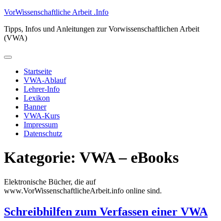
Zum
VorWissenschaftliche Arbeit .Info
Inhalt
Tipps, Infos und Anleitungen zur Vorwissenschaftlichen Arbeit
springen
(VWA)
Primäres
Menü
Startseite
VWA-Ablauf
Lehrer-Info
Lexikon
Banner
VWA-Kurs
Impressum
Datenschutz
Kategorie:
VWA – eBooks
Elektronische Bücher, die auf
www.VorWissenschaftlicheArbeit.info online sind.
Schreibhilfen zum Verfassen einer VWA