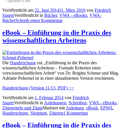
* Affiliate-Link
Veröffentlicht am
22. Juni 2014
11. März 2016
von
Friedrich
Saurer
Veröffentlicht in
Bücher
,
VWA - eBooks
,
VWA-
Bücher
Schreib einen Kommentar
eBook – Einführung in die Praxis des
wissenschaftlichen Arbeitens
Die
Handreichung
zur „Einführung in die Praxis des
wissenschaftlichen Arbeitens – Formale Kriterien einer
vorwissenschaftlichen Arbeit“ von Dr. Brigitta Schmut und Mag.
Adriane Pobernel ist in einer aktualisierten Version erschienen.
Handreichung (Version 11/13, PDF) >>
Veröffentlicht am
1. Februar 2014
von
Friedrich
Saurer
Veröffentlicht in
Anleitungen
,
Schreiben
,
VWA - eBooks
,
Zitierregeln und Zitate
Markiert mit
Anleitung
,
eBook
,
EPWA
,
Handreichung
,
Skriptum
,
Zitieren
1 Kommentar
eBook – Einführung in die Praxis des