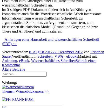
Dokument zum Anfertigen einer Hausarbeit und zum
wissenschaftlichen Schreibstil an.
Im 5-seitigen PDF-Dokument finden sich in Aufzählungen
komprimiert auch für die Vorwissenschaftliche Arbeit interessante
Informationen zum wissenschaftlichen Schreibstil, zu
argumentativen Strukturen, zu Argumentationsmustern, zum
klassischen dialektischen Modell (Grund und Gegengrund bzw.
These und Antithese) und zum Zitieren.
–
Anfertigen einer Hausarbeit und wissenschaftlicher Schreibstil
(PDF) >>
Veröffentlicht am
8. August 2012
22. Dezember 2012
von
Friedrich
Saurer
Veröffentlicht in
Schreiben
,
VWA - eBooks
Markiert mit
Anleitung
,
eBook
,
Wissenschaftliches Schreiben
Schreib einen
Kommentar
Beitragsnavigation
Ältere Beiträge
Suchen
nach:
Werbung:
Themen-Wärmebildkamera >>