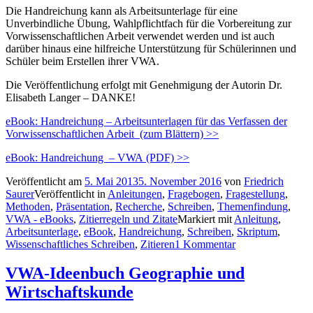
Die Handreichung kann als Arbeitsunterlage für eine
Unverbindliche Übung, Wahlpflichtfach für die Vorbereitung zur
Vorwissenschaftlichen Arbeit verwendet werden und ist auch
darüber hinaus eine hilfreiche Unterstützung für Schülerinnen und
Schüler beim Erstellen ihrer VWA.
Die Veröffentlichung erfolgt mit Genehmigung der Autorin Dr.
Elisabeth Langer – DANKE!
eBook: Handreichung – Arbeitsunterlagen für das Verfassen der
Vorwissenschaftlichen Arbeit (zum Blättern) >>
eBook: Handreichung – VWA (PDF) >>
Veröffentlicht am
5. Mai 2013
5. November 2016
von
Friedrich
Saurer
Veröffentlicht in
Anleitungen
,
Fragebogen
,
Fragestellung
,
Methoden
,
Präsentation
,
Recherche
,
Schreiben
,
Themenfindung
,
VWA - eBooks
,
Zitierregeln und Zitate
Markiert mit
Anleitung
,
Arbeitsunterlage
,
eBook
,
Handreichung
,
Schreiben
,
Skriptum
,
Wissenschaftliches Schreiben
,
Zitieren
1 Kommentar
VWA-Ideenbuch Geographie und
Wirtschaftskunde