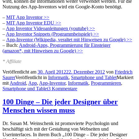
wird, können die Informationen weiter verwendet werden. Für die
Nutzung des App-Inventors wird ein Google-Konto benötigt.
–
MIT App Inventor >>
–
MIT App Inventor EDU >>
–
App Inventor Videoanleitungen (youtube) >>
–
App Inventor Snippets (Programmbeispiele) >>
–
App-Inventor (Wikipedia, veraltet mit Hinweisen zu Google) >>
– Buch:
Android-Apps, Programmierung für Einsteiger
(amazon*, mit Hinweisen zu Google) >>
* Affiliate
Veröffentlicht am
30. April 2012
22. Dezember 2012
von
Friedrich
Saurer
Veröffentlicht in
Informatik
,
Smartphone und Tablet
Markiert
mit
Android
,
App
,
App-Inventor
,
Informatik
,
Programmieren
,
Smartphone und Tablet
3 Kommentare
100 Dinge – Die jeder Designer über
Menschen wissen muss
Dr. Susan M. Weinschenk ist promovierte Psychologin und
beschäftigt sich mit der Gestaltung von Webseiten und
Userinterfaces. In ihrem Buch „100 Dinge – Die jeder Designer