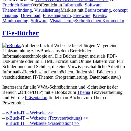
Friedrich Saurer
Veröffentlicht in
Informatik
,
Software
,
Themenfindung
,
Visualisierung
Markiert mit
Brainstorming
,
concept
mapping
,
Download
,
Flussdiagramm
,
Freeware
,
Kreativ
,
Mindmapping
,
Software
,
Visualisierung
Schreib einen Kommentar
IT-e-Bücher
Auf der e-buch-it Webseite bietet Jürgen Mayer eine
Linksammlung zu e-Books aus dem Bereich der
Informationstechnologie an. Die Bücher liegen meist als PDF-
Dokumente oder im HTML-Format zum Online-Blättern vor. Für
Schülerinnen und Schüler, die eine Vorwissenschaftliche Arbeit im
Informatik-Bereich schreiben möchten, finden sich Bücher zu
verschiedensten IT-Themen (Programmierung, Datenbank usw.)
Interessant für alle VWA-Schreiberinnen und -Schreiber ist der
Bereich „Office/DTP) mit e-Books zum
Thema
Textverarbeitung
und Für die
Präsentation
findet man Bücher zum Thema
Powerpoint.
–
e-Buch-IT – Webseite >>
–
e-Buch-IT – Webseite (Textverarbeitung) >>
–
e-Buch-IT – Webseite (Präsentation) >>