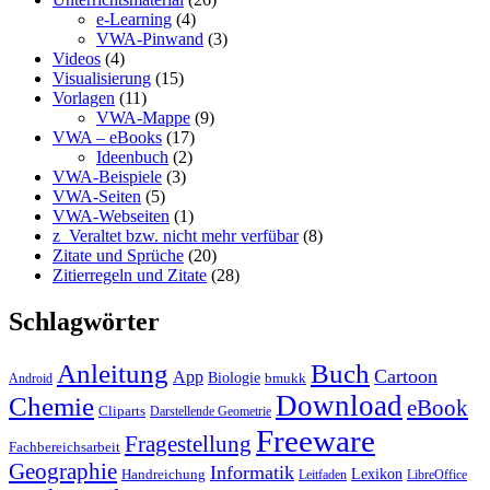
e-Learning
(4)
VWA-Pinwand
(3)
Videos
(4)
Visualisierung
(15)
Vorlagen
(11)
VWA-Mappe
(9)
VWA – eBooks
(17)
Ideenbuch
(2)
VWA-Beispiele
(3)
VWA-Seiten
(5)
VWA-Webseiten
(1)
z_Veraltet bzw. nicht mehr verfübar
(8)
Zitate und Sprüche
(20)
Zitierregeln und Zitate
(28)
Schlagwörter
Anleitung
Buch
Cartoon
App
Biologie
bmukk
Android
Download
Chemie
eBook
Cliparts
Darstellende Geometrie
Freeware
Fragestellung
Fachbereichsarbeit
Geographie
Informatik
Lexikon
Handreichung
Leitfaden
LibreOffice