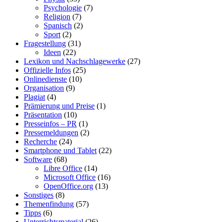
Psychologie
(7)
Religion
(7)
Spanisch
(2)
Sport
(2)
Fragestellung
(31)
Ideen
(22)
Lexikon und Nachschlagewerke
(27)
Offizielle Infos
(25)
Onlinedienste
(10)
Organisation
(9)
Plagiat
(4)
Prämierung und Preise
(1)
Präsentation
(10)
Presseinfos – PR
(1)
Pressemeldungen
(2)
Recherche
(24)
Smartphone und Tablet
(22)
Software
(68)
Libre Office
(14)
Microsoft Office
(16)
OpenOffice.org
(13)
Sonstiges
(8)
Themenfindung
(57)
Tipps
(6)
Unterrichtsmaterial
(26)