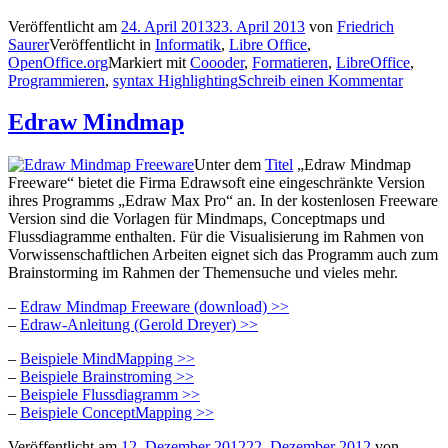
Veröffentlicht am
24. April 2013
23. April 2013
von
Friedrich
Saurer
Veröffentlicht in
Informatik
,
Libre Office
,
OpenOffice.org
Markiert mit
Coooder
,
Formatieren
,
LibreOffice
,
Programmieren
,
syntax Highlighting
Schreib einen Kommentar
Edraw Mindmap
Unter dem
Titel
„Edraw Mindmap
Freeware“ bietet die Firma Edrawsoft eine eingeschränkte Version
ihres Programms „Edraw Max Pro“ an. In der kostenlosen Freeware
Version sind die Vorlagen für Mindmaps, Conceptmaps und
Flussdiagramme enthalten. Für die Visualisierung im Rahmen von
Vorwissenschaftlichen Arbeiten eignet sich das Programm auch zum
Brainstorming im Rahmen der Themensuche und vieles mehr.
–
Edraw Mindmap Freeware (download) >>
–
Edraw-Anleitung (Gerold Dreyer) >>
–
Beispiele MindMapping >>
–
Beispiele Brainstroming >>
–
Beispiele Flussdiagramm >>
–
Beispiele ConceptMapping >>
Veröffentlicht am
12. Dezember 2012
22. Dezember 2012
von