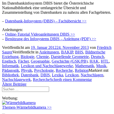
Im Datenbankinfosystem DBIS bietet die Österreichische
Nationalbibliothek eine umfangreiche Übersicht und
Zusammenstellung von Datenbanken zu nahezu allen Fachgebieten.
–
Datenbank-Infosystem (DBIS) – Fachübersicht >>
Anleitungen:
–
Online-Tutorial Videoanleitungen DBIS >>
–
Benützung des Infosystems DBIS – Anleitung (PDF) >>
Veröffentlicht am
19. Januar 2012
24. November 2013
von
Friedrich
Saurer
Veröffentlicht in
Anleitungen
,
BAKIP
,
BHS
,
Bildnerische
Erziehung
,
Biologie
,
Chemie
,
Darstellende Geometrie
,
Deutsch
,
Englisch
,
Fächer
,
Geographie
,
Geschichte (GSK/PB)
,
HAK
,
HTL
,
Informatik
,
Lexikon und Nachschlagewerke
,
Mathematik
,
Musik
,
Pädagogik
,
Physik
,
Psychologie
,
Recherche
,
Religion
Markiert mit
Bibliothek
,
Datenbank
,
DBIS
,
Lexika
,
Lexikon
,
Nachschlagen
,
Nachschlagewerk
,
Recherche
Schreib einen Kommentar
Beitragsnavigation
Ältere Beiträge
Suchen
nach:
Werbung:
Themen-Wärmebildkamera >>