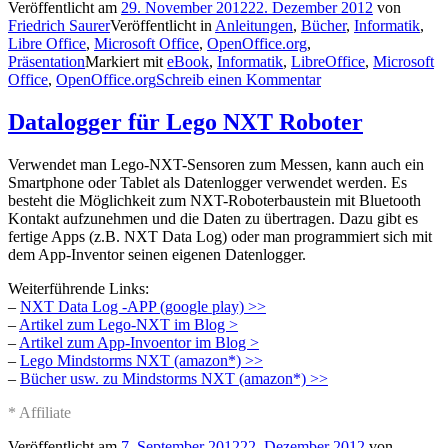
Veröffentlicht am
29. November 2012
22. Dezember 2012
von
Friedrich Saurer
Veröffentlicht in
Anleitungen
,
Bücher
,
Informatik
,
Libre Office
,
Microsoft Office
,
OpenOffice.org
,
Präsentation
Markiert mit
eBook
,
Informatik
,
LibreOffice
,
Microsoft
Office
,
OpenOffice.org
Schreib einen Kommentar
Datalogger für Lego NXT Roboter
Verwendet man Lego-NXT-Sensoren zum Messen, kann auch ein
Smartphone oder Tablet als Datenlogger verwendet werden. Es
besteht die Möglichkeit zum NXT-Roboterbaustein mit Bluetooth
Kontakt aufzunehmen und die Daten zu übertragen. Dazu gibt es
fertige Apps (z.B. NXT Data Log) oder man programmiert sich mit
dem App-Inventor seinen eigenen Datenlogger.
Weiterführende Links:
–
NXT Data Log -APP (google play) >>
–
Artikel zum Lego-NXT im Blog >
–
Artikel zum App-Invoentor im Blog >
–
Lego Mindstorms NXT (amazon*) >>
–
Bücher usw. zu Mindstorms NXT (amazon*) >>
* Affiliate
Veröffentlicht am
7. September 2012
22. Dezember 2012
von