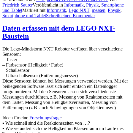
Friedrich Saurer
Veröffentlicht in
Informatik
,
Physik
,
Smartphone
und Tablet
Markiert mit
Informatik
,
Lego NXT
,
messen
,
Physik
,
Smartphone und Tablet
Schreib einen Kommentar
Daten erfassen mit dem LEGO NXT-
Baustein
Die Lego-Mindstorm NXT Roboter verfügen über verschiedene
Sensoren:
– Taster
– Farbsensor (Helligkeit / Farbe)
– Schallsensor
– Ultraschallsensor (Entfernungsmesser)
Diese Sensoren können bei Messungen verwendet werden. Mit der
beiliegenden Software lässt sich sehr einfach ein Datenlogger
programmieren. Mit den Sensoren lassen sich verschiedenste
Messungen durchführen, z.B. Messung von Reaktionszeiten mit
dem Taster, Messung von Helligkeitsverläufen, Messung von
Entfernungen (z.B. auch Schwingungen von Objekten usw.)
Ideen für eine
Forschungsfrage
:
▪ Wie schnell sind die Reaktionszeiten von …?
▪ Wie verändert sich die Helligkeit im Klassenraum im Laufe des