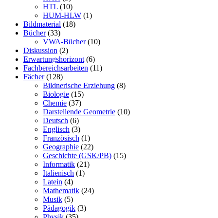
HTL
(10)
HUM-HLW
(1)
Bildmaterial
(18)
Bücher
(33)
VWA-Bücher
(10)
Diskussion
(2)
Erwartungshorizont
(6)
Fachbereichsarbeiten
(11)
Fächer
(128)
Bildnerische Erziehung
(8)
Biologie
(15)
Chemie
(37)
Darstellende Geometrie
(10)
Deutsch
(6)
Englisch
(3)
Französisch
(1)
Geographie
(22)
Geschichte (GSK/PB)
(15)
Informatik
(21)
Italienisch
(1)
Latein
(4)
Mathematik
(24)
Musik
(5)
Pädagogik
(3)
Physik
(35)