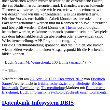
über Menschen wissen muss“ beschreibt sie verschiedene Fakten,
die aus Studien hervorgegangen sind. Behandelt werden folgende
Themen: wie wir sehen, wie wir lesen, wie wir uns erinnern, wie
wir denken, wie wir uns konzentrieren, was uns motiviert usw.
Für eine Vorwissenschaftliche Arbeit könnte das eine oder andere
Fakt herangenommen werden und im Rahmen der VWA untersucht
und überprüft werden. Dabei könnte das
Thema
psychologisch
beleuchtet werden, es könnte aber auch spannend sein, die Beispiele
aus dem Informatikbereich zu überprüfen oder anzuwenden (z.B.
Webseitenerstellung, APP-Programmierung, …)
Für die Literaturanbindung spannend sind die Studien, die immer
wieder zitiert werden und einen Ausgangspunkt für die Recherche
bilden können.
–
Buch: Susan M. Weinschenk, 100 Dinge (amazon*) >>
* Affiliate
Veröffentlicht am
28. April 2012
22. Dezember 2012
von
Friedrich
Saurer
Veröffentlicht in
Bildnerische Erziehung
,
Biologie
,
Bücher
,
Informatik
,
Psychologie
,
Themenfindung
Markiert mit
Bildnerische
Erziehung
,
Buch
,
Informatik
,
Psychologie
Schreib einen Kommentar
Datenbank-Infosystem DBIS