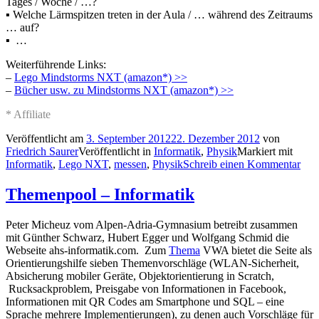
Tages / Woche / …?
▪ Welche Lärmspitzen treten in der Aula / … während des Zeitraums
… auf?
▪ …
Weiterführende Links:
–
Lego Mindstorms NXT (amazon*) >>
–
Bücher usw. zu Mindstorms NXT (amazon*) >>
* Affiliate
Veröffentlicht am
3. September 2012
22. Dezember 2012
von
Friedrich Saurer
Veröffentlicht in
Informatik
,
Physik
Markiert mit
Informatik
,
Lego NXT
,
messen
,
Physik
Schreib einen Kommentar
Themenpool – Informatik
Peter Micheuz vom Alpen-Adria-Gymnasium betreibt zusammen
mit Günther Schwarz, Hubert Egger und Wolfgang Schmid die
Webseite ahs-informatik.com. Zum
Thema
VWA bietet die Seite als
Orientierungshilfe sieben Themenvorschläge (WLAN-Sicherheit,
Absicherung mobiler Geräte, Objektorientierung in Scratch,
Rucksackproblem, Preisgabe von Informationen in Facebook,
Informationen mit QR Codes am Smartphone und SQL – eine
Sprache mehrere Implementierungen), zu denen auch Vorschläge für