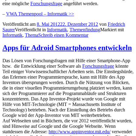
eine mögliche
Forschungsfrage
angeführt werden.
–
VWA Themenpool – Informatik >>
Veröffentlicht am
8. Mai 2012
22. Dezember 2012
von
Friedrich
Saurer
Veröffentlicht in
Informatik
,
Themenfindung
Markiert mit
Informatik
,
Thema
Schreib einen Kommentar
Apps für Adroid Smartphones entwickeln
Das Lösen von Forschungsfragen mit Hilfe einer Smartphone-App
bzw. die Entwicklung einer Software als
Forschungsfrage
könnte
Teil einiger Vorwissenschaftlicher Arbeiten sein. Die Einstiegshürde,
das Erlernen einer Programmiersprache, kann mit Hilfe des App
Inventors übersprungen werden. Durch die Nützung von Blöcken,
die in einer visuellen Programmierumgebung platziert werden, kann
sich der Programmierer auf die Programmabläufe und Strukturen
konzentrieren. Das App Inventor-Projekt wurde von Google mit
Hilfe von MIT-Technologie (MIT = Massachusetts Institute of
Technology) betrieben. Nach der Einstellung des Betriebs durch
Google wird der App-Inventor von MIT weiterbetrieben.
Auf Webseiten und in Büchern, die vor 2012 veröffentlicht wurden,
sind Hinweise auf Google und die Google Webseite. Wenn
stattdessen die Adresse:
http://www.appinventor.mit.edu/
verwendet