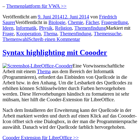
–
Themenplattform für VWA >>
Veröffentlicht am
9. Juni 2014
12. Juni 2014
von
Friedrich
Saurer
Veröffentlicht in
Biologie
,
Chemie
,
Fächer
,
Fragestellung
,
Ideen
,
Informatik
,
Physik
,
Religion
,
Themenfindung
Markiert mit
Frage
,
Kooperation
,
Thema
,
Themenfindung
,
Themensuche
,
Themenwahl
Schreib einen Kommentar
Syntax highlighting mit Coooder
Eine Vorwissenschaftliche
Arbeit mit einem
Thema
aus dem Bereich der Informatik
(Programmieren), erfordert das Einbinden von Quellcode in die
Arbeit bzw. in den Anhang. Um die Lesbarkeit des Quellcodes zu
erhöhen können Schlüsselwörter durch Farben hervorgehoben
werden. Diese Hervorhebungen händisch zu formatieren ist sehr
mühsam, hier hilft die Cooder-Extension für LibreOffice.
Nach dem Installieren der Erweiterung kann der Quellcode in der
Arbeit markiert werden und durch auf einen Klick auf das Coooder-
Icon öffnet sich eine Dialogbox, in der man die Programmiersprache
auswählt. Danach wird der Quellcode farblich hervorgehoben.
Coooder Extension für LibreOffice >>