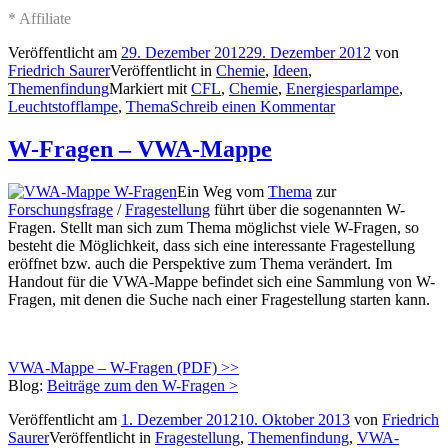
* Affiliate
Veröffentlicht am
29. Dezember 2012
29. Dezember 2012
von
Friedrich Saurer
Veröffentlicht in
Chemie
,
Ideen
,
Themenfindung
Markiert mit
CFL
,
Chemie
,
Energiesparlampe
,
Leuchtstofflampe
,
Thema
Schreib einen Kommentar
W-Fragen – VWA-Mappe
Ein Weg vom
Thema
zur
Forschungsfrage
/
Fragestellung
führt über die sogenannten W-
Fragen. Stellt man sich zum Thema möglichst viele W-Fragen, so
besteht die Möglichkeit, dass sich eine interessante Fragestellung
eröffnet bzw. auch die Perspektive zum Thema verändert. Im
Handout für die VWA-Mappe befindet sich eine Sammlung von W-
Fragen, mit denen die Suche nach einer Fragestellung starten kann.
VWA-Mappe – W-Fragen (PDF) >>
Blog:
Beiträge zum den W-Fragen >
Veröffentlicht am
1. Dezember 2012
10. Oktober 2013
von
Friedrich
Saurer
Veröffentlicht in
Fragestellung
,
Themenfindung
,
VWA-