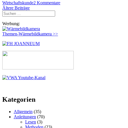
Wirtschaftskunde
2 Kommentare
Beitragsnavigation
Ältere Beiträge
Suchen
nach:
Werbung:
Themen-Wärmebildkamera >>
Kategorien
Allgemein
(35)
Anleitungen
(70)
Lesen
(3)
Methoden
(23)