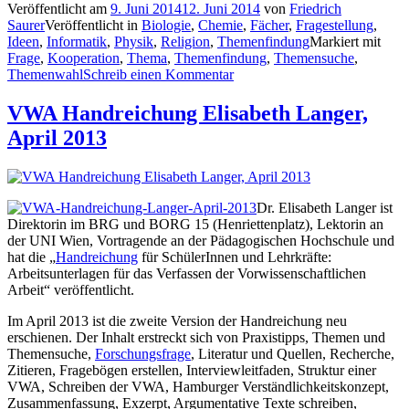
Veröffentlicht am
9. Juni 2014
12. Juni 2014
von
Friedrich
Saurer
Veröffentlicht in
Biologie
,
Chemie
,
Fächer
,
Fragestellung
,
Ideen
,
Informatik
,
Physik
,
Religion
,
Themenfindung
Markiert mit
Frage
,
Kooperation
,
Thema
,
Themenfindung
,
Themensuche
,
Themenwahl
Schreib einen Kommentar
VWA Handreichung Elisabeth Langer,
April 2013
Dr. Elisabeth Langer ist
Direktorin im BRG und BORG 15 (Henriettenplatz), Lektorin an
der UNI Wien, Vortragende an der Pädagogischen Hochschule und
hat die „
Handreichung
für SchülerInnen und Lehrkräfte:
Arbeitsunterlagen für das Verfassen der Vorwissenschaftlichen
Arbeit“ veröffentlicht.
Im April 2013 ist die zweite Version der Handreichung neu
erschienen. Der Inhalt erstreckt sich von Praxistipps, Themen und
Themensuche,
Forschungsfrage
, Literatur und Quellen, Recherche,
Zitieren, Fragebögen erstellen, Interviewleitfaden, Struktur einer
VWA, Schreiben der VWA, Hamburger Verständlichkeitskonzept,
Zusammenfassung, Exzerpt, Argumentative Texte schreiben,