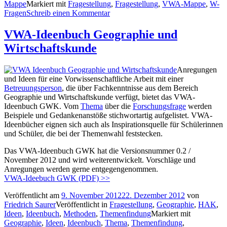
Mappe
Markiert mit
Fragestellung
,
Fragestellung
,
VWA-Mappe
,
W-
Fragen
Schreib einen Kommentar
VWA-Ideenbuch Geographie und
Wirtschaftskunde
Anregungen
und Ideen für eine Vorwissenschaftliche Arbeit mit einer
Betreuungsperson
, die über Fachkenntnisse aus dem Bereich
Geographie und Wirtschaftskunde verfügt, bietet das VWA-
Ideenbuch GWK. Vom
Thema
über die
Forschungsfrage
werden
Beispiele und Gedankenanstöße stichwortartig aufgelistet. VWA-
Ideenbücher eignen sich auch als Inspirationsquelle für Schülerinnen
und Schüler, die bei der Themenwahl feststecken.
Das VWA-Ideenbuch GWK hat die Versionsnummer 0.2 /
November 2012 und wird weiterentwickelt. Vorschläge und
Anregungen werden gerne entgegengenommen.
VWA-Ideebuch GWK (PDF) >>
Veröffentlicht am
9. November 2012
22. Dezember 2012
von
Friedrich Saurer
Veröffentlicht in
Fragestellung
,
Geographie
,
HAK
,
Ideen
,
Ideenbuch
,
Methoden
,
Themenfindung
Markiert mit
Geographie
,
Ideen
,
Ideenbuch
,
Thema
,
Themenfindung
,