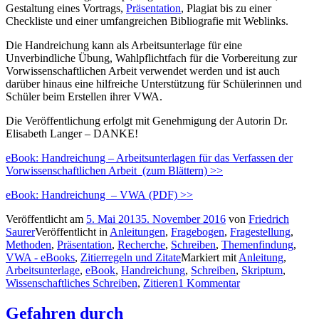
Gestaltung eines Vortrags,
Präsentation
, Plagiat bis zu einer
Checkliste und einer umfangreichen Bibliografie mit Weblinks.
Die Handreichung kann als Arbeitsunterlage für eine
Unverbindliche Übung, Wahlpflichtfach für die Vorbereitung zur
Vorwissenschaftlichen Arbeit verwendet werden und ist auch
darüber hinaus eine hilfreiche Unterstützung für Schülerinnen und
Schüler beim Erstellen ihrer VWA.
Die Veröffentlichung erfolgt mit Genehmigung der Autorin Dr.
Elisabeth Langer – DANKE!
eBook: Handreichung – Arbeitsunterlagen für das Verfassen der
Vorwissenschaftlichen Arbeit (zum Blättern) >>
eBook: Handreichung – VWA (PDF) >>
Veröffentlicht am
5. Mai 2013
5. November 2016
von
Friedrich
Saurer
Veröffentlicht in
Anleitungen
,
Fragebogen
,
Fragestellung
,
Methoden
,
Präsentation
,
Recherche
,
Schreiben
,
Themenfindung
,
VWA - eBooks
,
Zitierregeln und Zitate
Markiert mit
Anleitung
,
Arbeitsunterlage
,
eBook
,
Handreichung
,
Schreiben
,
Skriptum
,
Wissenschaftliches Schreiben
,
Zitieren
1 Kommentar
Gefahren durch