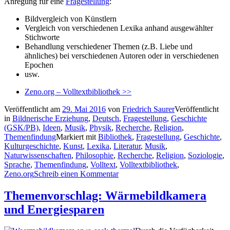
Anregung für eine
Fragestellung
:
Bildvergleich von Künstlern
Vergleich von verschiedenen Lexika anhand ausgewählter
Stichworte
Behandlung verschiedener Themen (z.B. Liebe und
ähnliches) bei verschiedenen Autoren oder in verschiedenen
Epochen
usw.
Zeno.org – Volltextbibliothek >>
Veröffentlicht am
29. Mai 2016
von
Friedrich Saurer
Veröffentlicht
in
Bildnerische Erziehung
,
Deutsch
,
Fragestellung
,
Geschichte
(GSK/PB)
,
Ideen
,
Musik
,
Physik
,
Recherche
,
Religion
,
Themenfindung
Markiert mit
Bibliothek
,
Fragestellung
,
Geschichte
,
Kulturgeschichte
,
Kunst
,
Lexika
,
Literatur
,
Musik
,
Naturwissenschaften
,
Philosophie
,
Recherche
,
Religion
,
Soziologie
,
Sprache
,
Themenfindung
,
Volltext
,
Volltextbibliothek
,
Zeno.org
Schreib einen Kommentar
Themenvorschlag: Wärmebildkamera
und Energiesparen