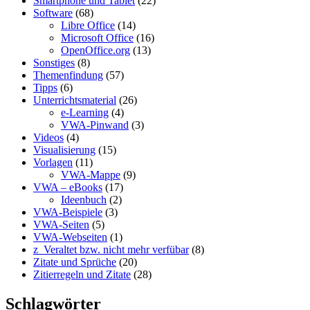
Smartphone und Tablet
(22)
Software
(68)
Libre Office
(14)
Microsoft Office
(16)
OpenOffice.org
(13)
Sonstiges
(8)
Themenfindung
(57)
Tipps
(6)
Unterrichtsmaterial
(26)
e-Learning
(4)
VWA-Pinwand
(3)
Videos
(4)
Visualisierung
(15)
Vorlagen
(11)
VWA-Mappe
(9)
VWA – eBooks
(17)
Ideenbuch
(2)
VWA-Beispiele
(3)
VWA-Seiten
(5)
VWA-Webseiten
(1)
z_Veraltet bzw. nicht mehr verfübar
(8)
Zitate und Sprüche
(20)
Zitierregeln und Zitate
(28)
Schlagwörter