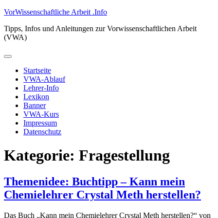
Zum
VorWissenschaftliche Arbeit .Info
Inhalt
Tipps, Infos und Anleitungen zur Vorwissenschaftlichen Arbeit
springen
(VWA)
Primäres
Menü
Startseite
VWA-Ablauf
Lehrer-Info
Lexikon
Banner
VWA-Kurs
Impressum
Datenschutz
Kategorie:
Fragestellung
Themenidee: Buchtipp – Kann mein
Chemielehrer Crystal Meth herstellen?
Das Buch „Kann mein Chemielehrer Crystal Meth herstellen?“ von