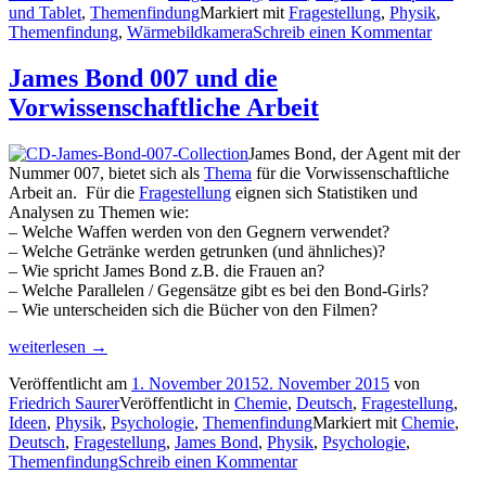
und Tablet
,
Themenfindung
Markiert mit
Fragestellung
,
Physik
,
Themenfindung
,
Wärmebildkamera
Schreib einen Kommentar
James Bond 007 und die
Vorwissenschaftliche Arbeit
James Bond, der Agent mit der
Nummer 007, bietet sich als
Thema
für die Vorwissenschaftliche
Arbeit an. Für die
Fragestellung
eignen sich Statistiken und
Analysen zu Themen wie:
– Welche Waffen werden von den Gegnern verwendet?
– Welche Getränke werden getrunken (und ähnliches)?
– Wie spricht James Bond z.B. die Frauen an?
– Welche Parallelen / Gegensätze gibt es bei den Bond-Girls?
– Wie unterscheiden sich die Bücher von den Filmen?
„James
weiterlesen
→
Bond
Veröffentlicht am
1. November 2015
2. November 2015
von
007
Friedrich Saurer
Veröffentlicht in
Chemie
,
Deutsch
,
Fragestellung
,
und
Ideen
,
Physik
,
Psychologie
,
Themenfindung
Markiert mit
Chemie
,
die
Deutsch
,
Fragestellung
,
James Bond
,
Physik
,
Psychologie
,
Vorwissenschaftliche
Themenfindung
Schreib einen Kommentar
Arbeit“