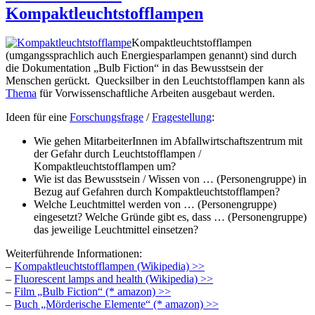
Kompaktleuchtstofflampen
Kompaktleuchtstofflampen
(umgangssprachlich auch Energiesparlampen genannt) sind durch
die Dokumentation „Bulb Fiction“ in das Bewusstsein der
Menschen gerückt. Quecksilber in den Leuchtstofflampen kann als
Thema
für Vorwissenschaftliche Arbeiten ausgebaut werden.
Ideen für eine
Forschungsfrage
/
Fragestellung
:
Wie gehen MitarbeiterInnen im Abfallwirtschaftszentrum mit
der Gefahr durch Leuchtstofflampen /
Kompaktleuchtstofflampen um?
Wie ist das Bewusstsein / Wissen von … (Personengruppe) in
Bezug auf Gefahren durch Kompaktleuchtstofflampen?
Welche Leuchtmittel werden von … (Personengruppe)
eingesetzt? Welche Gründe gibt es, dass … (Personengruppe)
das jeweilige Leuchtmittel einsetzen?
Weiterführende Informationen:
–
Kompaktleuchtstofflampen (Wikipedia) >>
–
Fluorescent lamps and health (Wikipedia) >>
–
Film „Bulb Fiction“ (* amazon) >>
–
Buch „Mörderische Elemente“ (* amazon) >>