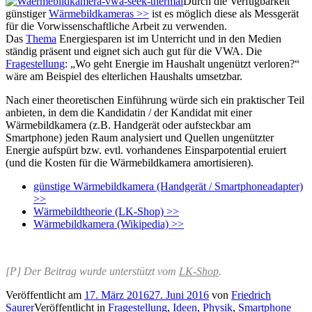
Durch die Verfügbarkeit
günstiger
Wärmebildkameras >>
ist es möglich diese als Messgerät
für die Vorwissenschaftliche Arbeit zu verwenden.
Das
Thema
Energiesparen ist im Unterricht und in den Medien
ständig präsent und eignet sich auch gut für die VWA. Die
Fragestellung
: „Wo geht Energie im Haushalt ungenützt verloren?“
wäre am Beispiel des elterlichen Haushalts umsetzbar.
Nach einer theoretischen Einführung würde sich ein praktischer Teil
anbieten, in dem die Kandidatin / der Kandidat mit einer
Wärmebildkamera (z.B. Handgerät oder aufsteckbar am
Smartphone) jeden Raum analysiert und Quellen ungenützter
Energie aufspürt bzw. evtl. vorhandenes Einsparpotential eruiert
(und die Kosten für die Wärmebildkamera amortisieren).
günstige Wärmebildkamera (Handgerät / Smartphoneadapter)
>>
Wärmebildtheorie (LK-Shop) >>
Wärmebildkamera (Wikipedia) >>
[P] Der Beitrag wurde unterstützt vom
LK-Shop
.
Veröffentlicht am
17. März 2016
27. Juni 2016
von
Friedrich
Saurer
Veröffentlicht in
Fragestellung
,
Ideen
,
Physik
,
Smartphone