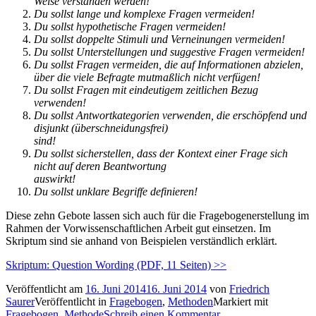
Weise verstanden werden!
Du sollst lange und komplexe Fragen vermeiden!
Du sollst hypothetische Fragen vermeiden!
Du sollst doppelte Stimuli und Verneinungen vermeiden!
Du sollst Unterstellungen und suggestive Fragen vermeiden!
Du sollst Fragen vermeiden, die auf Informationen abzielen,
über die viele Befragte mutmaßlich nicht verfügen!
Du sollst Fragen mit eindeutigem zeitlichen Bezug
verwenden!
Du sollst Antwortkategorien verwenden, die erschöpfend und
disjunkt (überschneidungsfrei)
sind!
Du sollst sicherstellen, dass der Kontext einer Frage sich
nicht auf deren Beantwortung
auswirkt!
Du sollst unklare Begriffe definieren!
Diese zehn Gebote lassen sich auch für die Fragebogenerstellung im
Rahmen der Vorwissenschaftlichen Arbeit gut einsetzen. Im
Skriptum sind sie anhand von Beispielen verständlich erklärt.
Skriptum: Question Wording (PDF, 11 Seiten) >>
Veröffentlicht am
16. Juni 2014
16. Juni 2014
von
Friedrich
Saurer
Veröffentlicht in
Fragebogen
,
Methoden
Markiert mit
Fragebogen
,
Methode
Schreib einen Kommentar