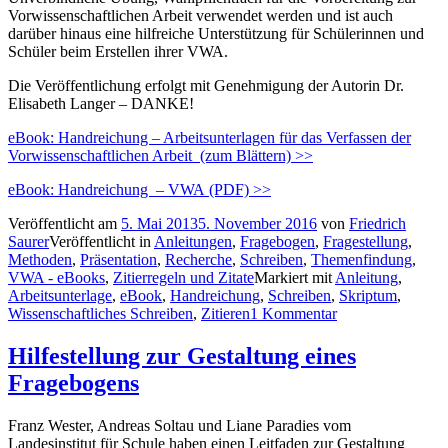
Vorwissenschaftlichen Arbeit verwendet werden und ist auch
darüber hinaus eine hilfreiche Unterstützung für Schülerinnen und
Schüler beim Erstellen ihrer VWA.
Die Veröffentlichung erfolgt mit Genehmigung der Autorin Dr.
Elisabeth Langer – DANKE!
eBook: Handreichung – Arbeitsunterlagen für das Verfassen der
Vorwissenschaftlichen Arbeit (zum Blättern) >>
eBook: Handreichung – VWA (PDF) >>
Veröffentlicht am
5. Mai 2013
5. November 2016
von
Friedrich
Saurer
Veröffentlicht in
Anleitungen
,
Fragebogen
,
Fragestellung
,
Methoden
,
Präsentation
,
Recherche
,
Schreiben
,
Themenfindung
,
VWA - eBooks
,
Zitierregeln und Zitate
Markiert mit
Anleitung
,
Arbeitsunterlage
,
eBook
,
Handreichung
,
Schreiben
,
Skriptum
,
Wissenschaftliches Schreiben
,
Zitieren
1 Kommentar
Hilfestellung zur Gestaltung eines
Fragebogens
Franz Wester, Andreas Soltau und Liane Paradies vom
Landesinstitut für Schule haben einen Leitfaden zur Gestaltung