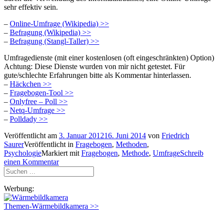
sehr effektiv sein.
–
Online-Umfrage (Wikipedia) >>
–
Befragung (Wikipedia) >>
–
Befragung (Stangl-Taller) >>
Umfragedienste (mit einer kostenlosen (oft eingeschränkten) Option)
Achtung: Diese Dienste wurden von mir nicht getestet. Für
gute/schlechte Erfahrungen bitte als Kommentar hinterlassen.
–
Häckchen >>
–
Fragebogen-Tool >>
–
Onlyfree – Poll >>
–
Netq-Umfrage >>
–
Polldady >>
Veröffentlicht am
3. Januar 2012
16. Juni 2014
von
Friedrich
Saurer
Veröffentlicht in
Fragebogen
,
Methoden
,
Psychologie
Markiert mit
Fragebogen
,
Methode
,
Umfrage
Schreib
einen Kommentar
Suchen
nach:
Werbung:
Themen-Wärmebildkamera >>