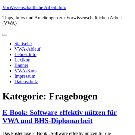
Zum
VorWissenschaftliche Arbeit .Info
Inhalt
Tipps, Infos und Anleitungen zur Vorwissenschaftlichen Arbeit
springen
(VWA)
Primäres
Menü
Startseite
VWA-Ablauf
Lehrer-Info
Lexikon
Banner
VWA-Kurs
Impressum
Datenschutz
Kategorie:
Fragebogen
E-Book: Software effektiv nützen für
VWA und BHS-Diplomarbeit
Das kostenlose E-Book „Software effektiv nützen für die