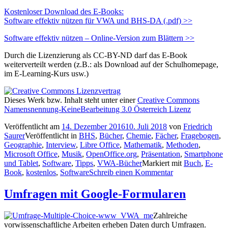
Kostenloser Download des E-Books:
Software effektiv nützen für VWA und BHS-DA (.pdf) >>
Software effektiv nützen – Online-Version zum Blättern >>
Durch die Lizenzierung als CC-BY-ND darf das E-Book
weiterverteilt werden (z.B.: als Download auf der Schulhomepage,
im E-Learning-Kurs usw.)
Dieses Werk bzw. Inhalt steht unter einer
Creative Commons
Namensnennung-KeineBearbeitung 3.0 Österreich Lizenz
Veröffentlicht am
14. Dezember 2016
10. Juli 2018
von
Friedrich
Saurer
Veröffentlicht in
BHS
,
Bücher
,
Chemie
,
Fächer
,
Fragebogen
,
Geographie
,
Interview
,
Libre Office
,
Mathematik
,
Methoden
,
Microsoft Office
,
Musik
,
OpenOffice.org
,
Präsentation
,
Smartphone
und Tablet
,
Software
,
Tipps
,
VWA-Bücher
Markiert mit
Buch
,
E-
Book
,
kostenlos
,
Software
Schreib einen Kommentar
Umfragen mit Google-Formularen
Zahlreiche
vorwissenschaftliche Arbeiten erheben Daten durch Umfragen.