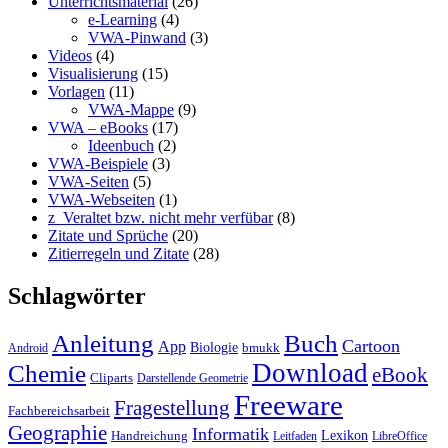
Unterrichtsmaterial
(26)
e-Learning
(4)
VWA-Pinwand
(3)
Videos
(4)
Visualisierung
(15)
Vorlagen
(11)
VWA-Mappe
(9)
VWA – eBooks
(17)
Ideenbuch
(2)
VWA-Beispiele
(3)
VWA-Seiten
(5)
VWA-Webseiten
(1)
z_Veraltet bzw. nicht mehr verfübar
(8)
Zitate und Sprüche
(20)
Zitierregeln und Zitate
(28)
Schlagwörter
Anleitung
Buch
Cartoon
App
Biologie
bmukk
Android
Download
Chemie
eBook
Cliparts
Darstellende Geometrie
Freeware
Fragestellung
Fachbereichsarbeit
Geographie
Informatik
Lexikon
Handreichung
Leitfaden
LibreOffice