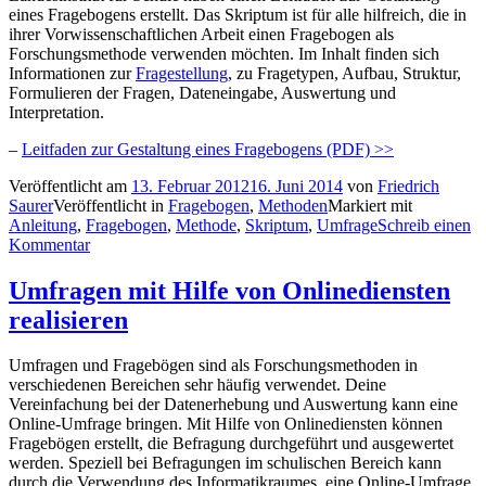
eines Fragebogens erstellt. Das Skriptum ist für alle hilfreich, die in
ihrer Vorwissenschaftlichen Arbeit einen Fragebogen als
Forschungsmethode verwenden möchten. Im Inhalt finden sich
Informationen zur
Fragestellung
, zu Fragetypen, Aufbau, Struktur,
Formulieren der Fragen, Dateneingabe, Auswertung und
Interpretation.
–
Leitfaden zur Gestaltung eines Fragebogens (PDF) >>
Veröffentlicht am
13. Februar 2012
16. Juni 2014
von
Friedrich
Saurer
Veröffentlicht in
Fragebogen
,
Methoden
Markiert mit
Anleitung
,
Fragebogen
,
Methode
,
Skriptum
,
Umfrage
Schreib einen
Kommentar
Umfragen mit Hilfe von Onlinediensten
realisieren
Umfragen und Fragebögen sind als Forschungsmethoden in
verschiedenen Bereichen sehr häufig verwendet. Deine
Vereinfachung bei der Datenerhebung und Auswertung kann eine
Online-Umfrage bringen. Mit Hilfe von Onlinediensten können
Fragebögen erstellt, die Befragung durchgeführt und ausgewertet
werden. Speziell bei Befragungen im schulischen Bereich kann
durch die Verwendung des Informatikraumes, eine Online-Umfrage