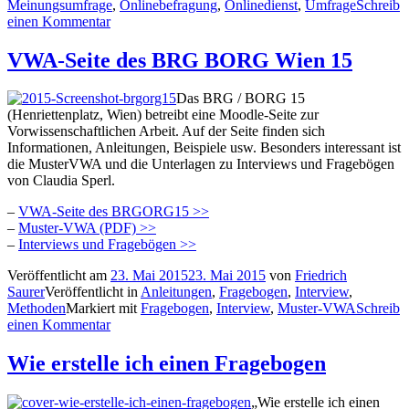
Meinungsumfrage
,
Onlinebefragung
,
Onlinedienst
,
Umfrage
Schreib
einen Kommentar
VWA-Seite des BRG BORG Wien 15
Das BRG / BORG 15
(Henriettenplatz, Wien) betreibt eine Moodle-Seite zur
Vorwissenschaftlichen Arbeit. Auf der Seite finden sich
Informationen, Anleitungen, Beispiele usw. Besonders interessant ist
die MusterVWA und die Unterlagen zu Interviews und Fragebögen
von Claudia Sperl.
–
VWA-Seite des BRGORG15 >>
–
Muster-VWA (PDF) >>
–
Interviews und Fragebögen >>
Veröffentlicht am
23. Mai 2015
23. Mai 2015
von
Friedrich
Saurer
Veröffentlicht in
Anleitungen
,
Fragebogen
,
Interview
,
Methoden
Markiert mit
Fragebogen
,
Interview
,
Muster-VWA
Schreib
einen Kommentar
Wie erstelle ich einen Fragebogen
„Wie erstelle ich einen