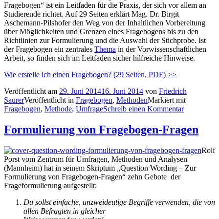
Fragebogen“ ist ein Leitfaden für die Praxis, der sich vor allem an
Studierende richtet. Auf 29 Seiten erklärt Mag. Dr. Birgit
Aschemann-Pilshofer den Weg von der Inhaltlichen Vorbereitung
über Möglichkeiten und Grenzen eines Fragebogens bis zu den
Richtlinien zur Formulierung und die Auswahl der Stichprobe. Ist
der Fragebogen ein zentrales
Thema
in der Vorwissenschaftlichen
Arbeit, so finden sich im Leitfaden sicher hilfreiche Hinweise.
Wie erstelle ich einen Fragebogen? (29 Seiten, PDF) >>
Veröffentlicht am
29. Juni 2014
16. Juni 2014
von
Friedrich
Saurer
Veröffentlicht in
Fragebogen
,
Methoden
Markiert mit
Fragebogen
,
Methode
,
Umfrage
Schreib einen Kommentar
Formulierung von Fragebogen-Fragen
Rolf
Porst vom Zentrum für Umfragen, Methoden und Analysen
(Mannheim) hat in seinem Skriptum „Question Wording – Zur
Formulierung von Fragebogen-Fragen“ zehn Gebote der
Frageformulierung aufgestellt:
Du sollst einfache, unzweideutige Begriffe verwenden, die von
allen Befragten in gleicher