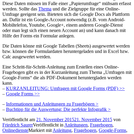
Diese Daten müssen im Falle einer „Papierumfrage“ mühsam erfasst
werden. Sollte das
Thema
und die Zielgruppe für eine Online-
Umfrage geeigent sein. Bieteten sich die Google Docs als Plattform
an. Dafür ist ein Google-Account notwendig (z.B. vom Android-
Mobiltelefon, Youtube, Google+, einem anderen Google-Dienst
oder man legt sich einen neuen Account an) und kann danach mit
Hilfe der Forms ein Formular anlegen.
Die Daten könne mit Google Tabellen (Sheets) ausgewertet werden
bzw. können die Formulardaten heruntergeladen und in Excel bzw.
Calc ausgewertet werden.
Eine Schritt-für-Schritt-Anleitung zum Erstellen eines Online-
Fragebogen gibt es in der Kurzanleitung zum Thema „Umfragen mit
Google-Forms“ die als PDF-Dokument heruntergladen werden
kann.
–
KURZANLEITUNG: Umfragen mit Google Forms (PDF) >>
–
Google Forms >>
–
Informationen und Anleitungen zu Fragebögen >
–
Buchtipp für die Auswertung: Die perfekte Infografik >
Veröffentlicht am
21. November 2015
21. November 2015
von
Friedrich Saurer
Veröffentlicht in
Anleitungen
,
Fragebogen
,
Onlinedienste
Markiert mit
Anleitung
,
Fragebogen
,
Google-Forms
,