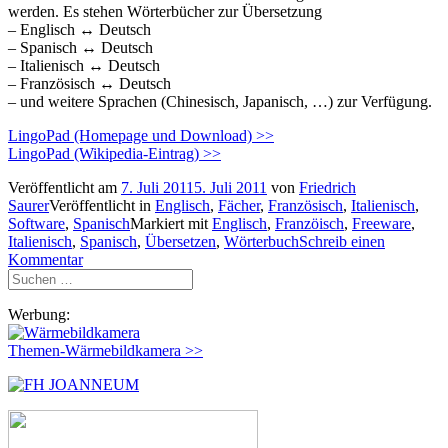
werden. Es stehen Wörterbücher zur Übersetzung
– Englisch ↔ Deutsch
– Spanisch ↔ Deutsch
– Italienisch ↔ Deutsch
– Französisch ↔ Deutsch
– und weitere Sprachen (Chinesisch, Japanisch, …) zur Verfügung.
LingoPad (Homepage und Download) >>
LingoPad (Wikipedia-Eintrag) >>
Veröffentlicht am
7. Juli 2011
5. Juli 2011
von
Friedrich
Saurer
Veröffentlicht in
Englisch
,
Fächer
,
Französisch
,
Italienisch
,
Software
,
Spanisch
Markiert mit
Englisch
,
Franzöisch
,
Freeware
,
Italienisch
,
Spanisch
,
Übersetzen
,
Wörterbuch
Schreib einen
Kommentar
Suchen
nach:
Werbung:
Themen-Wärmebildkamera >>