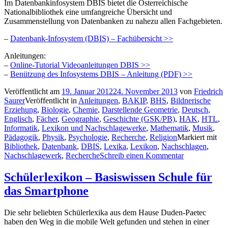
Im Datenbankinfosystem DBIS bietet die Österreichische
Nationalbibliothek eine umfangreiche Übersicht und
Zusammenstellung von Datenbanken zu nahezu allen Fachgebieten.
–
Datenbank-Infosystem (DBIS) – Fachübersicht >>
Anleitungen:
–
Online-Tutorial Videoanleitungen DBIS >>
–
Benützung des Infosystems DBIS – Anleitung (PDF) >>
Veröffentlicht am
19. Januar 2012
24. November 2013
von
Friedrich
Saurer
Veröffentlicht in
Anleitungen
,
BAKIP
,
BHS
,
Bildnerische
Erziehung
,
Biologie
,
Chemie
,
Darstellende Geometrie
,
Deutsch
,
Englisch
,
Fächer
,
Geographie
,
Geschichte (GSK/PB)
,
HAK
,
HTL
,
Informatik
,
Lexikon und Nachschlagewerke
,
Mathematik
,
Musik
,
Pädagogik
,
Physik
,
Psychologie
,
Recherche
,
Religion
Markiert mit
Bibliothek
,
Datenbank
,
DBIS
,
Lexika
,
Lexikon
,
Nachschlagen
,
Nachschlagewerk
,
Recherche
Schreib einen Kommentar
Schülerlexikon – Basiswissen Schule für
das Smartphone
Die sehr beliebten Schülerlexika aus dem Hause Duden-Paetec
haben den Weg in die mobile Welt gefunden und stehen in einer