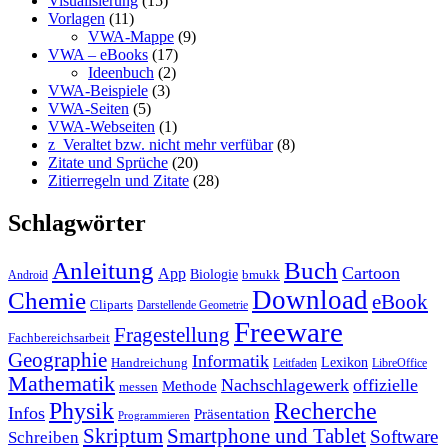
Visualisierung
(15)
Vorlagen
(11)
VWA-Mappe
(9)
VWA – eBooks
(17)
Ideenbuch
(2)
VWA-Beispiele
(3)
VWA-Seiten
(5)
VWA-Webseiten
(1)
z_Veraltet bzw. nicht mehr verfübar
(8)
Zitate und Sprüche
(20)
Zitierregeln und Zitate
(28)
Schlagwörter
Anleitung
Buch
Cartoon
App
Biologie
bmukk
Android
Download
Chemie
eBook
Cliparts
Darstellende Geometrie
Freeware
Fragestellung
Fachbereichsarbeit
Geographie
Informatik
Lexikon
Handreichung
Leitfaden
LibreOffice
Mathematik
Nachschlagewerk
offizielle
Methode
messen
Physik
Recherche
Infos
Präsentation
Programmieren
Skriptum
Smartphone und Tablet
Software
Schreiben