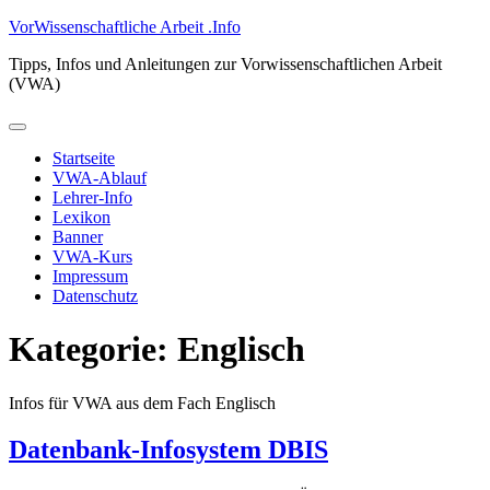
Zum
VorWissenschaftliche Arbeit .Info
Inhalt
Tipps, Infos und Anleitungen zur Vorwissenschaftlichen Arbeit
springen
(VWA)
Primäres
Menü
Startseite
VWA-Ablauf
Lehrer-Info
Lexikon
Banner
VWA-Kurs
Impressum
Datenschutz
Kategorie:
Englisch
Infos für VWA aus dem Fach Englisch
Datenbank-Infosystem DBIS