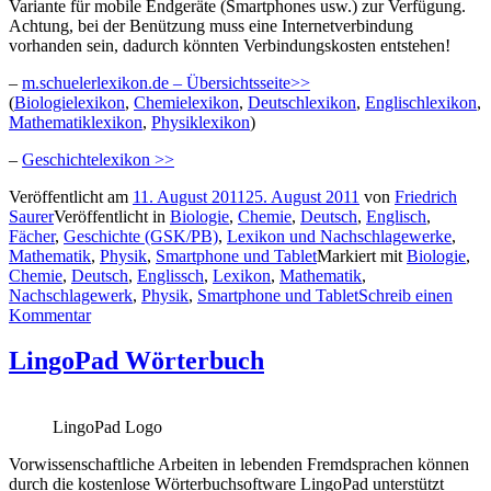
Variante für mobile Endgeräte (Smartphones usw.) zur Verfügung.
Achtung, bei der Benützung muss eine Internetverbindung
vorhanden sein, dadurch könnten Verbindungskosten entstehen!
–
m.schuelerlexikon.de – Übersichtsseite>>
(
Biologielexikon
,
Chemielexikon
,
Deutschlexikon
,
Englischlexikon
,
Mathematiklexikon
,
Physiklexikon
)
–
Geschichtelexikon >>
Veröffentlicht am
11. August 2011
25. August 2011
von
Friedrich
Saurer
Veröffentlicht in
Biologie
,
Chemie
,
Deutsch
,
Englisch
,
Fächer
,
Geschichte (GSK/PB)
,
Lexikon und Nachschlagewerke
,
Mathematik
,
Physik
,
Smartphone und Tablet
Markiert mit
Biologie
,
Chemie
,
Deutsch
,
Englissch
,
Lexikon
,
Mathematik
,
Nachschlagewerk
,
Physik
,
Smartphone und Tablet
Schreib einen
Kommentar
LingoPad Wörterbuch
LingoPad Logo
Vorwissenschaftliche Arbeiten in lebenden Fremdsprachen können
durch die kostenlose Wörterbuchsoftware LingoPad unterstützt