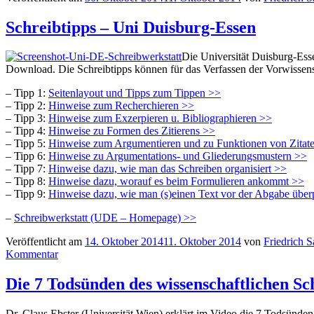
Schreibtipps – Uni Duisburg-Essen
Die Universität Duisburg-Ess
Download. Die Schreibtipps können für das Verfassen der Vorwissensch
– Tipp 1:
Seitenlayout und Tipps zum Tippen >>
– Tipp 2:
Hinweise zum Recherchieren >>
– Tipp 3:
Hinweise zum Exzerpieren u. Bibliographieren >>
– Tipp 4:
Hinweise zu Formen des Zitierens >>
– Tipp 5:
Hinweise zum Argumentieren und zu Funktionen von Zitat
– Tipp 6:
Hinweise zu Argumentations- und Gliederungsmustern >>
– Tipp 7:
Hinweise dazu, wie man das Schreiben organisiert >>
– Tipp 8:
Hinweise dazu, worauf es beim Formulieren ankommt >>
– Tipp 9:
Hinweise dazu, wie man (s)einen Text vor der Abgabe übe
–
Schreibwerkstatt (UDE – Homepage) >>
Veröffentlicht am
14. Oktober 2014
11. Oktober 2014
von
Friedrich S
Kommentar
Die 7 Todsünden des wissenschaftlichen Sc
Dr. Claus Ebster (Universität Wien) erklärt im Video die 7 Todsünden