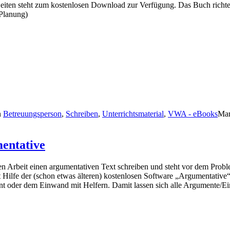
ten steht zum kostenlosen Download zur Verfügung. Das Buch richtet
 Planung)
n
Betreuungsperson
,
Schreiben
,
Unterrichtsmaterial
,
VWA - eBooks
Mar
entative
n Arbeit einen argumentativen Text schreiben und steht vor dem Probl
t Hilfe der (schon etwas älteren) kostenlosen Software „Argumentat
nt oder dem Einwand mit Helfern. Damit lassen sich alle Argumente/Ei