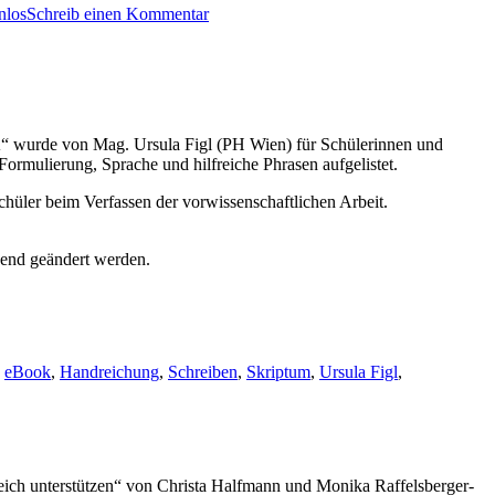
nlos
Schreib einen Kommentar
“ wurde von Mag. Ursula Figl (PH Wien) für Schülerinnen und
 Formulierung, Sprache und hilfreiche Phrasen aufgelistet.
Schüler beim Verfassen der vorwissenschaftlichen Arbeit.
hend geändert werden.
,
eBook
,
Handreichung
,
Schreiben
,
Skriptum
,
Ursula Figl
,
eich unterstützen“ von Christa Halfmann und Monika Raffelsberger-