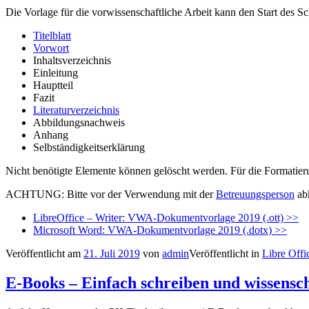
Die Vorlage für die vorwissenschaftliche Arbeit kann den Start des S
Titelblatt
Vorwort
Inhaltsverzeichnis
Einleitung
Hauptteil
Fazit
Literaturverzeichnis
Abbildungsnachweis
Anhang
Selbständigkeitserklärung
Nicht benötigte Elemente können gelöscht werden. Für die Formatierun
ACHTUNG: Bitte vor der Verwendung mit der
Betreuungsperson
abk
LibreOffice – Writer: VWA-Dokumentvorlage 2019 (.ott) >>
Microsoft Word: VWA-Dokumentvorlage 2019 (.dotx) >>
Veröffentlicht am
21. Juli 2019
von
admin
Veröffentlicht in
Libre Offi
E-Books – Einfach schreiben und wissensch