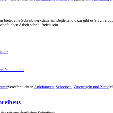
en bietet eine Schreibwerkstätte an. Begleitend dazu gibt es 9 Schrei
aftlichen Arbeit sehr hilfreich sein.
en >>
rprüfen kann >>
aurer
Veröffentlicht in
Anleitungen
,
Schreiben
,
Zitierregeln und Zitate
Ma
hreibens
 des wissenschaftlichen Schreibens