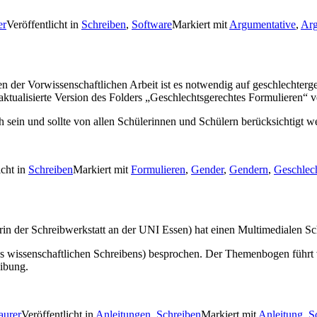
er
Veröffentlicht in
Schreiben
,
Software
Markiert mit
Argumentative
,
Arg
n der Vorwissenschaftlichen Arbeit ist es notwendig auf geschlechte
tualisierte Version des Folders „Geschlechtsgerechtes Formulieren“ ve
sein und sollte von allen Schülerinnen und Schülern berücksichtigt w
icht in
Schreiben
Markiert mit
Formulieren
,
Gender
,
Gendern
,
Geschlech
rin der Schreibwerkstatt an der UNI Essen) hat einen Multimedialen Schre
es wissenschaftlichen Schreibens) besprochen. Der Themenbogen führt 
ibung.
aurer
Veröffentlicht in
Anleitungen
,
Schreiben
Markiert mit
Anleitung
,
S