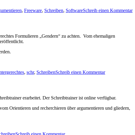
umentieren
,
Freeware
,
Schreiben
,
Software
Schreib einen Kommentar
rgerechtes Formulieren „Gendern“ zu achten. Vom ehemaligen
röffentlicht.
erden.
tergerechtes
,
schr
,
Schreiben
Schreib einen Kommentar
ibtrainer erarbeitet. Der Schreibtrainer ist online verfügbar.
vom Orientieren und recherchieren über argumentieren und gliedern,
chreiben
Schreib einen Kommentar