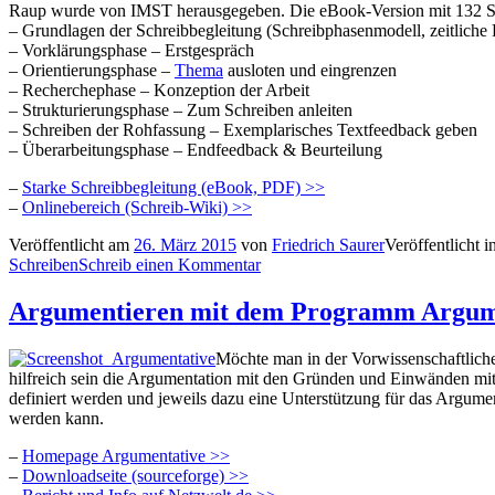
Raup wurde von IMST herausgegeben. Die eBook-Version mit 132 Sei
– Grundlagen der Schreibbegleitung (Schreibphasenmodell, zeitliche
– Vorklärungsphase – Erstgespräch
– Orientierungsphase –
Thema
ausloten und eingrenzen
– Recherchephase – Konzeption der Arbeit
– Strukturierungsphase – Zum Schreiben anleiten
– Schreiben der Rohfassung – Exemplarisches Textfeedback geben
– Überarbeitungsphase – Endfeedback & Beurteilung
–
Starke Schreibbegleitung (eBook, PDF) >>
–
Onlinebereich (Schreib-Wiki) >>
Veröffentlicht am
26. März 2015
von
Friedrich Saurer
Veröffentlicht i
Schreiben
Schreib einen Kommentar
Argumentieren mit dem Programm Argum
Möchte man in der Vorwissenschaftliche
hilfreich sein die Argumentation mit den Gründen und Einwänden mi
definiert werden und jeweils dazu eine Unterstützung für das Argume
werden kann.
–
Homepage Argumentative >>
–
Downloadseite (sourceforge) >>