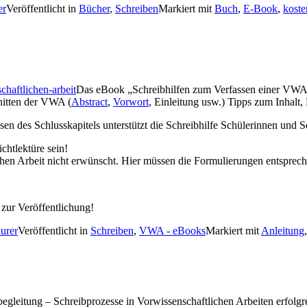
er
Veröffentlicht in
Bücher
,
Schreiben
Markiert mit
Buch
,
E-Book
,
koste
Das eBook „Schreibhilfen zum Verfassen einer VWA
hnitten der VWA (
Abstract
,
Vorwort
, Einleitung usw.) Tipps zum Inhalt,
sen des Schlusskapitels unterstützt die Schreibhilfe Schülerinnen und 
chtlektüre sein!
hen Arbeit nicht erwünscht. Hier müssen die Formulierungen entsprec
zur Veröffentlichung!
aurer
Veröffentlicht in
Schreiben
,
VWA - eBooks
Markiert mit
Anleitung
gleitung – Schreibprozesse in Vorwissenschaftlichen Arbeiten erfolgr