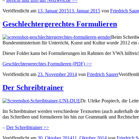
–
Bericht und Info auf Netzwelt.de >>
Veröffentlicht am
13. Januar 2015
13. Januar 2015
von
Friedrich Saur
Geschlechtergerechtes Formulieren
Beim Schreibe
Bundesministerium für Unterricht, Kunst und Kultur wurde 2012 ein ak
Dieser Folder kann bei Formulierungen im Rahmen der VWA hilfreich 
Geschlechtergerechtes Formulieren (PDF) >>
Veröffentlicht am
23. November 2014
von
Friedrich Saurer
Veröffentl
Der Schreibtrainer
Dr. Ulrike Pospiech, die Leite
Im Schreibtrainer werden verschiedene Textsorten (auch außerhalb d
das Schreiben und formulieren bis hin zur Grammatik und Rechtschre
–
Der Schreibtrainer >>
Veröffentlicht am
30. Oktober 2014
11. Oktober 2014
von
Friedrich S