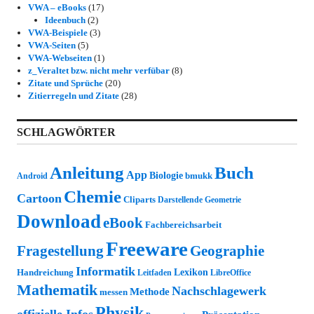
VWA – eBooks
(17)
Ideenbuch
(2)
VWA-Beispiele
(3)
VWA-Seiten
(5)
VWA-Webseiten
(1)
z_Veraltet bzw. nicht mehr verfübar
(8)
Zitate und Sprüche
(20)
Zitierregeln und Zitate
(28)
SCHLAGWÖRTER
Anleitung
Buch
App
Biologie
bmukk
Android
Chemie
Cartoon
Cliparts
Darstellende Geometrie
Download
eBook
Fachbereichsarbeit
Freeware
Fragestellung
Geographie
Informatik
Lexikon
Handreichung
Leitfaden
LibreOffice
Mathematik
Nachschlagewerk
Methode
messen
Physik