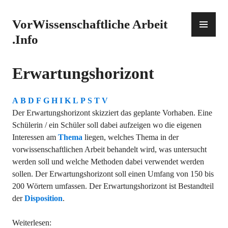
Zum
Inhalt
PR
VorWissenschaftliche Arbeit
springen
ME
.Info
Erwartungshorizont
A
B
D
F
G
H
I
K
L
P
S
T
V
Der Erwartungshorizont skizziert das geplante Vorhaben. Eine
Schülerin / ein Schüler soll dabei aufzeigen wo die eigenen
Interessen am
Thema
liegen, welches Thema in der
vorwissenschaftlichen Arbeit behandelt wird, was untersucht
werden soll und welche Methoden dabei verwendet werden
sollen. Der Erwartungshorizont soll einen Umfang von 150 bis
200 Wörtern umfassen. Der Erwartungshorizont ist Bestandteil
der
Disposition
.
Weiterlesen: