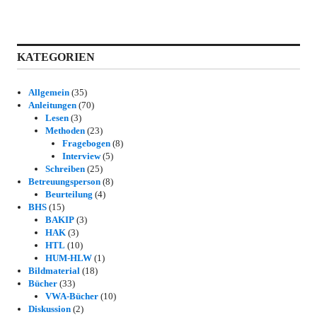
KATEGORIEN
Allgemein
(35)
Anleitungen
(70)
Lesen
(3)
Methoden
(23)
Fragebogen
(8)
Interview
(5)
Schreiben
(25)
Betreuungsperson
(8)
Beurteilung
(4)
BHS
(15)
BAKIP
(3)
HAK
(3)
HTL
(10)
HUM-HLW
(1)
Bildmaterial
(18)
Bücher
(33)
VWA-Bücher
(10)
Diskussion
(2)