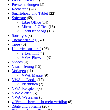
Presseinfos – PR
(1)
Pressemeldungen
(2)
Recherche
(24)
Smartphone und Tablet
(22)
Software
(68)
Libre Office
(14)
Microsoft Office
(16)
OpenOffice.org
(13)
Sonstiges
(8)
Themenfindung
(57)
Tipps
(6)
Unterrichtsmaterial
(26)
e-Learning
(4)
VWA-Pinwand
(3)
Videos
(4)
Visualisierung
(15)
Vorlagen
(11)
VWA-Mappe
(9)
VWA – eBooks
(17)
Ideenbuch
(2)
VWA-Beispiele
(3)
VWA-Seiten
(5)
VWA-Webseiten
(1)
z_Veraltet bzw. nicht mehr verfübar
(8)
Zitate und Sprüche
(20)