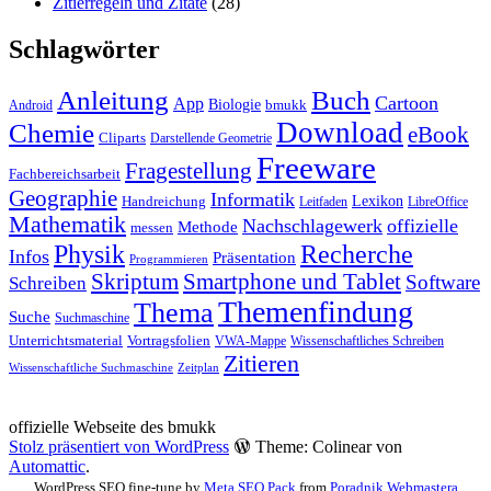
Zitierregeln und Zitate
(28)
Schlagwörter
Anleitung
Buch
Cartoon
App
Biologie
bmukk
Android
Download
Chemie
eBook
Cliparts
Darstellende Geometrie
Freeware
Fragestellung
Fachbereichsarbeit
Geographie
Informatik
Lexikon
Handreichung
Leitfaden
LibreOffice
Mathematik
Nachschlagewerk
offizielle
Methode
messen
Physik
Recherche
Infos
Präsentation
Programmieren
Skriptum
Smartphone und Tablet
Software
Schreiben
Themenfindung
Thema
Suche
Suchmaschine
Unterrichtsmaterial
Vortragsfolien
VWA-Mappe
Wissenschaftliches Schreiben
Zitieren
Wissenschaftliche Suchmaschine
Zeitplan
offizielle Webseite des bmukk
Stolz präsentiert von WordPress
Theme: Colinear von
Automattic
.
WordPress SEO fine-tune by
Meta SEO Pack
from
Poradnik Webmastera