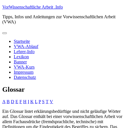
Zum
VorWissenschaftliche Arbeit .Info
Inhalt
Tipps, Infos und Anleitungen zur Vorwissenschaftlichen Arbeit
springen
(VWA)
Primäres
Menü
Startseite
VWA-Ablauf
Lehrer-Info
Lexikon
Banner
VWA-Kurs
Impressum
Datenschutz
Glossar
A
B
D
E
F
H
I
K
L
P
S
T
V
Ein Glossar listet erklärungsbedürftige und nicht geläufige Wörter
auf. Das Glossar enthält bei einer vorwissenschaftlichen Arbeit vor
allem Fachausdrücke (fremdsprachliche, technische) mit
Definitionen um die Eindeutigkeit des Begriffes zu sichern. Das