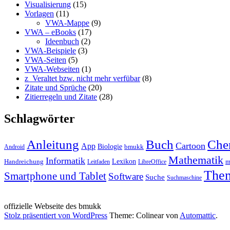
Visualisierung
(15)
Vorlagen
(11)
VWA-Mappe
(9)
VWA – eBooks
(17)
Ideenbuch
(2)
VWA-Beispiele
(3)
VWA-Seiten
(5)
VWA-Webseiten
(1)
z_Veraltet bzw. nicht mehr verfübar
(8)
Zitate und Sprüche
(20)
Zitierregeln und Zitate
(28)
Schlagwörter
Anleitung
Buch
Che
Cartoon
App
Biologie
bmukk
Android
Mathematik
Informatik
Lexikon
Handreichung
m
Leitfaden
LibreOffice
The
Smartphone und Tablet
Software
Suche
Suchmaschine
offizielle Webseite des bmukk
Stolz präsentiert von WordPress
Theme: Colinear von
Automattic
.