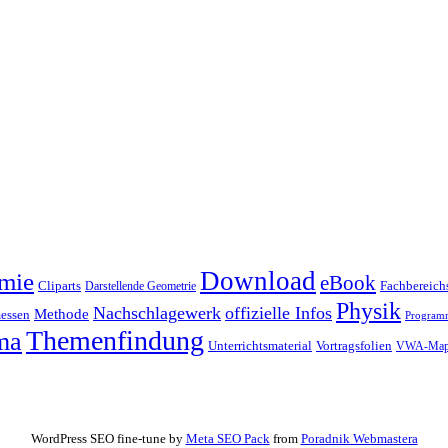
Download
mie
eBook
Cliparts
Fachbereichs
Darstellende Geometrie
Physik
Nachschlagewerk
offizielle Infos
Methode
essen
Program
Themenfindung
ma
Unterrichtsmaterial
Vortragsfolien
VWA-Map
WordPress SEO fine-tune by
Meta SEO Pack
from
Poradnik Webmastera