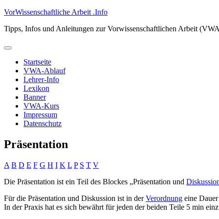
Zum
VorWissenschaftliche Arbeit .Info
Inhalt
Tipps, Infos und Anleitungen zur Vorwissenschaftlichen Arbeit (VW
springen
Primäres
Menü
Startseite
VWA-Ablauf
Lehrer-Info
Lexikon
Banner
VWA-Kurs
Impressum
Datenschutz
Präsentation
A
B
D
E
F
G
H
I
K
L
P
S
T
V
Die Präsentation ist ein Teil des Blockes „Präsentation und
Diskussio
Für die Präsentation und Diskussion ist in der
Verordnung
eine Dauer 
In der Praxis hat es sich bewährt für jeden der beiden Teile 5 min ei