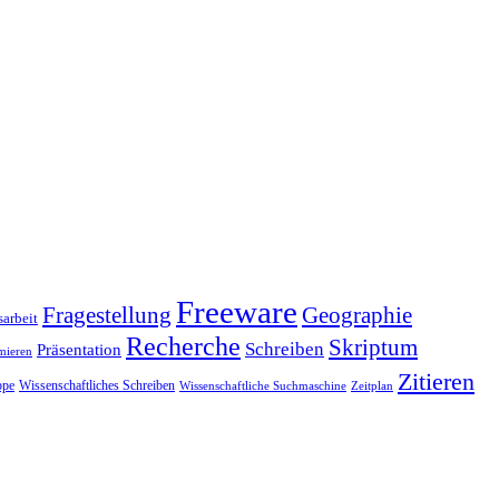
Freeware
Fragestellung
Geographie
arbeit
Recherche
Skriptum
Schreiben
Präsentation
mieren
Zitieren
pe
Wissenschaftliches Schreiben
Wissenschaftliche Suchmaschine
Zeitplan