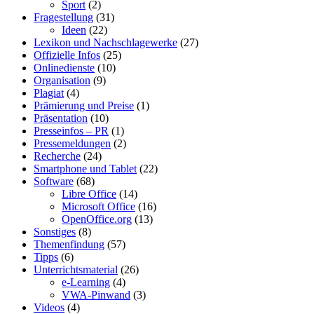
Sport
(2)
Fragestellung
(31)
Ideen
(22)
Lexikon und Nachschlagewerke
(27)
Offizielle Infos
(25)
Onlinedienste
(10)
Organisation
(9)
Plagiat
(4)
Prämierung und Preise
(1)
Präsentation
(10)
Presseinfos – PR
(1)
Pressemeldungen
(2)
Recherche
(24)
Smartphone und Tablet
(22)
Software
(68)
Libre Office
(14)
Microsoft Office
(16)
OpenOffice.org
(13)
Sonstiges
(8)
Themenfindung
(57)
Tipps
(6)
Unterrichtsmaterial
(26)
e-Learning
(4)
VWA-Pinwand
(3)
Videos
(4)