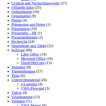
Lexikon und Nachschlagewerke
(27)
Offizielle Infos
(25)
Onlinedienste
(10)
Organisation
(9)
Plagiat
(4)
Prämierung und Preise
(1)
Präsentation
(10)
Presseinfos – PR
(1)
Pressemeldungen
(2)
Recherche
(24)
Smartphone und Tablet
(22)
Software
(68)
Libre Office
(14)
Microsoft Office
(16)
OpenOffice.org
(13)
Sonstiges
(8)
Themenfindung
(57)
Tipps
(6)
Unterrichtsmaterial
(26)
e-Learning
(4)
VWA-Pinwand
(3)
Videos
(4)
Visualisierung
(15)
Vorlagen
(11)
VWA-Mappe
(9)