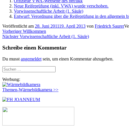
Offizielle VWA-Webseite des bm:ukk
Neue Reifeprüfung (inkl. VWA) wurde verschoben.
Vorwissenschaftliche Arbeit (1. Säule)
Entwurf: Verordnung über die Reifeprüfung in den allgemein 
Veröffentlicht am
28. Juni 2011
19. April 2013
von
Friedrich Saurer
Ve
Beitragsnavigation
Vorheriger
Vorheriger
Willkommen
Nächster
Beitrag:
Nächster
Vorwissenschaftliche Arbeit (1. Säule)
Beitrag:
Schreibe einen Kommentar
Du musst
angemeldet
sein, um einen Kommentar abzugeben.
Suchen
nach:
Werbung:
Themen-Wärmebildkamera >>