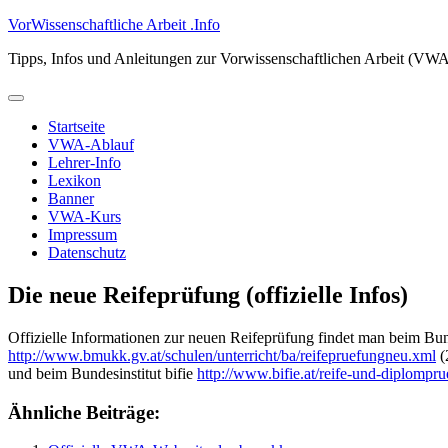
Zum
VorWissenschaftliche Arbeit .Info
Inhalt
Tipps, Infos und Anleitungen zur Vorwissenschaftlichen Arbeit (VW
springen
Primäres
Menü
Startseite
VWA-Ablauf
Lehrer-Info
Lexikon
Banner
VWA-Kurs
Impressum
Datenschutz
Die neue Reifeprüfung (offizielle Infos)
Offizielle Informationen zur neuen Reifeprüfung findet man beim Bun
http://www.bmukk.gv.at/schulen/unterricht/ba/reifepruefungneu.xml
(
und beim Bundesinstitut bifie
http://www.bifie.at/reife-und-diplompr
Ähnliche Beiträge: