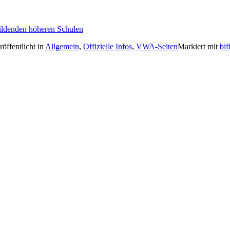
bildenden höheren Schulen
röffentlicht in
Allgemein
,
Offizielle Infos
,
VWA-Seiten
Markiert mit
bif