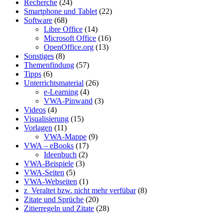
Recherche
(24)
Smartphone und Tablet
(22)
Software
(68)
Libre Office
(14)
Microsoft Office
(16)
OpenOffice.org
(13)
Sonstiges
(8)
Themenfindung
(57)
Tipps
(6)
Unterrichtsmaterial
(26)
e-Learning
(4)
VWA-Pinwand
(3)
Videos
(4)
Visualisierung
(15)
Vorlagen
(11)
VWA-Mappe
(9)
VWA – eBooks
(17)
Ideenbuch
(2)
VWA-Beispiele
(3)
VWA-Seiten
(5)
VWA-Webseiten
(1)
z_Veraltet bzw. nicht mehr verfübar
(8)
Zitate und Sprüche
(20)
Zitierregeln und Zitate
(28)