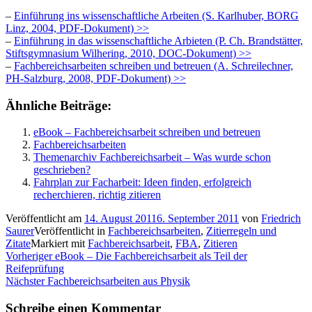
–
Einführung ins wissenschaftliche Arbeiten (S. Karlhuber, BORG
Linz, 2004, PDF-Dokument) >>
–
Einführung in das wissenschaftliche Arbieten (P. Ch. Brandstätter,
Stiftsgymnasium Wilhering, 2010, DOC-Dokument) >>
–
Fachbereichsarbeiten schreiben und betreuen (A. Schreilechner,
PH-Salzburg, 2008, PDF-Dokument) >>
Ähnliche Beiträge:
eBook – Fachbereichsarbeit schreiben und betreuen
Fachbereichsarbeiten
Themenarchiv Fachbereichsarbeit – Was wurde schon
geschrieben?
Fahrplan zur Facharbeit: Ideen finden, erfolgreich
recherchieren, richtig zitieren
Veröffentlicht am
14. August 2011
6. September 2011
von
Friedrich
Saurer
Veröffentlicht in
Fachbereichsarbeiten
,
Zitierregeln und
Zitate
Markiert mit
Fachbereichsarbeit
,
FBA
,
Zitieren
Beitragsnavigation
Vorheriger
Vorheriger
eBook – Die Fachbereichsarbeit als Teil der
Beitrag:
Reifeprüfung
Nächster
Nächster
Fachbereichsarbeiten aus Physik
Beitrag:
Schreibe einen Kommentar