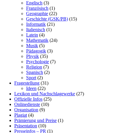
Englisch
(3)
Französisch
(1)
Geographie
(22)
Geschichte (GSK/PB)
(15)
Informatik
(21)
Italienisch
(1)
Latein
(4)
Mathematik
(24)
Musik
(5)
Pädagogik
(3)
Physik
(35)
Psychologie
(7)
Religion
(7)
Spanisch
(2)
Sport
(2)
Fragestellung
(31)
Ideen
(22)
Lexikon und Nachschlagewerke
(27)
Offizielle Infos
(25)
Onlinedienste
(10)
Organisation
(9)
Plagiat
(4)
Prämierung und Preise
(1)
Präsentation
(10)
Presseinfos – PR
(1)