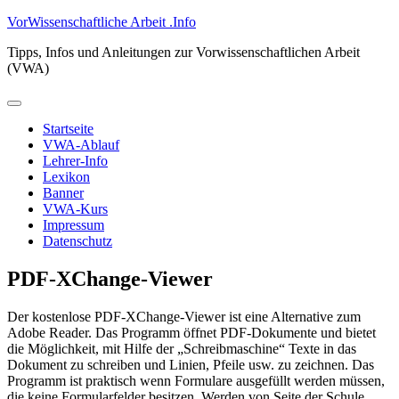
Zum
VorWissenschaftliche Arbeit .Info
Inhalt
Tipps, Infos und Anleitungen zur Vorwissenschaftlichen Arbeit
springen
(VWA)
Primäres
Menü
Startseite
VWA-Ablauf
Lehrer-Info
Lexikon
Banner
VWA-Kurs
Impressum
Datenschutz
PDF-XChange-Viewer
Der kostenlose PDF-XChange-Viewer ist eine Alternative zum
Adobe Reader. Das Programm öffnet PDF-Dokumente und bietet
die Möglichkeit, mit Hilfe der „Schreibmaschine“ Texte in das
Dokument zu schreiben und Linien, Pfeile usw. zu zeichnen. Das
Programm ist praktisch wenn Formulare ausgefüllt werden müssen,
die keine Formularfelder besitzen. Werden von Seite der Schule