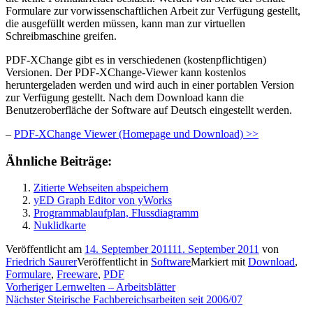
Formulare zur vorwissenschaftlichen Arbeit zur Verfügung gestellt,
die ausgefüllt werden müssen, kann man zur virtuellen
Schreibmaschine greifen.
PDF-XChange gibt es in verschiedenen (kostenpflichtigen)
Versionen. Der PDF-XChange-Viewer kann kostenlos
heruntergeladen werden und wird auch in einer portablen Version
zur Verfügung gestellt. Nach dem Download kann die
Benutzeroberfläche der Software auf Deutsch eingestellt werden.
–
PDF-XChange Viewer (Homepage und Download) >>
Ähnliche Beiträge:
Zitierte Webseiten abspeichern
yED Graph Editor von yWorks
Programmablaufplan, Flussdiagramm
Nuklidkarte
Veröffentlicht am
14. September 2011
11. September 2011
von
Friedrich Saurer
Veröffentlicht in
Software
Markiert mit
Download
,
Formulare
,
Freeware
,
PDF
Beitragsnavigation
Vorheriger
Vorheriger
Lernwelten – Arbeitsblätter
Nächster
Beitrag:
Nächster
Steirische Fachbereichsarbeiten seit 2006/07
Beitrag: