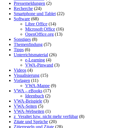
Pressemeldungen
(2)
Recherche
(24)
Smartphone und Tablet
(22)
Software
(68)
Libre Office
(14)
Microsoft Office
(16)
OpenOffice.org
(13)
Sonstiges
(8)
Themenfindung
(57)
Tipps
(6)
Unterrichtsmaterial
(26)
e-Learning
(4)
VWA-Pinwand
(3)
Videos
(4)
Visualisierung
(15)
Vorlagen
(11)
VWA-Mappe
(9)
VWA – eBooks
(17)
Ideenbuch
(2)
VWA-Beispiele
(3)
VWA-Seiten
(5)
VWA-Webseiten
(1)
z_Veraltet bzw. nicht mehr verfübar
(8)
Zitate und Sprüche
(20)
Zitierregeln und Zitate
(28)