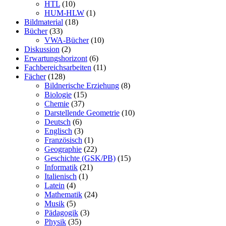
HTL
(10)
HUM-HLW
(1)
Bildmaterial
(18)
Bücher
(33)
VWA-Bücher
(10)
Diskussion
(2)
Erwartungshorizont
(6)
Fachbereichsarbeiten
(11)
Fächer
(128)
Bildnerische Erziehung
(8)
Biologie
(15)
Chemie
(37)
Darstellende Geometrie
(10)
Deutsch
(6)
Englisch
(3)
Französisch
(1)
Geographie
(22)
Geschichte (GSK/PB)
(15)
Informatik
(21)
Italienisch
(1)
Latein
(4)
Mathematik
(24)
Musik
(5)
Pädagogik
(3)
Physik
(35)