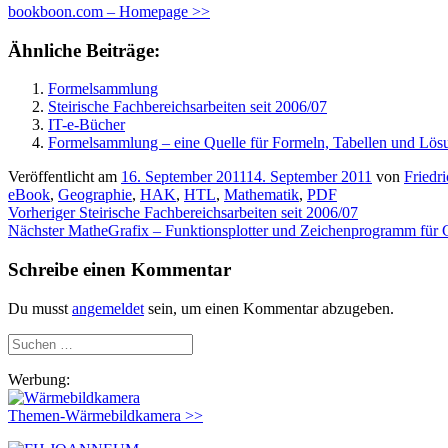
bookboon.com – Homepage >>
Ähnliche Beiträge:
Formelsammlung
Steirische Fachbereichsarbeiten seit 2006/07
IT-e-Bücher
Formelsammlung – eine Quelle für Formeln, Tabellen und Lös
Veröffentlicht am
16. September 2011
14. September 2011
von
Friedr
eBook
,
Geographie
,
HAK
,
HTL
,
Mathematik
,
PDF
Beitragsnavigation
Vorheriger
Vorheriger
Steirische Fachbereichsarbeiten seit 2006/07
Nächster
Beitrag:
Nächster
MatheGrafix – Funktionsplotter und Zeichenprogramm für 
Beitrag:
Schreibe einen Kommentar
Du musst
angemeldet
sein, um einen Kommentar abzugeben.
Suchen
nach:
Werbung:
Themen-Wärmebildkamera >>