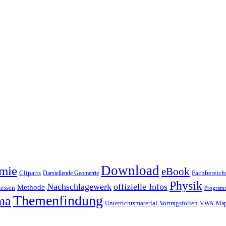
Download
mie
eBook
Cliparts
Fachbereichs
Darstellende Geometrie
Physik
Nachschlagewerk
offizielle Infos
Methode
essen
Program
Themenfindung
ma
Unterrichtsmaterial
Vortragsfolien
VWA-Map