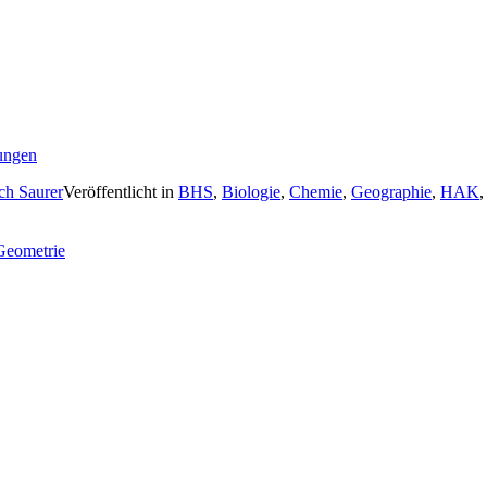
ungen
ich Saurer
Veröffentlicht in
BHS
,
Biologie
,
Chemie
,
Geographie
,
HAK
Geometrie