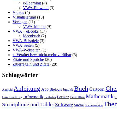
e-Learning
(4)
VWA-Pinwand
(3)
Videos
(4)
Visualisierung
(15)
Vorlagen
(11)
VWA-Mappe
(9)
VWA – eBooks
(17)
Ideenbuch
(2)
VWA-Beispiele
(3)
VWA-Seiten
(5)
VWA-Webseiten
(1)
z_Veraltet bzw. nicht mehr verfübar
(8)
Zitate und Sprüche
(20)
Zitierregeln und Zitate
(28)
Schlagwörter
Anleitung
Buch
Che
Cartoon
App
Biologie
bmukk
Android
Mathematik
Informatik
Lexikon
Handreichung
m
Leitfaden
LibreOffice
The
Smartphone und Tablet
Software
Suche
Suchmaschine