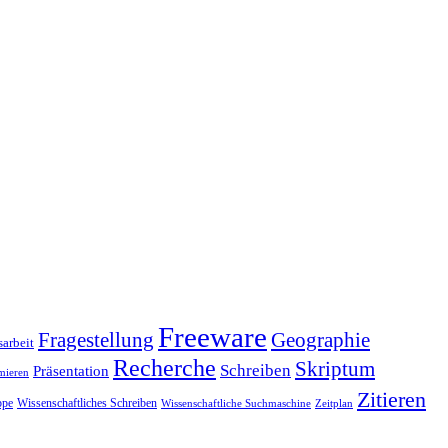
Freeware
Fragestellung
Geographie
arbeit
Recherche
Skriptum
Schreiben
Präsentation
mieren
Zitieren
pe
Wissenschaftliches Schreiben
Wissenschaftliche Suchmaschine
Zeitplan