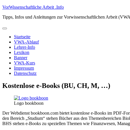
Zum
VorWissenschaftliche Arbeit .Info
Inhalt
Tipps, Infos und Anleitungen zur Vorwissenschaftlichen Arbeit (VW
springen
Primäres
Menü
Startseite
VWA-Ablauf
Lehrer-Info
Lexikon
Banner
VWA-Kurs
Impressum
Datenschutz
Kostenlose e-Books (BU, CH, M, …)
Logo bookboon
Der Webdienst bookboon.com bietet kostenlose e-Books im PDF-Form
den Bereich „Studium“ stehen Bücher aus den Themenbereichen Biolo
BHS stehen e-Books zu speziellen Themen wie Finanzwesen, Manage