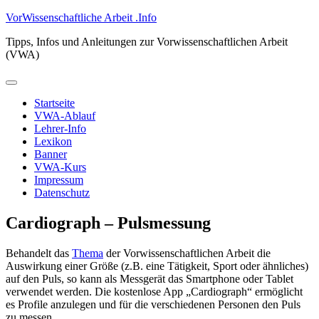
Zum
VorWissenschaftliche Arbeit .Info
Inhalt
Tipps, Infos und Anleitungen zur Vorwissenschaftlichen Arbeit
springen
(VWA)
Primäres
Menü
Startseite
VWA-Ablauf
Lehrer-Info
Lexikon
Banner
VWA-Kurs
Impressum
Datenschutz
Cardiograph – Pulsmessung
Behandelt das
Thema
der Vorwissenschaftlichen Arbeit die
Auswirkung einer Größe (z.B. eine Tätigkeit, Sport oder ähnliches)
auf den Puls, so kann als Messgerät das Smartphone oder Tablet
verwendet werden. Die kostenlose App „Cardiograph“ ermöglicht
es Profile anzulegen und für die verschiedenen Personen den Puls
zu messen.