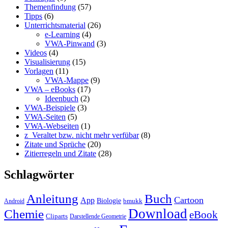
Themenfindung
(57)
Tipps
(6)
Unterrichtsmaterial
(26)
e-Learning
(4)
VWA-Pinwand
(3)
Videos
(4)
Visualisierung
(15)
Vorlagen
(11)
VWA-Mappe
(9)
VWA – eBooks
(17)
Ideenbuch
(2)
VWA-Beispiele
(3)
VWA-Seiten
(5)
VWA-Webseiten
(1)
z_Veraltet bzw. nicht mehr verfübar
(8)
Zitate und Sprüche
(20)
Zitierregeln und Zitate
(28)
Schlagwörter
Anleitung
Buch
Cartoon
App
Biologie
bmukk
Android
Download
Chemie
eBook
Cliparts
Darstellende Geometrie