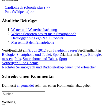
–
Cardiograph (Google play) >>
–
Puls (Wikipedia) >>
Ähnliche Beiträge:
Wetter und Wetterbeobachtung
Welche Sensoren besitzt mein Smartphone?
Datalogger für Lego NXT Roboter
Messen mit dem Smartphone
Veröffentlicht am
9. Juli 2012
von
Friedrich Saurer
Veröffentlicht in
Biologie
,
Smartphone und Tablet
,
Sport
Markiert mit
App
,
Biologie
,
messen
,
Puls
,
Smartphone und Tablet
,
Sport
Beitragsnavigation
Vorheriger
Vorheriger
Süße Chemie
Nächster
Beitrag:
Nächster
Seismograph und Radioteleskop bauen und erforschen
Beitrag:
Schreibe einen Kommentar
Du musst
angemeldet
sein, um einen Kommentar abzugeben.
Suchen
nach:
Werbung: