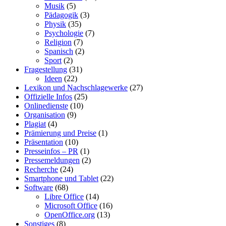
Musik
(5)
Pädagogik
(3)
Physik
(35)
Psychologie
(7)
Religion
(7)
Spanisch
(2)
Sport
(2)
Fragestellung
(31)
Ideen
(22)
Lexikon und Nachschlagewerke
(27)
Offizielle Infos
(25)
Onlinedienste
(10)
Organisation
(9)
Plagiat
(4)
Prämierung und Preise
(1)
Präsentation
(10)
Presseinfos – PR
(1)
Pressemeldungen
(2)
Recherche
(24)
Smartphone und Tablet
(22)
Software
(68)
Libre Office
(14)
Microsoft Office
(16)
OpenOffice.org
(13)
Sonstiges
(8)