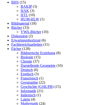
BHS
(15)
BAKIP
(3)
HAK
(3)
HTL
(10)
HUM-HLW
(1)
Bildmaterial
(18)
Bücher
(33)
VWA-Bücher
(10)
Diskussion
(2)
Erwartungshorizont
(6)
Fachbereichsarbeiten
(11)
Fächer
(128)
Bildnerische Erziehung
(8)
Biologie
(15)
Chemie
(37)
Darstellende Geometrie
(10)
Deutsch
(6)
Englisch
(3)
Französisch
(1)
Geographie
(22)
Geschichte (GSK/PB)
(15)
Informatik
(21)
Italienisch
(1)
Latein
(4)
Mathematik
(24)