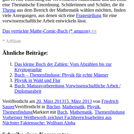
eine Thematische Einordnung. Schülerinnen und Schüler, die ihr
Thema
aus dem Bereich der Mathematik wählen möchten, finden
viele Anregungen, aus denen sich eine
Fragestellung
für eine
vorwissenschaftliche Arbeit entwickeln lässt.
Das verrückte Mathe-Comic-Buch (* amazon) >>
* Affiliate
Ähnliche Beiträge:
Das kleine Buch der Zahlen: Vom Abzählen bis zur
Kryptographie
Buch – Themenfindung: Physik für echte Männer
Physik in Wald und Flur
Buch: Maturavorbereitung Vorwissenschaftliche Arbeit /
Diplomarabeit
Veröffentlicht am
20. März 2013
15. März 2013
von
Friedrich
Saurer
Veröffentlicht in
Bücher
,
Mathematik
,
Physik
,
Themenfindung
Markiert mit
Buch
,
Mathematik
,
Themenfindung
Beitragsnavigation
Vorheriger
Vorheriger
Wettbewerb zeichnet Fachbereichsarbeiten aus
Nächster
Beitrag:
Nächster
Faktensuche: Wolfram Alpha
Beitrag: