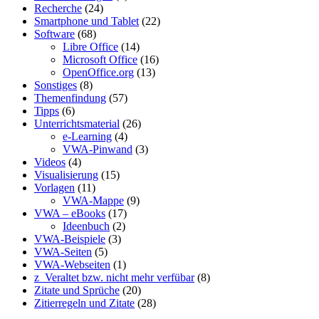
Recherche
(24)
Smartphone und Tablet
(22)
Software
(68)
Libre Office
(14)
Microsoft Office
(16)
OpenOffice.org
(13)
Sonstiges
(8)
Themenfindung
(57)
Tipps
(6)
Unterrichtsmaterial
(26)
e-Learning
(4)
VWA-Pinwand
(3)
Videos
(4)
Visualisierung
(15)
Vorlagen
(11)
VWA-Mappe
(9)
VWA – eBooks
(17)
Ideenbuch
(2)
VWA-Beispiele
(3)
VWA-Seiten
(5)
VWA-Webseiten
(1)
z_Veraltet bzw. nicht mehr verfübar
(8)
Zitate und Sprüche
(20)
Zitierregeln und Zitate
(28)