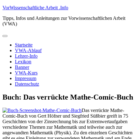
Zum
VorWissenschaftliche Arbeit .Info
Inhalt
Tipps, Infos und Anleitungen zur Vorwissenschaftlichen Arbeit
springen
(VWA)
Primäres
Menü
Startseite
VWA-Ablauf
Lehrer-Info
Lexikon
Banner
VWA-Kurs
Impressum
Datenschutz
Buch: Das verrückte Mathe-Comic-Buch
Das verrückte Mathe-
Comic-Buch von Gert Höfner und Siegfried Süßbier greift in 75
Geschichten von der Zinsrechnung bis zur Extremwertaufgaben
verschiedene Themen zur Mathematik und teilweise auch zur
angewandten Mathematik (Physik). Zu den einzelnen Geschichten
gibt es eine Einleitung zur verwendeten Mathematik und am Ende