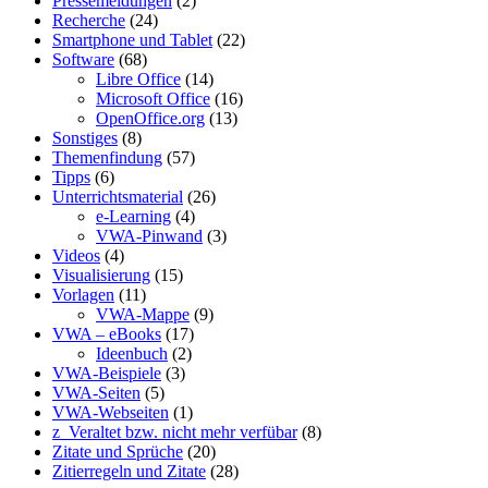
Pressemeldungen
(2)
Recherche
(24)
Smartphone und Tablet
(22)
Software
(68)
Libre Office
(14)
Microsoft Office
(16)
OpenOffice.org
(13)
Sonstiges
(8)
Themenfindung
(57)
Tipps
(6)
Unterrichtsmaterial
(26)
e-Learning
(4)
VWA-Pinwand
(3)
Videos
(4)
Visualisierung
(15)
Vorlagen
(11)
VWA-Mappe
(9)
VWA – eBooks
(17)
Ideenbuch
(2)
VWA-Beispiele
(3)
VWA-Seiten
(5)
VWA-Webseiten
(1)
z_Veraltet bzw. nicht mehr verfübar
(8)
Zitate und Sprüche
(20)
Zitierregeln und Zitate
(28)