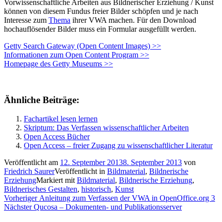
Vorwissenschaftliche Arbeiten aus Bildnerischer Erziehung / Kunst
können von diesem Fundus freier Bilder schöpfen und je nach
Interesse zum
Thema
ihrer VWA machen. Für den Download
hochauflösender Bilder muss ein Formular ausgefüllt werden.
Getty Search Gateway (Open Content Images) >>
Informationen zum Open Content Program >>
Homepage des Getty Museums >>
Ähnliche Beiträge:
Fachartikel lesen lernen
Skriptum: Das Verfassen wissenschaftlicher Arbeiten
Open Access Bücher
Open Access – freier Zugang zu wissenschaftlicher Literatur
Veröffentlicht am
12. September 2013
8. September 2013
von
Friedrich Saurer
Veröffentlicht in
Bildmaterial
,
Bildnerische
Erziehung
Markiert mit
Bildmaterial
,
Bildnerische Erziehung
,
Bildnerisches Gestalten
,
historisch
,
Kunst
Beitragsnavigation
Vorheriger
Vorheriger
Anleitung zum Verfassen der VWA in OpenOffice.org 3
Nächster
Beitrag:
Nächster
Qucosa – Dokumenten- und Publikationsserver
Beitrag: