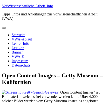
Zum
VorWissenschaftliche Arbeit .Info
Inhalt
Tipps, Infos und Anleitungen zur Vorwissenschaftlichen Arbeit
springen
(VWA)
Primäres
Menü
Startseite
VWA-Ablauf
Lehrer-Info
Lexikon
Banner
VWA-Kurs
Impressum
Datenschutz
Open Content Images – Getty Museum –
Kalifornien
„Open Content Images“ ist
Bildmaterial, welches frei verwendet werden kann. Über 4.000
solcher Bilder werden vom Getty Museum kostenlos angeboten.