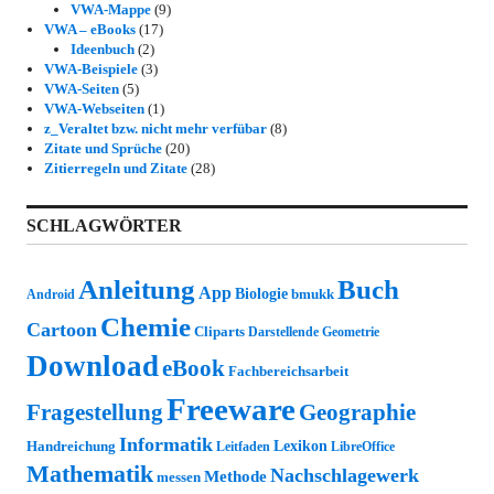
VWA-Mappe
(9)
VWA – eBooks
(17)
Ideenbuch
(2)
VWA-Beispiele
(3)
VWA-Seiten
(5)
VWA-Webseiten
(1)
z_Veraltet bzw. nicht mehr verfübar
(8)
Zitate und Sprüche
(20)
Zitierregeln und Zitate
(28)
SCHLAGWÖRTER
Anleitung
Buch
App
Biologie
bmukk
Android
Chemie
Cartoon
Cliparts
Darstellende Geometrie
Download
eBook
Fachbereichsarbeit
Freeware
Fragestellung
Geographie
Informatik
Lexikon
Handreichung
Leitfaden
LibreOffice
Mathematik
Nachschlagewerk
Methode
messen