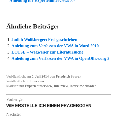
–
Anleitung für Experteninterviews >>
Ähnliche Beiträge:
Judith Wolfsberger: Frei geschrieben
Anleitung zum Verfassen der VWA in Word 2010
LOTSE – Wegweiser zur Literatursuche
Anleitung zum Verfassen der VWA in OpenOffice.org 3
Veröffentlicht am
5. Juli 2014
von
Friedrich Saurer
Veröffentlicht in
Interview
Markiert mit
Experteninterview
,
Interview
,
Interviewleitfaden
Beitragsnavigation
Vorheriger
Vorheriger
WIE ERSTELLE ICH EINEN FRAGEBOGEN
Beitrag:
Nächster