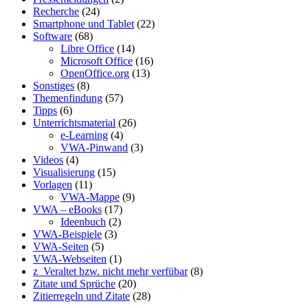
Recherche
(24)
Smartphone und Tablet
(22)
Software
(68)
Libre Office
(14)
Microsoft Office
(16)
OpenOffice.org
(13)
Sonstiges
(8)
Themenfindung
(57)
Tipps
(6)
Unterrichtsmaterial
(26)
e-Learning
(4)
VWA-Pinwand
(3)
Videos
(4)
Visualisierung
(15)
Vorlagen
(11)
VWA-Mappe
(9)
VWA – eBooks
(17)
Ideenbuch
(2)
VWA-Beispiele
(3)
VWA-Seiten
(5)
VWA-Webseiten
(1)
z_Veraltet bzw. nicht mehr verfübar
(8)
Zitate und Sprüche
(20)
Zitierregeln und Zitate
(28)