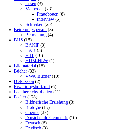
Lesen
(3)
Methoden
(23)
Fragebogen
(8)
Interview
(5)
Schreiben
(25)
Betreuungsperson
(8)
Beurteilung
(4)
BHS
(15)
BAKIP
(3)
HAK
(3)
HTL
(10)
HUM-HLW
(1)
Bildmaterial
(18)
Bücher
(33)
VWA-Bücher
(10)
Diskussion
(2)
Erwartungshorizont
(6)
Fachbereichsarbeiten
(11)
Fächer
(128)
Bildnerische Erziehung
(8)
Biologie
(15)
Chemie
(37)
Darstellende Geometrie
(10)
Deutsch
(6)
Englisch
(3)