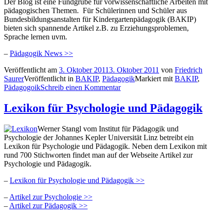
Der Blog ist eine Fundgrube für vorwissenschaftliche Arbeiten mit
pädagogischen Themen. Für Schülerinnen und Schüler aus
Bundesbildungsanstalten für Kindergartenpädagogik (BAKIP)
bieten sich spannende Artikel z.B. zu Erziehungsproblemen,
Sprache lernen uvm.
–
Pädagogik News >>
Veröffentlicht am
3. Oktober 2011
3. Oktober 2011
von
Friedrich
Saurer
Veröffentlicht in
BAKIP
,
Pädagogik
Markiert mit
BAKIP
,
Pädagogoik
Schreib einen Kommentar
Lexikon für Psychologie und Pädagogik
Werner Stangl vom Institut für Pädagogik und
Psychologie der Johannes Kepler Universität Linz betreibt ein
Lexikon für Psychologie und Pädagogik. Neben dem Lexikon mit
rund 700 Stichworten findet man auf der Webseite Artikel zur
Psychologie und Pädagogik.
–
Lexikon für Psychologie und Pädagogik >>
–
Artikel zur Psychologie >>
–
Artikel zur Pädagogik >>