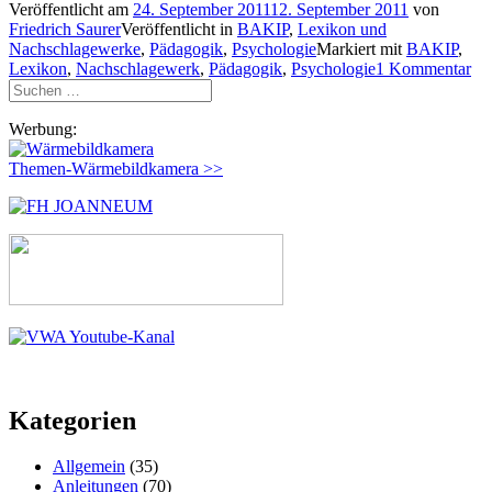
Veröffentlicht am
24. September 2011
12. September 2011
von
Friedrich Saurer
Veröffentlicht in
BAKIP
,
Lexikon und
Nachschlagewerke
,
Pädagogik
,
Psychologie
Markiert mit
BAKIP
,
Lexikon
,
Nachschlagewerk
,
Pädagogik
,
Psychologie
1 Kommentar
Suchen
nach:
Werbung:
Themen-Wärmebildkamera >>
Kategorien
Allgemein
(35)
Anleitungen
(70)