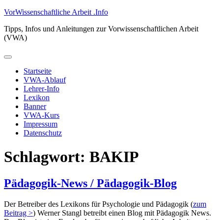
Zum
VorWissenschaftliche Arbeit .Info
Inhalt
Tipps, Infos und Anleitungen zur Vorwissenschaftlichen Arbeit
springen
(VWA)
Primäres
Menü
Startseite
VWA-Ablauf
Lehrer-Info
Lexikon
Banner
VWA-Kurs
Impressum
Datenschutz
Schlagwort:
BAKIP
Pädagogik-News / Pädagogik-Blog
Der Betreiber des Lexikons für Psychologie und Pädagogik (
zum
Beitrag >
) Werner Stangl betreibt einen Blog mit Pädagogik News.