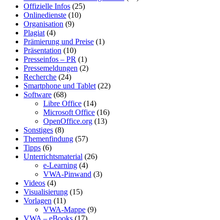
Offizielle Infos
(25)
Onlinedienste
(10)
Organisation
(9)
Plagiat
(4)
Prämierung und Preise
(1)
Präsentation
(10)
Presseinfos – PR
(1)
Pressemeldungen
(2)
Recherche
(24)
Smartphone und Tablet
(22)
Software
(68)
Libre Office
(14)
Microsoft Office
(16)
OpenOffice.org
(13)
Sonstiges
(8)
Themenfindung
(57)
Tipps
(6)
Unterrichtsmaterial
(26)
e-Learning
(4)
VWA-Pinwand
(3)
Videos
(4)
Visualisierung
(15)
Vorlagen
(11)
VWA-Mappe
(9)
VWA – eBooks
(17)