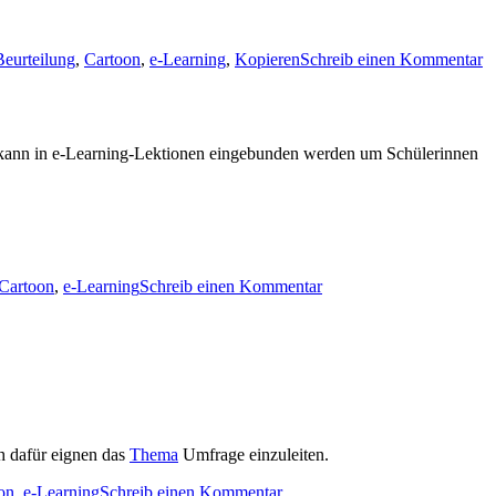
Beurteilung
,
Cartoon
,
e-Learning
,
Kopieren
Schreib einen Kommentar
on kann in e-Learning-Lektionen eingebunden werden um Schülerinnen
Cartoon
,
e-Learning
Schreib einen Kommentar
h dafür eignen das
Thema
Umfrage einzuleiten.
on
,
e-Learning
Schreib einen Kommentar