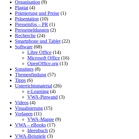
Organisation
(9)
Plagiat
(4)
Prämierung und Preise
(1)
Präsentation
(10)
Presseinfos – PR
(1)
Pressemeldungen
(2)
Recherche
(24)
Smartphone und Tablet
(22)
Software
(68)
Libre Office
(14)
Microsoft Office
(16)
OpenOffice.org
(13)
Sonstiges
(8)
Themenfindung
(57)
Tipps
(6)
Unterrichtsmaterial
(26)
e-Learning
(4)
VWA-Pinwand
(3)
Videos
(4)
Visualisierung
(15)
Vorlagen
(11)
VWA-Mappe
(9)
VWA – eBooks
(17)
Ideenbuch
(2)
VWA-Beispiele
(3)