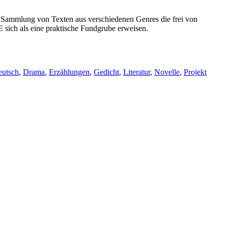
Sammlung von Texten aus verschiedenen Genres die frei von
E sich als eine praktische Fundgrube erweisen.
utsch
,
Drama
,
Erzählungen
,
Gedicht
,
Literatur
,
Novelle
,
Projekt