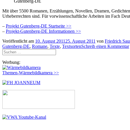
Gutenberg-DE
Mit über 5500 Romanen, Erzählungen, Novellen, Dramen, Gedichten 
Urheberrechten sind. Für vorwissenschaftliche Arbeiten im Fach Deuts
–
Projekt Gutenberg-DE Startseite >>
–
Projekt-Gutenberg-DE Informationen >>
Veröffentlicht am
10. August 2011
25. August 2011
von
Friedrich Sau
Gutenberg-DE
,
Romane
,
Texte
,
Textsorten
Schreib einen Kommentar
Suchen
nach:
Werbung:
Themen-Wärmebildkamera >>