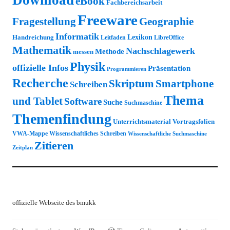
Download
eBook
Fachbereichsarbeit
Freeware
Fragestellung
Geographie
Informatik
Lexikon
Handreichung
Leitfaden
LibreOffice
Mathematik
Nachschlagewerk
Methode
messen
Physik
offizielle Infos
Präsentation
Programmieren
Recherche
Skriptum
Smartphone
Schreiben
Thema
und Tablet
Software
Suche
Suchmaschine
Themenfindung
Unterrichtsmaterial
Vortragsfolien
VWA-Mappe
Wissenschaftliches Schreiben
Wissenschaftliche Suchmaschine
Zitieren
Zeitplan
offizielle Webseite des bmukk