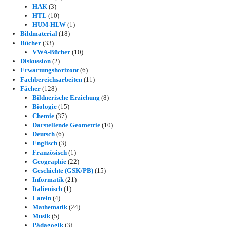
HAK
(3)
HTL
(10)
HUM-HLW
(1)
Bildmaterial
(18)
Bücher
(33)
VWA-Bücher
(10)
Diskussion
(2)
Erwartungshorizont
(6)
Fachbereichsarbeiten
(11)
Fächer
(128)
Bildnerische Erziehung
(8)
Biologie
(15)
Chemie
(37)
Darstellende Geometrie
(10)
Deutsch
(6)
Englisch
(3)
Französisch
(1)
Geographie
(22)
Geschichte (GSK/PB)
(15)
Informatik
(21)
Italienisch
(1)
Latein
(4)
Mathematik
(24)
Musik
(5)
Pädagogik
(3)