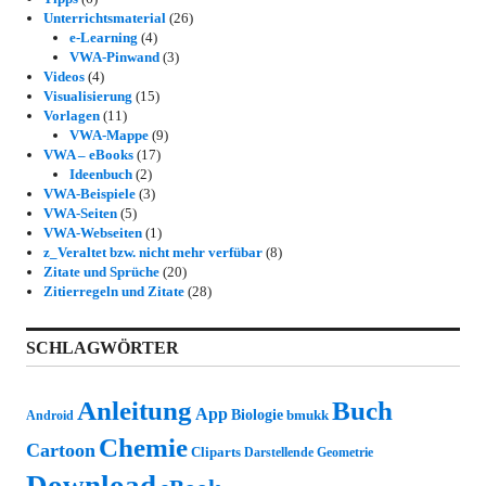
Unterrichtsmaterial
(26)
e-Learning
(4)
VWA-Pinwand
(3)
Videos
(4)
Visualisierung
(15)
Vorlagen
(11)
VWA-Mappe
(9)
VWA – eBooks
(17)
Ideenbuch
(2)
VWA-Beispiele
(3)
VWA-Seiten
(5)
VWA-Webseiten
(1)
z_Veraltet bzw. nicht mehr verfübar
(8)
Zitate und Sprüche
(20)
Zitierregeln und Zitate
(28)
SCHLAGWÖRTER
Anleitung
Buch
App
Biologie
bmukk
Android
Chemie
Cartoon
Cliparts
Darstellende Geometrie