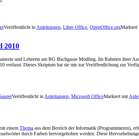
s!
er
Veröffentlicht in
Anleitungen
,
Libre Office
,
OpenOffice.org
Markiert
d 2010
ainerin und Lehrerin am BG Bachgasse Mödling. Im Rahmen ihrer Ausbi
 verfasst. Dieses Skriptum hat sie mir zur Veröffentlichung zur Verfüg
Saurer
Veröffentlicht in
Anleitungen
,
Microsoft Office
Markiert mit
Anle
 mit einem
Thema
aus dem Bereich der Informatik (Programmieren), erfo
selwörter durch Farben hervorgehoben werden. Diese Hervorhebungen h