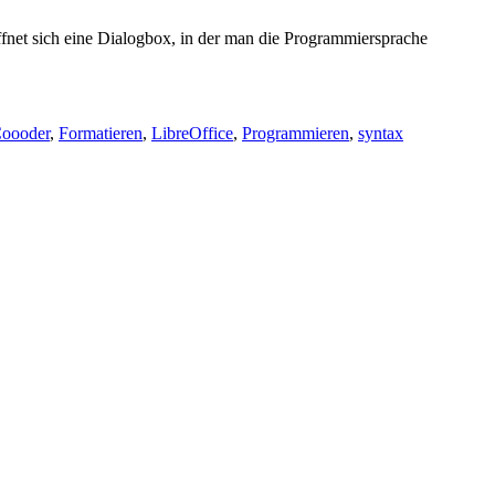
ffnet sich eine Dialogbox, in der man die Programmiersprache
oooder
,
Formatieren
,
LibreOffice
,
Programmieren
,
syntax