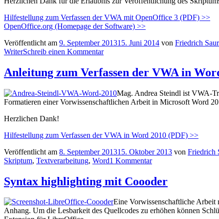
Herzlichen Dank für die Erlaubnis zur Veröffentlichung des Skriptum
Hilfestellung zum Verfassen der VWA mit OpenOffice 3 (PDF) >>
OpenOffice.org (Homepage der Software) >>
Veröffentlicht am
9. September 2013
15. Juni 2014
von
Friedrich Saur
Writer
Schreib einen Kommentar
Anleitung zum Verfassen der VWA in Wor
Mag. Andrea Steindl ist VWA-Tr
Formatieren einer Vorwissenschaftlichen Arbeit in Microsoft Word 2010
Herzlichen Dank!
Hilfestellung zum Verfassen der VWA in Word 2010 (PDF) >>
Veröffentlicht am
8. September 2013
15. Oktober 2013
von
Friedrich 
Skriptum
,
Textverarbeitung
,
Word
1 Kommentar
Syntax highlighting mit Coooder
Eine Vorwissenschaftliche Arbeit
Anhang. Um die Lesbarkeit des Quellcodes zu erhöhen können Schlüs