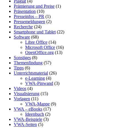
Plagiat
(4)
Prämierung und Preise
(1)
Präsentation
(10)
Presseinfos – PR
(1)
Pressemeldungen
(2)
Recherche
(24)
Smartphone und Tablet
(22)
Software
(68)
Libre Office
(14)
Microsoft Office
(16)
OpenOffice.org
(13)
Sonstiges
(8)
Themenfindung
(57)
Tipps
(6)
Unterrichtsmaterial
(26)
e-Learning
(4)
VWA-Pinwand
(3)
Videos
(4)
Visualisierung
(15)
Vorlagen
(11)
VWA-Mappe
(9)
VWA – eBooks
(17)
Ideenbuch
(2)
VWA-Beispiele
(3)
VWA-Seiten
(5)