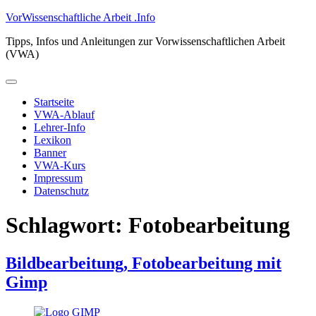
Zum
VorWissenschaftliche Arbeit .Info
Inhalt
Tipps, Infos und Anleitungen zur Vorwissenschaftlichen Arbeit
springen
(VWA)
Primäres
Menü
Startseite
VWA-Ablauf
Lehrer-Info
Lexikon
Banner
VWA-Kurs
Impressum
Datenschutz
Schlagwort:
Fotobearbeitung
Bildbearbeitung, Fotobearbeitung mit
Gimp