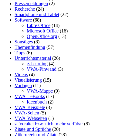
Pressemeldungen
(2)
Recherche
(24)
Smartphone und Tablet
(22)
Software
(68)
Libre Office
(14)
Microsoft Office
(16)
OpenOffice.org
(13)
Sonstiges
(8)
Themenfindung
(57)
Tipps
(6)
Unterrichtsmaterial
(26)
e-Learning
(4)
VWA-Pinwand
(3)
Videos
(4)
Visualisierung
(15)
Vorlagen
(11)
VWA-Mappe
(9)
VWA – eBooks
(17)
Ideenbuch
(2)
VWA-Beispiele
(3)
VWA-Seiten
(5)
VWA-Webseiten
(1)
z_Veraltet bzw. nicht mehr verfübar
(8)
Zitate und Sprüche
(20)
Zitierregeln und Zitate
(28)