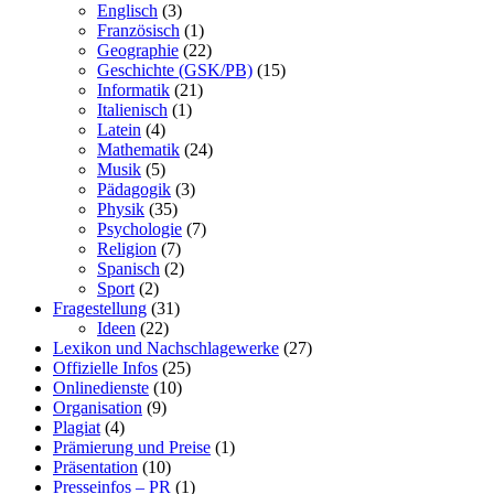
Englisch
(3)
Französisch
(1)
Geographie
(22)
Geschichte (GSK/PB)
(15)
Informatik
(21)
Italienisch
(1)
Latein
(4)
Mathematik
(24)
Musik
(5)
Pädagogik
(3)
Physik
(35)
Psychologie
(7)
Religion
(7)
Spanisch
(2)
Sport
(2)
Fragestellung
(31)
Ideen
(22)
Lexikon und Nachschlagewerke
(27)
Offizielle Infos
(25)
Onlinedienste
(10)
Organisation
(9)
Plagiat
(4)
Prämierung und Preise
(1)
Präsentation
(10)
Presseinfos – PR
(1)