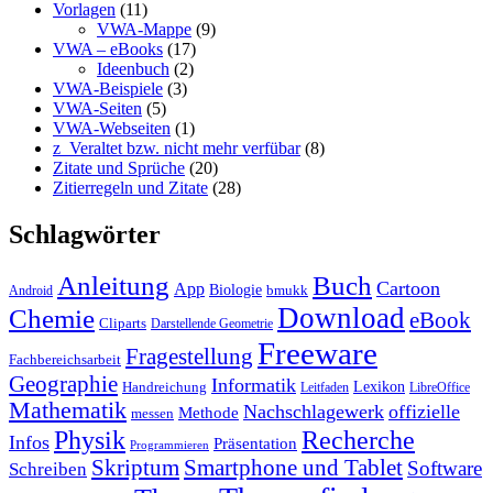
Vorlagen
(11)
VWA-Mappe
(9)
VWA – eBooks
(17)
Ideenbuch
(2)
VWA-Beispiele
(3)
VWA-Seiten
(5)
VWA-Webseiten
(1)
z_Veraltet bzw. nicht mehr verfübar
(8)
Zitate und Sprüche
(20)
Zitierregeln und Zitate
(28)
Schlagwörter
Anleitung
Buch
Cartoon
App
Biologie
bmukk
Android
Download
Chemie
eBook
Cliparts
Darstellende Geometrie
Freeware
Fragestellung
Fachbereichsarbeit
Geographie
Informatik
Lexikon
Handreichung
Leitfaden
LibreOffice
Mathematik
Nachschlagewerk
offizielle
Methode
messen
Physik
Recherche
Infos
Präsentation
Programmieren
Skriptum
Smartphone und Tablet
Software
Schreiben