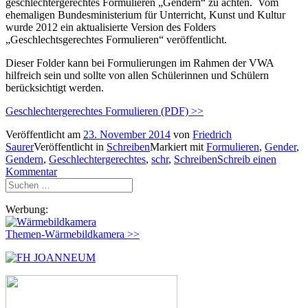
geschlechtergerechtes Formulieren „Gendern“ zu achten. Vom
ehemaligen Bundesministerium für Unterricht, Kunst und Kultur
wurde 2012 ein aktualisierte Version des Folders
„Geschlechtsgerechtes Formulieren“ veröffentlicht.
Dieser Folder kann bei Formulierungen im Rahmen der VWA
hilfreich sein und sollte von allen Schülerinnen und Schülern
berücksichtigt werden.
Geschlechtergerechtes Formulieren (PDF) >>
Veröffentlicht am
23. November 2014
von
Friedrich
Saurer
Veröffentlicht in
Schreiben
Markiert mit
Formulieren
,
Gender
,
Gendern
,
Geschlechtergerechtes
,
schr
,
Schreiben
Schreib einen
Kommentar
Suchen
nach:
Werbung:
Themen-Wärmebildkamera >>