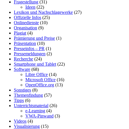
Fragestellung
(31)
Ideen
(22)
Lexikon und Nachschlagewerke
(27)
Offizielle Infos
(25)
Onlinedienste
(10)
Organisation
(9)
Plagiat
(4)
Prämierung und Preise
(1)
Präsentation
(10)
Presseinfos – PR
(1)
Pressemeldungen
(2)
Recherche
(24)
Smartphone und Tablet
(22)
Software
(68)
Libre Office
(14)
Microsoft Office
(16)
OpenOffice.org
(13)
Sonstiges
(8)
Themenfindung
(57)
Tipps
(6)
Unterrichtsmaterial
(26)
e-Learning
(4)
VWA-Pinwand
(3)
Videos
(4)
Visualisierung
(15)