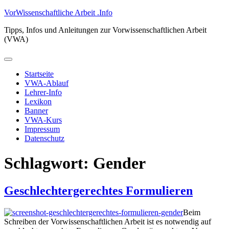
Zum
VorWissenschaftliche Arbeit .Info
Inhalt
Tipps, Infos und Anleitungen zur Vorwissenschaftlichen Arbeit
springen
(VWA)
Primäres
Menü
Startseite
VWA-Ablauf
Lehrer-Info
Lexikon
Banner
VWA-Kurs
Impressum
Datenschutz
Schlagwort:
Gender
Geschlechtergerechtes Formulieren
Beim
Schreiben der Vorwissenschaftlichen Arbeit ist es notwendig auf