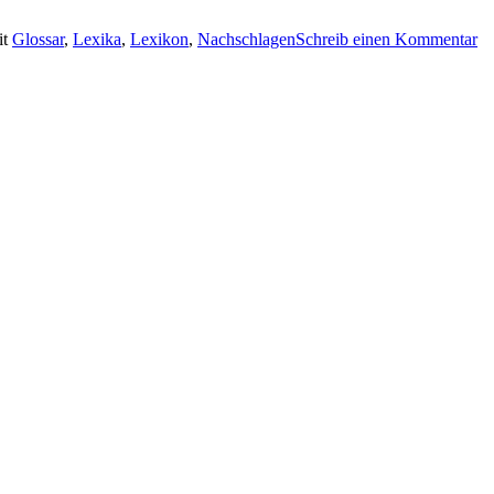
it
Glossar
,
Lexika
,
Lexikon
,
Nachschlagen
Schreib einen Kommentar