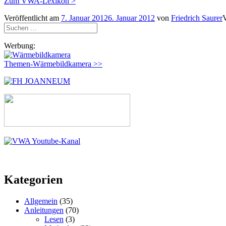
Zum VWA-Lexikon >
Veröffentlicht am
7. Januar 2012
6. Januar 2012
von
Friedrich Saurer
V
Suchen
nach:
Werbung:
Themen-Wärmebildkamera >>
Kategorien
Allgemein
(35)
Anleitungen
(70)
Lesen
(3)