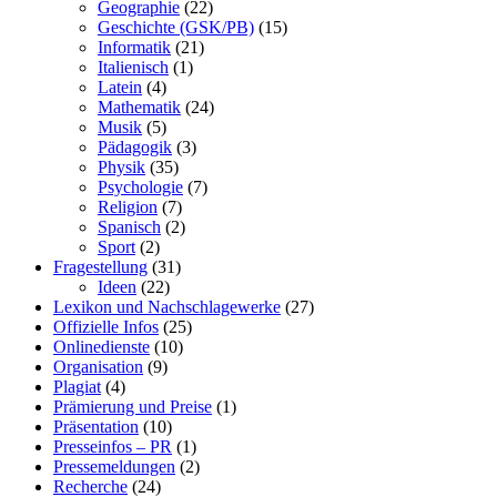
Geographie
(22)
Geschichte (GSK/PB)
(15)
Informatik
(21)
Italienisch
(1)
Latein
(4)
Mathematik
(24)
Musik
(5)
Pädagogik
(3)
Physik
(35)
Psychologie
(7)
Religion
(7)
Spanisch
(2)
Sport
(2)
Fragestellung
(31)
Ideen
(22)
Lexikon und Nachschlagewerke
(27)
Offizielle Infos
(25)
Onlinedienste
(10)
Organisation
(9)
Plagiat
(4)
Prämierung und Preise
(1)
Präsentation
(10)
Presseinfos – PR
(1)
Pressemeldungen
(2)
Recherche
(24)