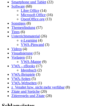
Smartphone und Tablet
(22)
Software
(68)
Libre Office
(14)
Microsoft Office
(16)
OpenOffice.org
(13)
Sonstiges
(8)
Themenfindung
(57)
Tipps
(6)
Unterrichtsmaterial
(26)
e-Learning
(4)
VWA-Pinwand
(3)
Videos
(4)
Visualisierung
(15)
Vorlagen
(11)
VWA-Mappe
(9)
VWA – eBooks
(17)
Ideenbuch
(2)
VWA-Beispiele
(3)
VWA-Seiten
(5)
VWA-Webseiten
(1)
z_Veraltet bzw. nicht mehr verfübar
(8)
Zitate und Sprüche
(20)
Zitierregeln und Zitate
(28)
Schlagwörter