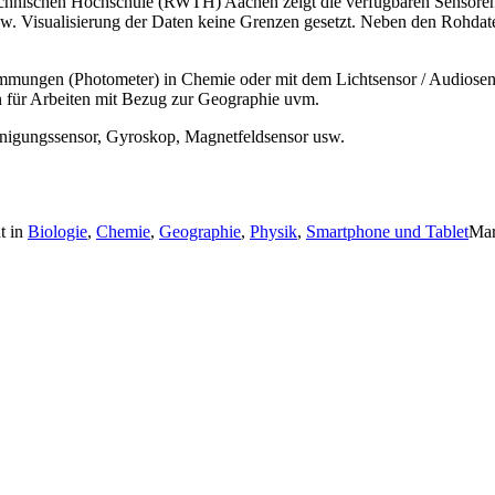
echnischen Hochschule (RWTH) Aachen zeigt die verfügbaren Sensoren 
w. Visualisierung der Daten keine Grenzen gesetzt. Neben den Rohdaten
immungen (Photometer) in Chemie oder mit dem Lichtsensor / Audiose
 für Arbeiten mit Bezug zur Geographie uvm.
unigungssensor, Gyroskop, Magnetfeldsensor usw.
ht in
Biologie
,
Chemie
,
Geographie
,
Physik
,
Smartphone und Tablet
Mar