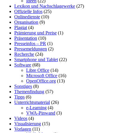
Ideen
(22)
Lexikon und Nachschlagewerke
(27)
Offizielle Infos
(25)
Onlinedienste
(10)
Organisation
(9)
Plagiat
(4)
Prämierung und Preise
(1)
Präsentation
(10)
Presseinfos – PR
(1)
Pressemeldungen
(2)
Recherche
(24)
Smartphone und Tablet
(22)
Software
(68)
Libre Office
(14)
Microsoft Office
(16)
OpenOffice.org
(13)
Sonstiges
(8)
Themenfindung
(57)
Tipps
(6)
Unterrichtsmaterial
(26)
e-Learning
(4)
VWA-Pinwand
(3)
Videos
(4)
Visualisierung
(15)
Vorlagen
(11)