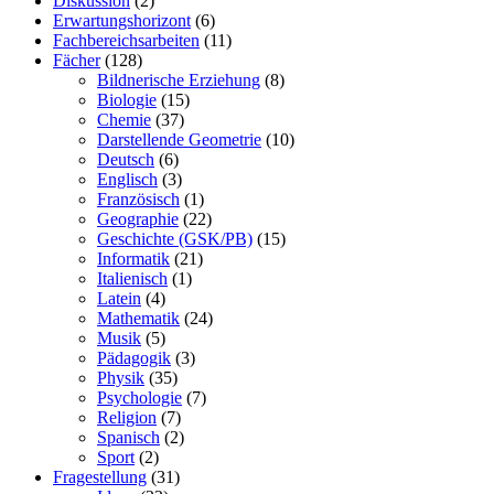
Diskussion
(2)
Erwartungshorizont
(6)
Fachbereichsarbeiten
(11)
Fächer
(128)
Bildnerische Erziehung
(8)
Biologie
(15)
Chemie
(37)
Darstellende Geometrie
(10)
Deutsch
(6)
Englisch
(3)
Französisch
(1)
Geographie
(22)
Geschichte (GSK/PB)
(15)
Informatik
(21)
Italienisch
(1)
Latein
(4)
Mathematik
(24)
Musik
(5)
Pädagogik
(3)
Physik
(35)
Psychologie
(7)
Religion
(7)
Spanisch
(2)
Sport
(2)
Fragestellung
(31)