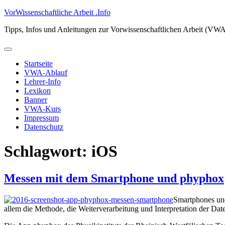
Zum
VorWissenschaftliche Arbeit .Info
Inhalt
Tipps, Infos und Anleitungen zur Vorwissenschaftlichen Arbeit (VW
springen
Primäres
Menü
Startseite
VWA-Ablauf
Lehrer-Info
Lexikon
Banner
VWA-Kurs
Impressum
Datenschutz
Schlagwort:
iOS
Messen mit dem Smartphone und phyphox
Smartphones und
allem die Methode, die Weiterverarbeitung und Interpretation der Da