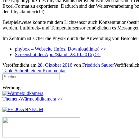
Die App phyphox des Physikinstituts der Rheinisch-Westfälischen T
Excel-Format zu exportieren. Dadurch sind der Weiterverarbeitung bz
den Physikunterricht).
Beispielsweise könnte mit dem Lichtsensor auch Konzentrationsbest
werden. Luftdruck- und Temperatursensor ermöglichen es Messungen
Im Zentrum ist sicher die Physik durch die Anwendung von Beschle
phybox – Webseite (Infos, Downloadlinks) >>
Screenshot der App (Stand: 28.10.2016) >>
Veröffentlicht am
28. Oktober 2016
von
Friedrich Saurer
Veröffentlic
Tablet
Schreib einen Kommentar
Suchen
nach:
Werbung:
Themen-Wärmebildkamera >>