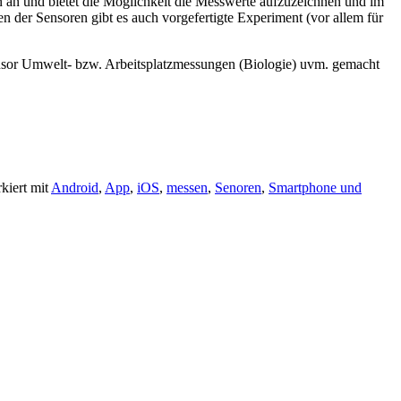
an und bietet die Möglichkeit die Messwerte aufzuzeichnen und im
 der Sensoren gibt es auch vorgefertigte Experiment (vor allem für
nsor Umwelt- bzw. Arbeitsplatzmessungen (Biologie) uvm. gemacht
kiert mit
Android
,
App
,
iOS
,
messen
,
Senoren
,
Smartphone und