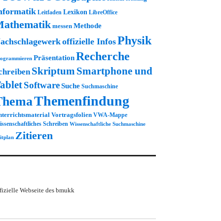
nformatik
Lexikon
Leitfaden
LibreOffice
athematik
Methode
messen
Physik
achschlagewerk
offizielle Infos
Recherche
Präsentation
ogrammieren
Skriptum
Smartphone und
chreiben
ablet
Software
Suche
Suchmaschine
Themenfindung
Thema
terrichtsmaterial
Vortragsfolien
VWA-Mappe
ssenschaftliches Schreiben
Wissenschaftliche Suchmaschine
Zitieren
itplan
fizielle Webseite des bmukk