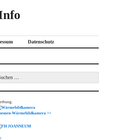
Info
essum
Datenschutz
uchen
ch:
erbung:
hemen-Wärmebildkamera >>