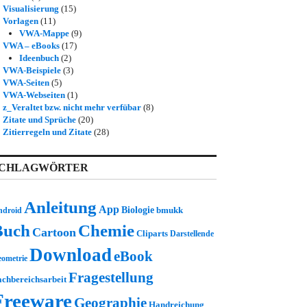
Visualisierung
(15)
Vorlagen
(11)
VWA-Mappe
(9)
VWA – eBooks
(17)
Ideenbuch
(2)
VWA-Beispiele
(3)
VWA-Seiten
(5)
VWA-Webseiten
(1)
z_Veraltet bzw. nicht mehr verfübar
(8)
Zitate und Sprüche
(20)
Zitierregeln und Zitate
(28)
CHLAGWÖRTER
Anleitung
App
Biologie
bmukk
ndroid
Buch
Chemie
Cartoon
Cliparts
Darstellende
Download
eBook
ometrie
Fragestellung
achbereichsarbeit
Freeware
Geographie
Handreichung