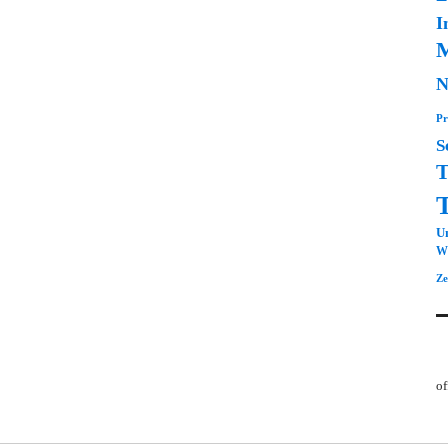
I
M
N
Pr
S
T
Un
Wi
Ze
of