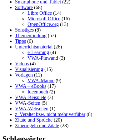
Smartphone und Tablet
(22)
Software
(68)
Libre Office
(14)
Microsoft Office
(16)
OpenOffice.org
(13)
Sonstiges
(8)
Themenfindung
(57)
Tipps
(6)
Unterrichtsmaterial
(26)
e-Learning
(4)
VWA-Pinwand
(3)
Videos
(4)
Visualisierung
(15)
Vorlagen
(11)
VWA-Mappe
(9)
VWA – eBooks
(17)
Ideenbuch
(2)
VWA-Beispiele
(3)
VWA-Seiten
(5)
VWA-Webseiten
(1)
z_Veraltet bzw. nicht mehr verfübar
(8)
Zitate und Sprüche
(20)
Zitierregeln und Zitate
(28)
Schlagwörter