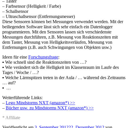
– Taster
– Farbsensor (Helligkeit / Farbe)
– Schallsensor
– Ultraschallsensor (Entfernungsmesser)
Diese Sensoren können bei Messungen verwendet werden. Mit der
beiliegenden Software lässt sich sehr einfach ein Datenlogger
programmieren. Mit den Sensoren lassen sich verschiedenste
Messungen durchführen, z.B. Messung von Reaktionszeiten mit
dem Taster, Messung von Helligkeitsverläufen, Messung von
Entfernungen (z.B. auch Schwingungen von Objekten usw.)
Ideen für eine
Forschungsfrage
:
▪ Wie schnell sind die Reaktionszeiten von …?
▪ Wie verändert sich die Helligkeit im Klassenraum im Laufe des
Tages / Woche / …?
▪ Welche Lärmspitzen treten in der Aula / … während des Zeitraums
… auf?
▪ …
Weiterführende Links:
–
Lego Mindstorms NXT (amazon*) >>
–
Bücher usw. zu Mindstorms NXT (amazon*) >>
* Affiliate
Veröffentlicht am
3. September 2012
22. Dezember 2012
von