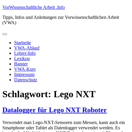
Zum
VorWissenschaftliche Arbeit .Info
Inhalt
Tipps, Infos und Anleitungen zur Vorwissenschaftlichen Arbeit
springen
(VWA)
Primäres
Menü
Startseite
VWA-Ablauf
Lehrer-Info
Lexikon
Banner
VWA-Kurs
Impressum
Datenschutz
Schlagwort:
Lego NXT
Datalogger für Lego NXT Roboter
Verwendet man Lego-NXT-Sensoren zum Messen, kann auch ein
Smartphone oder Tablet als Datenlogger verwendet werden. Es