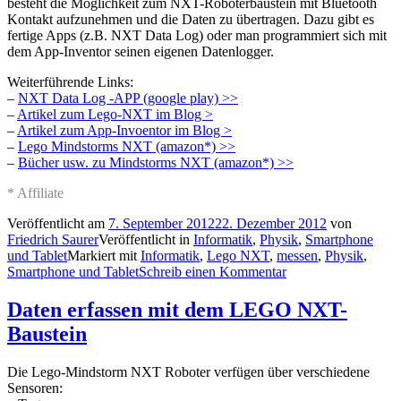
besteht die Möglichkeit zum NXT-Roboterbaustein mit Bluetooth
Kontakt aufzunehmen und die Daten zu übertragen. Dazu gibt es
fertige Apps (z.B. NXT Data Log) oder man programmiert sich mit
dem App-Inventor seinen eigenen Datenlogger.
Weiterführende Links:
–
NXT Data Log -APP (google play) >>
–
Artikel zum Lego-NXT im Blog >
–
Artikel zum App-Invoentor im Blog >
–
Lego Mindstorms NXT (amazon*) >>
–
Bücher usw. zu Mindstorms NXT (amazon*) >>
* Affiliate
Veröffentlicht am
7. September 2012
22. Dezember 2012
von
Friedrich Saurer
Veröffentlicht in
Informatik
,
Physik
,
Smartphone
und Tablet
Markiert mit
Informatik
,
Lego NXT
,
messen
,
Physik
,
Smartphone und Tablet
Schreib einen Kommentar
Daten erfassen mit dem LEGO NXT-
Baustein
Die Lego-Mindstorm NXT Roboter verfügen über verschiedene
Sensoren: