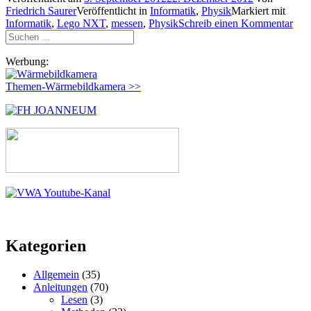
Friedrich Saurer
Veröffentlicht in
Informatik
,
Physik
Markiert mit
Informatik
,
Lego NXT
,
messen
,
Physik
Schreib einen Kommentar
Suchen
nach:
Werbung:
Themen-Wärmebildkamera >>
Kategorien
Allgemein
(35)
Anleitungen
(70)
Lesen
(3)