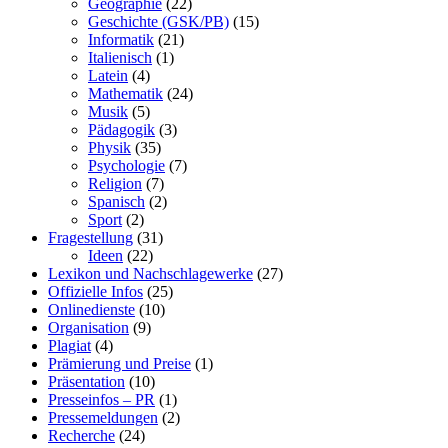
Geographie
(22)
Geschichte (GSK/PB)
(15)
Informatik
(21)
Italienisch
(1)
Latein
(4)
Mathematik
(24)
Musik
(5)
Pädagogik
(3)
Physik
(35)
Psychologie
(7)
Religion
(7)
Spanisch
(2)
Sport
(2)
Fragestellung
(31)
Ideen
(22)
Lexikon und Nachschlagewerke
(27)
Offizielle Infos
(25)
Onlinedienste
(10)
Organisation
(9)
Plagiat
(4)
Prämierung und Preise
(1)
Präsentation
(10)
Presseinfos – PR
(1)
Pressemeldungen
(2)
Recherche
(24)