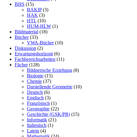
BHS
(15)
BAKIP
(3)
HAK
(3)
HTL
(10)
HUM-HLW
(1)
Bildmaterial
(18)
Bücher
(33)
VWA-Bücher
(10)
Diskussion
(2)
Erwartungshorizont
(6)
Fachbereichsarbeiten
(11)
Fächer
(128)
Bildnerische Erziehung
(8)
Biologie
(15)
Chemie
(37)
Darstellende Geometrie
(10)
Deutsch
(6)
Englisch
(3)
Französisch
(1)
Geographie
(22)
Geschichte (GSK/PB)
(15)
Informatik
(21)
Italienisch
(1)
Latein
(4)
Mathematik
(24)