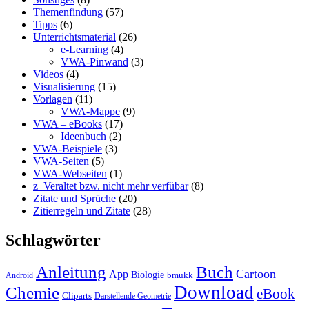
Themenfindung
(57)
Tipps
(6)
Unterrichtsmaterial
(26)
e-Learning
(4)
VWA-Pinwand
(3)
Videos
(4)
Visualisierung
(15)
Vorlagen
(11)
VWA-Mappe
(9)
VWA – eBooks
(17)
Ideenbuch
(2)
VWA-Beispiele
(3)
VWA-Seiten
(5)
VWA-Webseiten
(1)
z_Veraltet bzw. nicht mehr verfübar
(8)
Zitate und Sprüche
(20)
Zitierregeln und Zitate
(28)
Schlagwörter
Anleitung
Buch
Cartoon
App
Biologie
bmukk
Android
Download
Chemie
eBook
Cliparts
Darstellende Geometrie