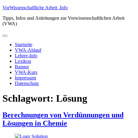
Zum
VorWissenschaftliche Arbeit .Info
Inhalt
Tipps, Infos und Anleitungen zur Vorwissenschaftlichen Arbeit
springen
(VWA)
Primäres
Menü
Startseite
VWA-Ablauf
Lehrer-Info
Lexikon
Banner
VWA-Kurs
Impressum
Datenschutz
Schlagwort:
Lösung
Berechnungen von Verdünnungen und
Lösungen in Chemie