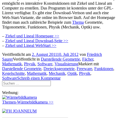
ermöglicht es interaktive Konstruktionen mit Zirkel und Lineal am
Computer zu erstellen. Das Programm ist kostenlos unter der GPL-
Lizenz verfügbar. Es gibt eine Download-Verison und auch eine
Web-Start-Variante, die online im Browser läuft. Auf der Homepage
findet man auch zahlreiche Beispiele zum
Thema
Geometrie,
Trigonometrie, Funktionen, Physik (Mechanik, Optik) usw.
–
Zirkel und Lineal Homepage >>
–
Zirkel und Lineal Download-Seite >>
–
Zirkel und Lineal WebStart >>
Veröffentlicht am
2. August 2011
10. Juli 2012
von
Friedrich
Saurer
Veröffentlicht in
Darstellende Geometrie
,
Fächer
,
Mathematik
,
Physik
,
Software
,
Visualisierung
Markiert mit
Darstellende Geometrie
,
Dreiecksgeometrie
,
Freeware
,
Funktionen
,
Kegelschnitte
,
Mathematik
,
Mechanik
,
Optik
,
Physik
,
Software
Schreib einen Kommentar
Suchen
nach:
Werbung:
Themen-Wärmebildkamera >>