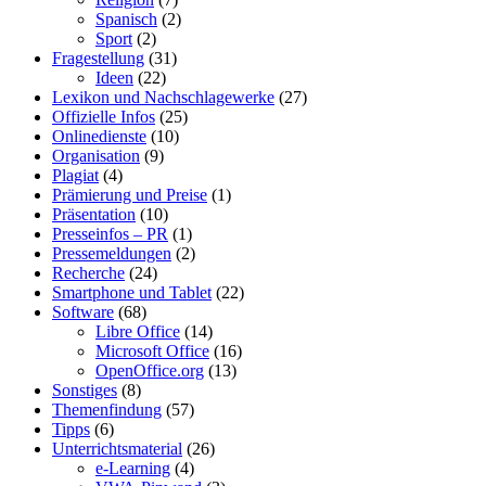
Spanisch
(2)
Sport
(2)
Fragestellung
(31)
Ideen
(22)
Lexikon und Nachschlagewerke
(27)
Offizielle Infos
(25)
Onlinedienste
(10)
Organisation
(9)
Plagiat
(4)
Prämierung und Preise
(1)
Präsentation
(10)
Presseinfos – PR
(1)
Pressemeldungen
(2)
Recherche
(24)
Smartphone und Tablet
(22)
Software
(68)
Libre Office
(14)
Microsoft Office
(16)
OpenOffice.org
(13)
Sonstiges
(8)
Themenfindung
(57)
Tipps
(6)
Unterrichtsmaterial
(26)
e-Learning
(4)