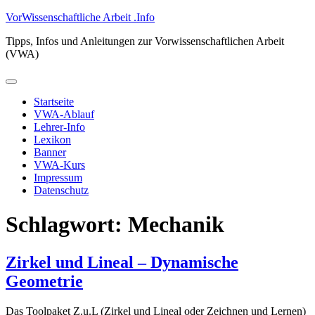
Zum
VorWissenschaftliche Arbeit .Info
Inhalt
Tipps, Infos und Anleitungen zur Vorwissenschaftlichen Arbeit
springen
(VWA)
Primäres
Menü
Startseite
VWA-Ablauf
Lehrer-Info
Lexikon
Banner
VWA-Kurs
Impressum
Datenschutz
Schlagwort:
Mechanik
Zirkel und Lineal – Dynamische
Geometrie
Das Toolpaket Z.u.L (Zirkel und Lineal oder Zeichnen und Lernen)