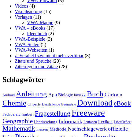
VWA-Pinwand
(3)
Videos
(4)
Visualisierung
(15)
Vorlagen
(11)
VWA-Mappe
(9)
VWA – eBooks
(17)
Ideenbuch
(2)
VWA-Beispiele
(3)
VWA-Seiten
(5)
VWA-Webseiten
(1)
z_Veraltet bzw. nicht mehr verfübar
(8)
Zitate und Sprüche
(20)
Zitierregeln und Zitate
(28)
Schlagwörter
Anleitung
Buch
Cartoon
App
Biologie
bmukk
Android
Download
Chemie
eBook
Cliparts
Darstellende Geometrie
Freeware
Fragestellung
Fachbereichsarbeit
Geographie
Informatik
Lexikon
Handreichung
Leitfaden
LibreOffice
Mathematik
Nachschlagewerk
offizielle
Methode
messen
Physik
Recherche