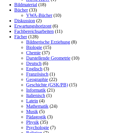
Bildmaterial
(18)
Bücher
(33)
VWA-Bücher
(10)
Diskussion
(2)
Erwartungshorizont
(6)
Fachbereichsarbeiten
(11)
Fächer
(128)
Bildnerische Erziehung
(8)
Biologie
(15)
Chemie
(37)
Darstellende Geometrie
(10)
Deutsch
(6)
Englisch
(3)
Französisch
(1)
Geographie
(22)
Geschichte (GSK/PB)
(15)
Informatik
(21)
Italienisch
(1)
Latein
(4)
Mathematik
(24)
Musik
(5)
Pädagogik
(3)
Physik
(35)
Psychologie
(7)
Religion
(7)