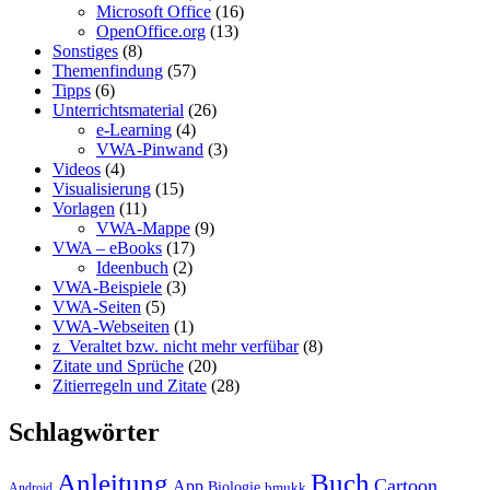
Microsoft Office
(16)
OpenOffice.org
(13)
Sonstiges
(8)
Themenfindung
(57)
Tipps
(6)
Unterrichtsmaterial
(26)
e-Learning
(4)
VWA-Pinwand
(3)
Videos
(4)
Visualisierung
(15)
Vorlagen
(11)
VWA-Mappe
(9)
VWA – eBooks
(17)
Ideenbuch
(2)
VWA-Beispiele
(3)
VWA-Seiten
(5)
VWA-Webseiten
(1)
z_Veraltet bzw. nicht mehr verfübar
(8)
Zitate und Sprüche
(20)
Zitierregeln und Zitate
(28)
Schlagwörter
Anleitung
Buch
Cartoon
App
Biologie
bmukk
Android