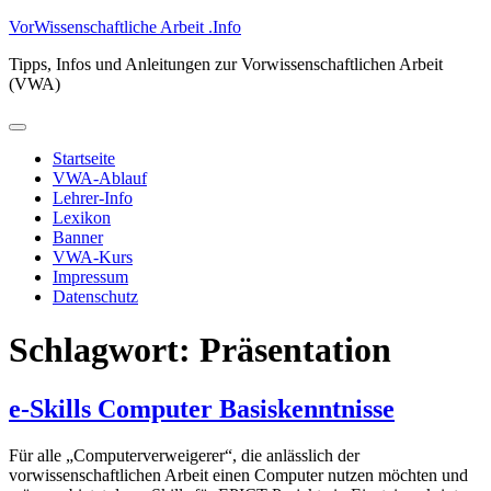
Zum
VorWissenschaftliche Arbeit .Info
Inhalt
Tipps, Infos und Anleitungen zur Vorwissenschaftlichen Arbeit
springen
(VWA)
Primäres
Menü
Startseite
VWA-Ablauf
Lehrer-Info
Lexikon
Banner
VWA-Kurs
Impressum
Datenschutz
Schlagwort:
Präsentation
e-Skills Computer Basiskenntnisse
Für alle „Computerverweigerer“, die anlässlich der
vorwissenschaftlichen Arbeit einen Computer nutzen möchten und