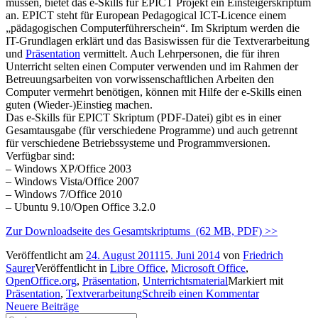
müssen, bietet das e-Skills für EPICT Projekt ein Einsteigerskriptum
an. EPICT steht für European Pedagogical ICT-Licence einem
„pädagogischen Computerführerschein“. Im Skriptum werden die
IT-Grundlagen erklärt und das Basiswissen für die Textverarbeitung
und
Präsentation
vermittelt. Auch Lehrpersonen, die für ihren
Unterricht selten einen Computer verwenden und im Rahmen der
Betreuungsarbeiten von vorwissenschaftlichen Arbeiten den
Computer vermehrt benötigen, können mit Hilfe der e-Skills einen
guten (Wieder-)Einstieg machen.
Das e-Skills für EPICT Skriptum (PDF-Datei) gibt es in einer
Gesamtausgabe (für verschiedene Programme) und auch getrennt
für verschiedene Betriebssysteme und Programmversionen.
Verfügbar sind:
– Windows XP/Office 2003
– Windows Vista/Office 2007
– Windows 7/Office 2010
– Ubuntu 9.10/Open Office 3.2.0
Zur Downloadseite des Gesamtskriptums (62 MB, PDF) >>
Veröffentlicht am
24. August 2011
15. Juni 2014
von
Friedrich
Saurer
Veröffentlicht in
Libre Office
,
Microsoft Office
,
OpenOffice.org
,
Präsentation
,
Unterrichtsmaterial
Markiert mit
Präsentation
,
Textverarbeitung
Schreib einen Kommentar
Beitragsnavigation
Neuere Beiträge