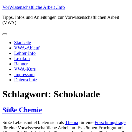
Zum
VorWissenschaftliche Arbeit .Info
Inhalt
Tipps, Infos und Anleitungen zur Vorwissenschaftlichen Arbeit
springen
(VWA)
Primäres
Menü
Startseite
VWA-Ablauf
Lehrer-Info
Lexikon
Banner
VWA-Kurs
Impressum
Datenschutz
Schlagwort:
Schokolade
Süße Chemie
Süße Lebensmittel bieten sich als
Thema
für eine
Forschungsfrage
für eine Vorwissenschaftliche Arbeit an. Es können Fruchtgummi