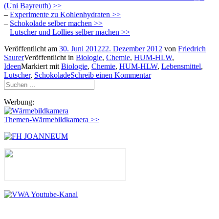
(Uni Bayreuth) >>
–
Experimente zu Kohlenhydraten >>
–
Schokolade selber machen >>
–
Lutscher und Lollies selber machen >>
Veröffentlicht am
30. Juni 2012
22. Dezember 2012
von
Friedrich
Saurer
Veröffentlicht in
Biologie
,
Chemie
,
HUM-HLW
,
Ideen
Markiert mit
Biologie
,
Chemie
,
HUM-HLW
,
Lebensmittel
,
Lutscher
,
Schokolade
Schreib einen Kommentar
Suchen
nach:
Werbung:
Themen-Wärmebildkamera >>