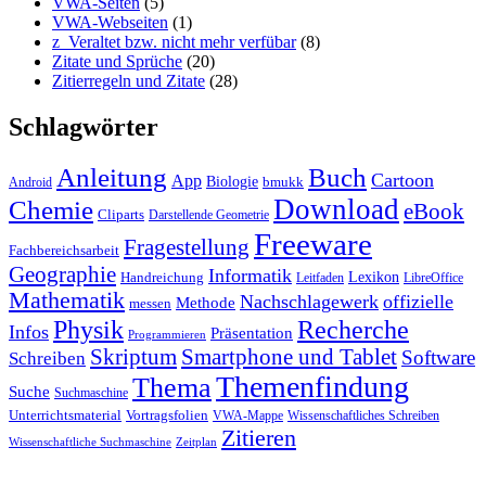
VWA-Seiten
(5)
VWA-Webseiten
(1)
z_Veraltet bzw. nicht mehr verfübar
(8)
Zitate und Sprüche
(20)
Zitierregeln und Zitate
(28)
Schlagwörter
Anleitung
Buch
Cartoon
App
Biologie
bmukk
Android
Download
Chemie
eBook
Cliparts
Darstellende Geometrie
Freeware
Fragestellung
Fachbereichsarbeit
Geographie
Informatik
Lexikon
Handreichung
Leitfaden
LibreOffice
Mathematik
Nachschlagewerk
offizielle
Methode
messen
Physik
Recherche
Infos
Präsentation
Programmieren
Skriptum
Smartphone und Tablet
Software
Schreiben
Themenfindung
Thema
Suche
Suchmaschine
Unterrichtsmaterial
Vortragsfolien
VWA-Mappe
Wissenschaftliches Schreiben
Zitieren
Wissenschaftliche Suchmaschine
Zeitplan