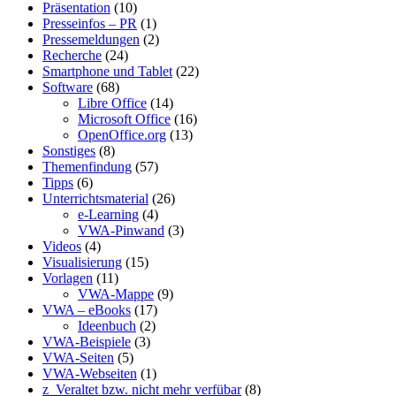
Präsentation
(10)
Presseinfos – PR
(1)
Pressemeldungen
(2)
Recherche
(24)
Smartphone und Tablet
(22)
Software
(68)
Libre Office
(14)
Microsoft Office
(16)
OpenOffice.org
(13)
Sonstiges
(8)
Themenfindung
(57)
Tipps
(6)
Unterrichtsmaterial
(26)
e-Learning
(4)
VWA-Pinwand
(3)
Videos
(4)
Visualisierung
(15)
Vorlagen
(11)
VWA-Mappe
(9)
VWA – eBooks
(17)
Ideenbuch
(2)
VWA-Beispiele
(3)
VWA-Seiten
(5)
VWA-Webseiten
(1)
z_Veraltet bzw. nicht mehr verfübar
(8)