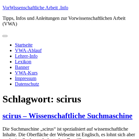
Zum
VorWissenschaftliche Arbeit .Info
Inhalt
Tipps, Infos und Anleitungen zur Vorwissenschaftlichen Arbeit
springen
(VWA)
Primäres
Menü
Startseite
VWA-Ablauf
Lehrer-Info
Lexikon
Banner
VWA-Kurs
Impressum
Datenschutz
Schlagwort:
scirus
scirus – Wissenschaftliche Suchmaschine
Die Suchmaschine „scirus“ ist spezialisiert auf wissenschaftliche
Inhalte. Die Oberfläche der Webseite ist Englisch, es lohnt sich aber