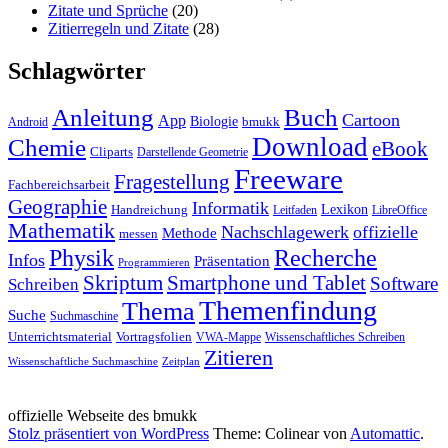
Zitate und Sprüche
(20)
Zitierregeln und Zitate
(28)
Schlagwörter
Anleitung
Buch
Cartoon
App
Biologie
bmukk
Android
Download
Chemie
eBook
Cliparts
Darstellende Geometrie
Freeware
Fragestellung
Fachbereichsarbeit
Geographie
Informatik
Lexikon
Handreichung
Leitfaden
LibreOffice
Mathematik
Nachschlagewerk
offizielle
Methode
messen
Physik
Recherche
Infos
Präsentation
Programmieren
Skriptum
Smartphone und Tablet
Software
Schreiben
Themenfindung
Thema
Suche
Suchmaschine
Unterrichtsmaterial
Vortragsfolien
VWA-Mappe
Wissenschaftliches Schreiben
Zitieren
Wissenschaftliche Suchmaschine
Zeitplan
offizielle Webseite des bmukk
Stolz präsentiert von WordPress
Theme: Colinear von
Automattic
.