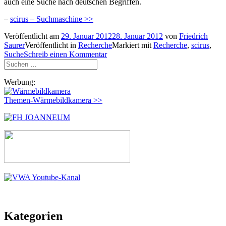
auch eine Suche nach deutschen Begriffen.
–
scirus – Suchmaschine >>
Veröffentlicht am
29. Januar 2012
28. Januar 2012
von
Friedrich
Saurer
Veröffentlicht in
Recherche
Markiert mit
Recherche
,
scirus
,
Suche
Schreib einen Kommentar
Suchen
nach:
Werbung:
Themen-Wärmebildkamera >>
Kategorien