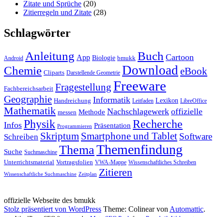
Zitate und Sprüche
(20)
Zitierregeln und Zitate
(28)
Schlagwörter
Anleitung
Buch
Cartoon
App
Biologie
bmukk
Android
Download
Chemie
eBook
Cliparts
Darstellende Geometrie
Freeware
Fragestellung
Fachbereichsarbeit
Geographie
Informatik
Lexikon
Handreichung
Leitfaden
LibreOffice
Mathematik
Nachschlagewerk
offizielle
Methode
messen
Physik
Recherche
Infos
Präsentation
Programmieren
Skriptum
Smartphone und Tablet
Software
Schreiben
Themenfindung
Thema
Suche
Suchmaschine
Unterrichtsmaterial
Vortragsfolien
VWA-Mappe
Wissenschaftliches Schreiben
Zitieren
Wissenschaftliche Suchmaschine
Zeitplan
offizielle Webseite des bmukk
Stolz präsentiert von WordPress
Theme: Colinear von
Automattic
.