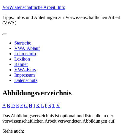
Zum
VorWissenschaftliche Arbeit .Info
Inhalt
Tipps, Infos und Anleitungen zur Vorwissenschaftlichen Arbeit
springen
(VWA)
Primäres
Menü
Startseite
VWA-Ablauf
Lehrer-Info
Lexikon
Banner
VWA-Kurs
Impressum
Datenschutz
Abbildungsverzeichnis
A
B
D
E
F
G
H
I
K
L
P
S
T
V
Das Abbildungsverzeichnis ist optional und listet alle in der
vorwissenschaftlichen Arbeit verwendeten Abbildungen auf.
Siehe auch: