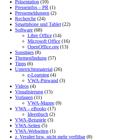
Präsentation
(10)
Presseinfos – PR
(1)
Pressemeldungen
(2)
Recherche
(24)
Smartphone und Tablet
(22)
Software
(68)
Libre Office
(14)
Microsoft Office
(16)
OpenOffice.org
(13)
Sonstiges
(8)
Themenfindung
(57)
Tipps
(6)
Unterrichtsmaterial
(26)
e-Learning
(4)
VWA-Pinwand
(3)
Videos
(4)
Visualisierung
(15)
Vorlagen
(11)
VWA-Mappe
(9)
VWA – eBooks
(17)
Ideenbuch
(2)
VWA-Beispiele
(3)
VWA-Seiten
(5)
VWA-Webseiten
(1)
z_Veraltet bzw. nicht mehr verfübar
(8)