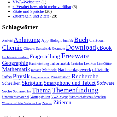
VWA-Webseiten
(1)
z_Veraltet bzw. nicht mehr verfübar
(8)
Zitate und Sprüche
(20)
Zitierregeln und Zitate
(28)
Schlagwörter
Anleitung
Buch
Cartoon
App
Biologie
bmukk
Android
Download
Chemie
eBook
Cliparts
Darstellende Geometrie
Freeware
Fragestellung
Fachbereichsarbeit
Geographie
Informatik
Lexikon
Handreichung
Leitfaden
LibreOffice
Mathematik
Nachschlagewerk
offizielle
Methode
messen
Physik
Recherche
Infos
Präsentation
Programmieren
Skriptum
Smartphone und Tablet
Software
Schreiben
Themenfindung
Thema
Suche
Suchmaschine
Unterrichtsmaterial
Vortragsfolien
VWA-Mappe
Wissenschaftliches Schreiben
Zitieren
Wissenschaftliche Suchmaschine
Zeitplan