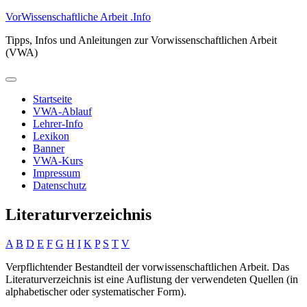
Zum
VorWissenschaftliche Arbeit .Info
Inhalt
Tipps, Infos und Anleitungen zur Vorwissenschaftlichen Arbeit
springen
(VWA)
Primäres
Menü
Startseite
VWA-Ablauf
Lehrer-Info
Lexikon
Banner
VWA-Kurs
Impressum
Datenschutz
Literaturverzeichnis
A
B
D
E
F
G
H
I
K
P
S
T
V
Verpflichtender Bestandteil der vorwissenschaftlichen Arbeit. Das
Literaturverzeichnis ist eine Auflistung der verwendeten Quellen (in
alphabetischer oder systematischer Form).