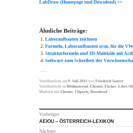
LabDraw (Homepage und Download) >>
Ähnliche Beiträge:
Laboraufbauten zeichnen
Formeln, Laboraufbauten uvm. für die V
Strukturformeln und 3D-Moleküle mit Ac
Software zum Schreiben der Vorwissenschaf
Veröffentlicht am
9. Juli 2011
von
Friedrich Saurer
Veröffentlicht in
Bildmaterial
,
Chemie
,
Fächer
,
Libre Of
Markiert mit
Chemie
,
Cliparts
,
Download
Beitragsnavigation
Vorheriger
Vorheriger
AEIOU – ÖSTERREICH-LEXIKON
Beitrag:
Nächster