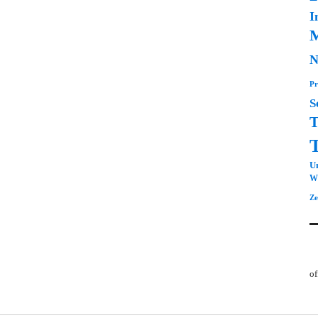
I
M
N
Pr
S
T
Un
Wi
Ze
of