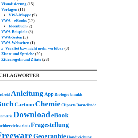
Visualisierung
(15)
Vorlagen
(11)
VWA-Mappe
(9)
VWA – eBooks
(17)
Ideenbuch
(2)
VWA-Beispiele
(3)
VWA-Seiten
(5)
VWA-Webseiten
(1)
z_Veraltet bzw. nicht mehr verfübar
(8)
Zitate und Sprüche
(20)
Zitierregeln und Zitate
(28)
CHLAGWÖRTER
Anleitung
App
Biologie
bmukk
ndroid
Buch
Chemie
Cartoon
Cliparts
Darstellende
Download
eBook
ometrie
Fragestellung
achbereichsarbeit
Freeware
Geographie
Handreichung