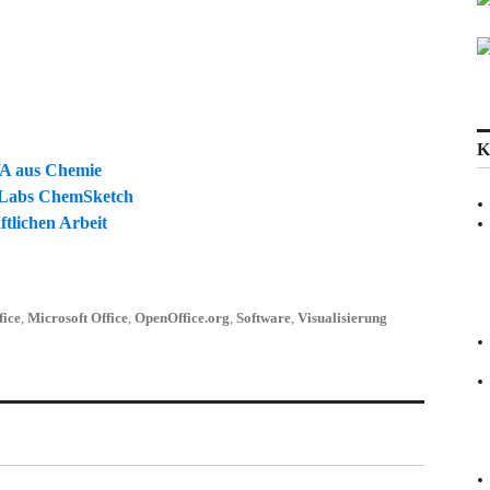
K
WA aus Chemie
dLabs ChemSketch
tlichen Arbeit
fice
,
Microsoft Office
,
OpenOffice.org
,
Software
,
Visualisierung