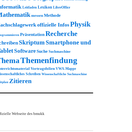
nformatik
Lexikon
Leitfaden
LibreOffice
athematik
Methode
messen
Physik
achschlagewerk
offizielle Infos
Recherche
Präsentation
ogrammieren
Skriptum
Smartphone und
chreiben
ablet
Software
Suche
Suchmaschine
Themenfindung
Thema
terrichtsmaterial
Vortragsfolien
VWA-Mappe
ssenschaftliches Schreiben
Wissenschaftliche Suchmaschine
Zitieren
itplan
fizielle Webseite des bmukk