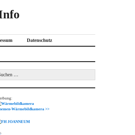
Info
essum
Datenschutz
uchen
ch:
erbung:
hemen-Wärmebildkamera >>