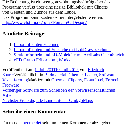
Die Bedienung ist ein wenig gewöhnungsbedürftig aber das
Programm verfügt über eine riesige Bibliothek mit Cliparts
von Geräten und Zubhör aus dem Labor.
Das Programm kann kostenlos heruntergeladen werden:
http://www.ch.tum.de/oc1/EFontain/C-Design/
Ähnliche Beiträge:
Laboraufbauten zeichnen
Laboraufbauten und Versuche mit LabDraw zeichnen
Strukturformeln und 3D-Moleküle mit AcdLabs ChemSketch
yED Graph Editor von yWorks
Veröffentlicht am
1. Juli 2011
10. Juli 2012
von
Friedrich
Saurer
Veröffentlicht in
Bildmaterial
,
Chemie
,
Fächer
,
Software
,
Visualisierung
Markiert mit
Chemie
,
Cliparts
,
Download
,
Formeln
,
Freeware
Beitragsnavigation
Vorheriger
Vorheriger
Software zum Schreiben der Vorwissenschaftlichen
Beitrag:
Arbeit
Nächster
Nächster
Freie digitale Landkarten – GinkgoMaps
Beitrag:
Schreibe einen Kommentar
Du musst
angemeldet
sein, um einen Kommentar abzugeben.