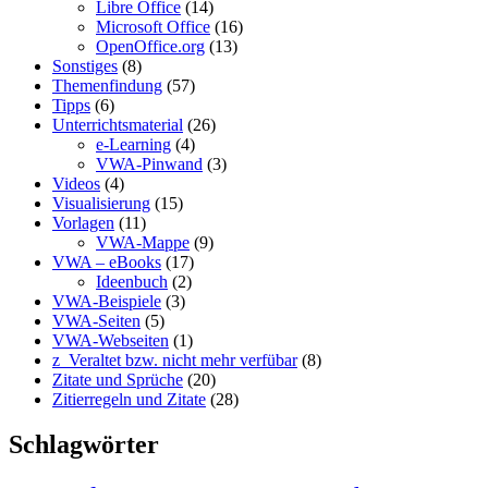
Libre Office
(14)
Microsoft Office
(16)
OpenOffice.org
(13)
Sonstiges
(8)
Themenfindung
(57)
Tipps
(6)
Unterrichtsmaterial
(26)
e-Learning
(4)
VWA-Pinwand
(3)
Videos
(4)
Visualisierung
(15)
Vorlagen
(11)
VWA-Mappe
(9)
VWA – eBooks
(17)
Ideenbuch
(2)
VWA-Beispiele
(3)
VWA-Seiten
(5)
VWA-Webseiten
(1)
z_Veraltet bzw. nicht mehr verfübar
(8)
Zitate und Sprüche
(20)
Zitierregeln und Zitate
(28)
Schlagwörter