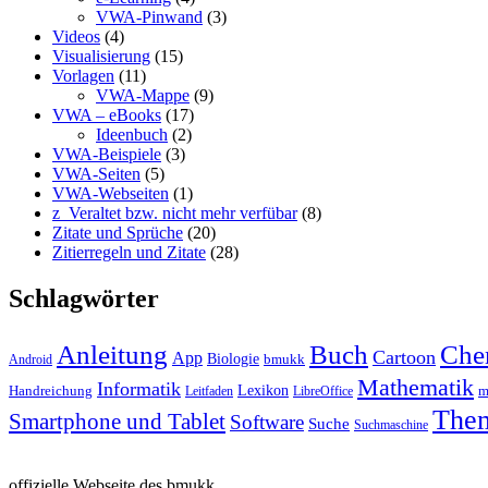
VWA-Pinwand
(3)
Videos
(4)
Visualisierung
(15)
Vorlagen
(11)
VWA-Mappe
(9)
VWA – eBooks
(17)
Ideenbuch
(2)
VWA-Beispiele
(3)
VWA-Seiten
(5)
VWA-Webseiten
(1)
z_Veraltet bzw. nicht mehr verfübar
(8)
Zitate und Sprüche
(20)
Zitierregeln und Zitate
(28)
Schlagwörter
Anleitung
Buch
Che
Cartoon
App
Biologie
bmukk
Android
Mathematik
Informatik
Lexikon
Handreichung
m
Leitfaden
LibreOffice
The
Smartphone und Tablet
Software
Suche
Suchmaschine
offizielle Webseite des bmukk