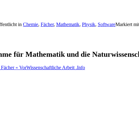
fentlicht in
Chemie
,
Fächer
,
Mathematik
,
Physik
,
Software
Markiert mi
mme für Mathematik und die Naturwissensc
Fächer « VorWissenschaftliche Arbeit .Info