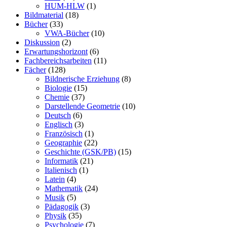
HUM-HLW
(1)
Bildmaterial
(18)
Bücher
(33)
VWA-Bücher
(10)
Diskussion
(2)
Erwartungshorizont
(6)
Fachbereichsarbeiten
(11)
Fächer
(128)
Bildnerische Erziehung
(8)
Biologie
(15)
Chemie
(37)
Darstellende Geometrie
(10)
Deutsch
(6)
Englisch
(3)
Französisch
(1)
Geographie
(22)
Geschichte (GSK/PB)
(15)
Informatik
(21)
Italienisch
(1)
Latein
(4)
Mathematik
(24)
Musik
(5)
Pädagogik
(3)
Physik
(35)
Psychologie
(7)