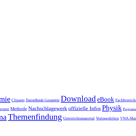
Download
mie
eBook
Cliparts
Fachbereichs
Darstellende Geometrie
Physik
Nachschlagewerk
offizielle Infos
Methode
essen
Program
Themenfindung
ma
Unterrichtsmaterial
Vortragsfolien
VWA-Map