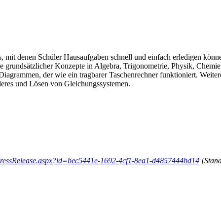
s, mit denen Schüler Hausaufgaben schnell und einfach erledigen könn
se grundsätzlicher Konzepte in Algebra, Trigonometrie, Physik, Chemi
n Diagrammen, der wie ein tragbarer Taschenrechner funktioniert. Wei
deres und Lösen von Gleichungssystemen.
/PressRelease.aspx?id=bec5441e-1692-4cf1-8ea1-d4857444bd14
[Stand