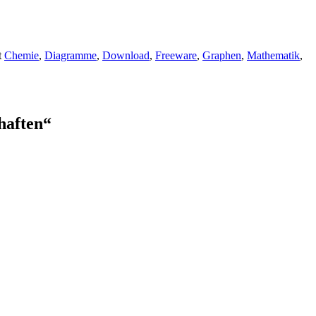
t
Chemie
,
Diagramme
,
Download
,
Freeware
,
Graphen
,
Mathematik
,
haften
“