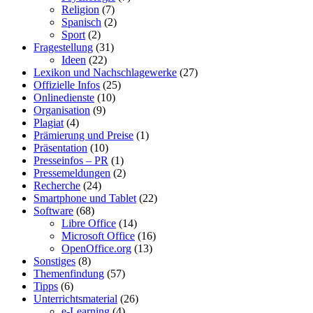
Religion
(7)
Spanisch
(2)
Sport
(2)
Fragestellung
(31)
Ideen
(22)
Lexikon und Nachschlagewerke
(27)
Offizielle Infos
(25)
Onlinedienste
(10)
Organisation
(9)
Plagiat
(4)
Prämierung und Preise
(1)
Präsentation
(10)
Presseinfos – PR
(1)
Pressemeldungen
(2)
Recherche
(24)
Smartphone und Tablet
(22)
Software
(68)
Libre Office
(14)
Microsoft Office
(16)
OpenOffice.org
(13)
Sonstiges
(8)
Themenfindung
(57)
Tipps
(6)
Unterrichtsmaterial
(26)
e-Learning
(4)