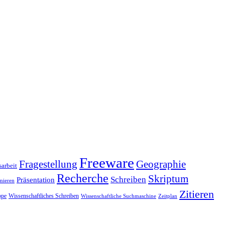
Freeware
Fragestellung
Geographie
arbeit
Recherche
Skriptum
Schreiben
Präsentation
mieren
Zitieren
pe
Wissenschaftliches Schreiben
Wissenschaftliche Suchmaschine
Zeitplan