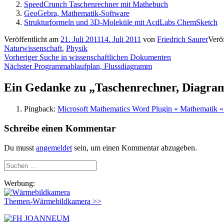
SpeedCrunch Taschenrechner mit Mathebuch
GeoGebra, Mathematik-Software
Strukturformeln und 3D-Moleküle mit AcdLabs ChemSketch
Veröffentlicht am
21. Juli 2011
14. Juli 2011
von
Friedrich Saurer
Veröf
Naturwissenschaft
,
Physik
Beitragsnavigation
Vorheriger
Vorheriger
Suche in wissenschaftlichen Dokumenten
Nächster
Beitrag:
Nächster
Programmablaufplan, Flussdiagramm
Beitrag:
Ein Gedanke zu „
Taschenrechner, Diagra
Pingback:
Microsoft Mathematics Word Plugin « Mathematik « 
Schreibe einen Kommentar
Du musst
angemeldet
sein, um einen Kommentar abzugeben.
Suchen
nach:
Werbung:
Themen-Wärmebildkamera >>