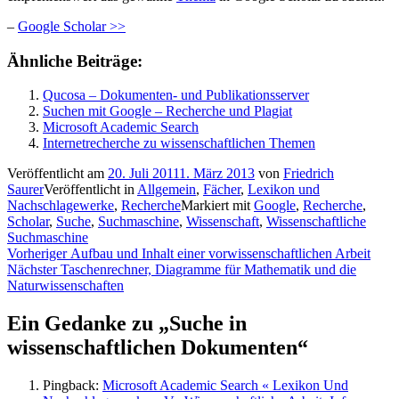
–
Google Scholar >>
Ähnliche Beiträge:
Qucosa – Dokumenten- und Publikationsserver
Suchen mit Google – Recherche und Plagiat
Microsoft Academic Search
Internetrecherche zu wissenschaftlichen Themen
Veröffentlicht am
20. Juli 2011
1. März 2013
von
Friedrich
Saurer
Veröffentlicht in
Allgemein
,
Fächer
,
Lexikon und
Nachschlagewerke
,
Recherche
Markiert mit
Google
,
Recherche
,
Scholar
,
Suche
,
Suchmaschine
,
Wissenschaft
,
Wissenschaftliche
Suchmaschine
Beitragsnavigation
Vorheriger
Vorheriger
Aufbau und Inhalt einer vorwissenschaftlichen Arbeit
Nächster
Beitrag:
Nächster
Taschenrechner, Diagramme für Mathematik und die
Beitrag:
Naturwissenschaften
Ein Gedanke zu „
Suche in
wissenschaftlichen Dokumenten
“
Pingback:
Microsoft Academic Search « Lexikon Und