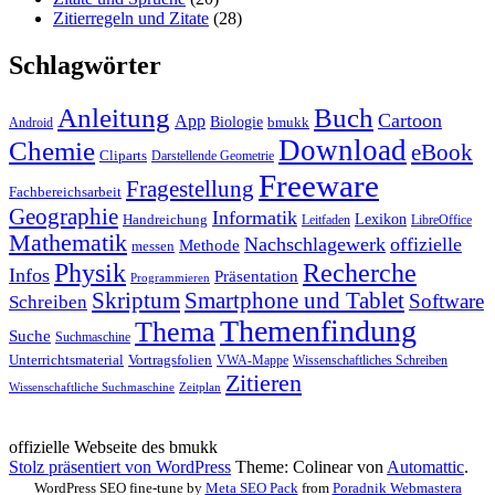
Zitierregeln und Zitate
(28)
Schlagwörter
Anleitung
Buch
Cartoon
App
Biologie
bmukk
Android
Download
Chemie
eBook
Cliparts
Darstellende Geometrie
Freeware
Fragestellung
Fachbereichsarbeit
Geographie
Informatik
Lexikon
Handreichung
Leitfaden
LibreOffice
Mathematik
Nachschlagewerk
offizielle
Methode
messen
Physik
Recherche
Infos
Präsentation
Programmieren
Skriptum
Smartphone und Tablet
Software
Schreiben
Themenfindung
Thema
Suche
Suchmaschine
Unterrichtsmaterial
Vortragsfolien
VWA-Mappe
Wissenschaftliches Schreiben
Zitieren
Wissenschaftliche Suchmaschine
Zeitplan
offizielle Webseite des bmukk
Stolz präsentiert von WordPress
Theme: Colinear von
Automattic
.
WordPress SEO fine-tune by
Meta SEO Pack
from
Poradnik Webmastera