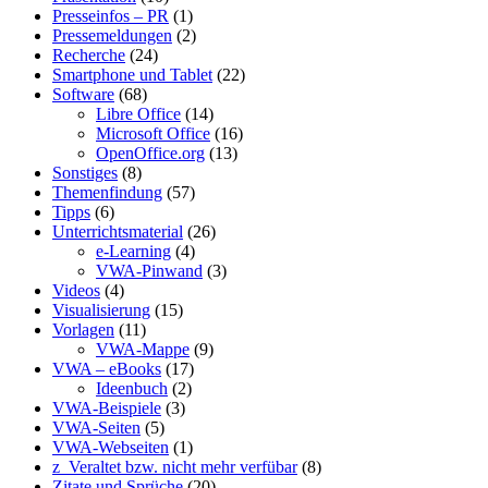
Presseinfos – PR
(1)
Pressemeldungen
(2)
Recherche
(24)
Smartphone und Tablet
(22)
Software
(68)
Libre Office
(14)
Microsoft Office
(16)
OpenOffice.org
(13)
Sonstiges
(8)
Themenfindung
(57)
Tipps
(6)
Unterrichtsmaterial
(26)
e-Learning
(4)
VWA-Pinwand
(3)
Videos
(4)
Visualisierung
(15)
Vorlagen
(11)
VWA-Mappe
(9)
VWA – eBooks
(17)
Ideenbuch
(2)
VWA-Beispiele
(3)
VWA-Seiten
(5)
VWA-Webseiten
(1)
z_Veraltet bzw. nicht mehr verfübar
(8)
Zitate und Sprüche
(20)