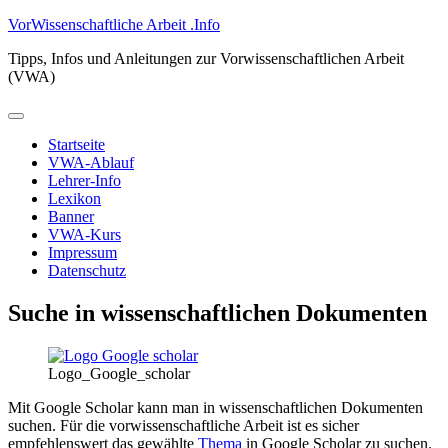
Zum
VorWissenschaftliche Arbeit .Info
Inhalt
Tipps, Infos und Anleitungen zur Vorwissenschaftlichen Arbeit
springen
(VWA)
Primäres
Menü
Startseite
VWA-Ablauf
Lehrer-Info
Lexikon
Banner
VWA-Kurs
Impressum
Datenschutz
Suche in wissenschaftlichen Dokumenten
Logo_Google_scholar
Mit Google Scholar kann man in wissenschaftlichen Dokumenten
suchen. Für die vorwissenschaftliche Arbeit ist es sicher
empfehlenswert das gewählte
Thema
in Google Scholar zu suchen.