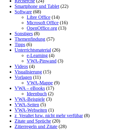
Recherche
(24)
Smartphone und Tablet
(22)
Software
(68)
Libre Office
(14)
Microsoft Office
(16)
OpenOffice.org
(13)
Sonstiges
(8)
Themenfindung
(57)
Tipps
(6)
Unterrichtsmaterial
(26)
e-Learning
(4)
VWA-Pinwand
(3)
Videos
(4)
Visualisierung
(15)
Vorlagen
(11)
VWA-Mappe
(9)
VWA – eBooks
(17)
Ideenbuch
(2)
VWA-Beispiele
(3)
VWA-Seiten
(5)
VWA-Webseiten
(1)
z_Veraltet bzw. nicht mehr verfübar
(8)
Zitate und Sprüche
(20)
Zitierregeln und Zitate
(28)