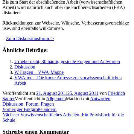
Bis zum Start der abschließenden Arbeit (vorwissenschaftlichen
Arbeit) wird natürlich auch über die Fachbereichsarbeiten (FBA)
diskutiert.
Rückmeldungen zur Webseite, Wünsche, Verbesserungsvorschläge
usw. sind ebenfalls willkommen.
–
Zum Diskussionsforum >
Ähnliche Beiträge:
Urheberrecht, 30 häufig gestellte Fragen und Antworten
Diskussion
W-Fragen – VWA-Mappe
VWA.me – Die kurze Adresse zur vorwissenschaftlichen
Arbeit
Veröffentlicht am
21. August 2011
25. August 2011
von
Friedrich
Saurer
Veröffentlicht in
Allgemein
Markiert mit
Antworten
,
Diskussion
,
Forum
,
Fragen
Beitragsnavigation
Vorheriger
Vorheriger
Bildgröße ändern
Nächster
Beitrag:
Nächster
Vorwissenschaftliches Arbeiten. Ein Praxisbuch für die
Beitrag:
Schule
Schreibe einen Kommentar