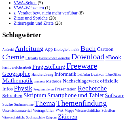
VWA-Seiten
(5)
VWA-Webseiten
(1)
z_Veraltet bzw. nicht mehr verfübar
(8)
Zitate und Sprüche
(20)
Zitierregeln und Zitate
(28)
Schlagwörter
Anleitung
Buch
Cartoon
App
Biologie
bmukk
Android
Download
Chemie
eBook
Cliparts
Darstellende Geometrie
Freeware
Fragestellung
Fachbereichsarbeit
Geographie
Informatik
Lexikon
Handreichung
Leitfaden
LibreOffice
Mathematik
Nachschlagewerk
offizielle
Methode
messen
Physik
Recherche
Infos
Präsentation
Programmieren
Skriptum
Smartphone und Tablet
Software
Schreiben
Themenfindung
Thema
Suche
Suchmaschine
Unterrichtsmaterial
Vortragsfolien
VWA-Mappe
Wissenschaftliches Schreiben
Zitieren
Wissenschaftliche Suchmaschine
Zeitplan