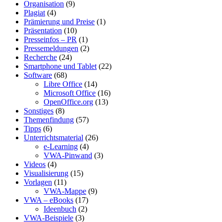
Organisation
(9)
Plagiat
(4)
Prämierung und Preise
(1)
Präsentation
(10)
Presseinfos – PR
(1)
Pressemeldungen
(2)
Recherche
(24)
Smartphone und Tablet
(22)
Software
(68)
Libre Office
(14)
Microsoft Office
(16)
OpenOffice.org
(13)
Sonstiges
(8)
Themenfindung
(57)
Tipps
(6)
Unterrichtsmaterial
(26)
e-Learning
(4)
VWA-Pinwand
(3)
Videos
(4)
Visualisierung
(15)
Vorlagen
(11)
VWA-Mappe
(9)
VWA – eBooks
(17)
Ideenbuch
(2)
VWA-Beispiele
(3)