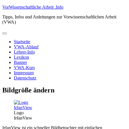
Zum
VorWissenschaftliche Arbeit .Info
Inhalt
Tipps, Infos und Anleitungen zur Vorwissenschaftlichen Arbeit
springen
(VWA)
Primäres
Menü
Startseite
VWA-Ablauf
Lehrer-Info
Lexikon
Banner
VWA-Kurs
Impressum
Datenschutz
Bildgröße ändern
Logo
IrfanView
IrfanView ist ein schneller Bildbetrachter mit einfachen