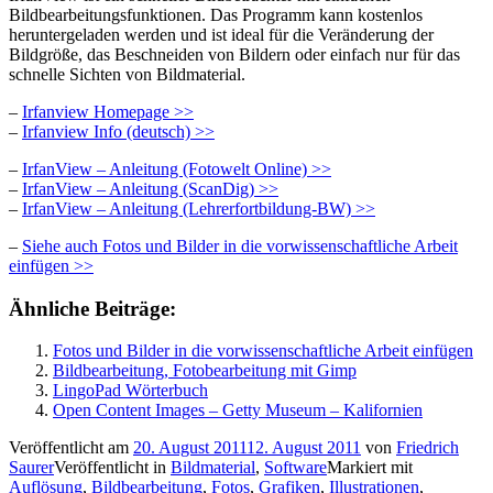
Bildbearbeitungsfunktionen. Das Programm kann kostenlos
heruntergeladen werden und ist ideal für die Veränderung der
Bildgröße, das Beschneiden von Bildern oder einfach nur für das
schnelle Sichten von Bildmaterial.
–
Irfanview Homepage >>
–
Irfanview Info (deutsch) >>
–
IrfanView – Anleitung (Fotowelt Online) >>
–
IrfanView – Anleitung (ScanDig) >>
–
IrfanView – Anleitung (Lehrerfortbildung-BW) >>
–
Siehe auch Fotos und Bilder in die vorwissenschaftliche Arbeit
einfügen >>
Ähnliche Beiträge:
Fotos und Bilder in die vorwissenschaftliche Arbeit einfügen
Bildbearbeitung, Fotobearbeitung mit Gimp
LingoPad Wörterbuch
Open Content Images – Getty Museum – Kalifornien
Veröffentlicht am
20. August 2011
12. August 2011
von
Friedrich
Saurer
Veröffentlicht in
Bildmaterial
,
Software
Markiert mit
Auflösung
,
Bildbearbeitung
,
Fotos
,
Grafiken
,
Illustrationen
,