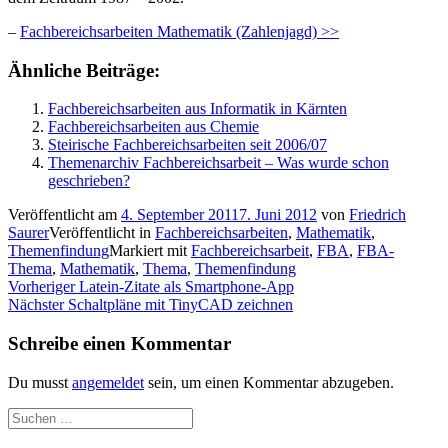
–
Fachbereichsarbeiten Mathematik (Zahlenjagd) >>
Ähnliche Beiträge:
Fachbereichsarbeiten aus Informatik in Kärnten
Fachbereichsarbeiten aus Chemie
Steirische Fachbereichsarbeiten seit 2006/07
Themenarchiv Fachbereichsarbeit – Was wurde schon
geschrieben?
Veröffentlicht am
4. September 2011
7. Juni 2012
von
Friedrich
Saurer
Veröffentlicht in
Fachbereichsarbeiten
,
Mathematik
,
Themenfindung
Markiert mit
Fachbereichsarbeit
,
FBA
,
FBA-
Thema
,
Mathematik
,
Thema
,
Themenfindung
Beitragsnavigation
Vorheriger
Vorheriger
Latein-Zitate als Smartphone-App
Nächster
Beitrag:
Nächster
Schaltpläne mit TinyCAD zeichnen
Beitrag:
Schreibe einen Kommentar
Du musst
angemeldet
sein, um einen Kommentar abzugeben.
Suchen
nach: