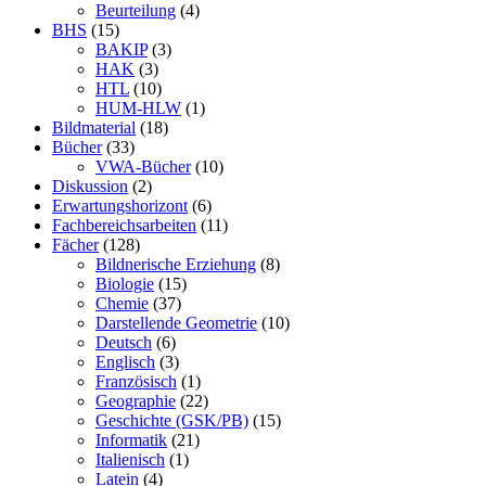
Beurteilung
(4)
BHS
(15)
BAKIP
(3)
HAK
(3)
HTL
(10)
HUM-HLW
(1)
Bildmaterial
(18)
Bücher
(33)
VWA-Bücher
(10)
Diskussion
(2)
Erwartungshorizont
(6)
Fachbereichsarbeiten
(11)
Fächer
(128)
Bildnerische Erziehung
(8)
Biologie
(15)
Chemie
(37)
Darstellende Geometrie
(10)
Deutsch
(6)
Englisch
(3)
Französisch
(1)
Geographie
(22)
Geschichte (GSK/PB)
(15)
Informatik
(21)
Italienisch
(1)
Latein
(4)