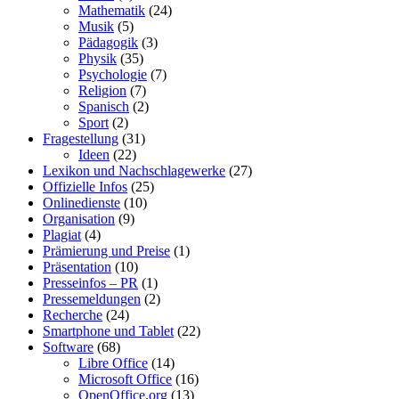
Mathematik
(24)
Musik
(5)
Pädagogik
(3)
Physik
(35)
Psychologie
(7)
Religion
(7)
Spanisch
(2)
Sport
(2)
Fragestellung
(31)
Ideen
(22)
Lexikon und Nachschlagewerke
(27)
Offizielle Infos
(25)
Onlinedienste
(10)
Organisation
(9)
Plagiat
(4)
Prämierung und Preise
(1)
Präsentation
(10)
Presseinfos – PR
(1)
Pressemeldungen
(2)
Recherche
(24)
Smartphone und Tablet
(22)
Software
(68)
Libre Office
(14)
Microsoft Office
(16)
OpenOffice.org
(13)