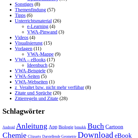
Sonstiges
(8)
Themenfindung
(57)
Tipps
(6)
Unterrichtsmaterial
(26)
e-Learning
(4)
VWA-Pinwand
(3)
Videos
(4)
Visualisierung
(15)
Vorlagen
(11)
VWA-Mappe
(9)
VWA – eBooks
(17)
Ideenbuch
(2)
VWA-Beispiele
(3)
VWA-Seiten
(5)
VWA-Webseiten
(1)
z_Veraltet bzw. nicht mehr verfübar
(8)
Zitate und Sprüche
(20)
Zitierregeln und Zitate
(28)
Schlagwörter
Anleitung
Buch
Cartoon
App
Biologie
bmukk
Android
Download
Chemie
eBook
Cliparts
Darstellende Geometrie