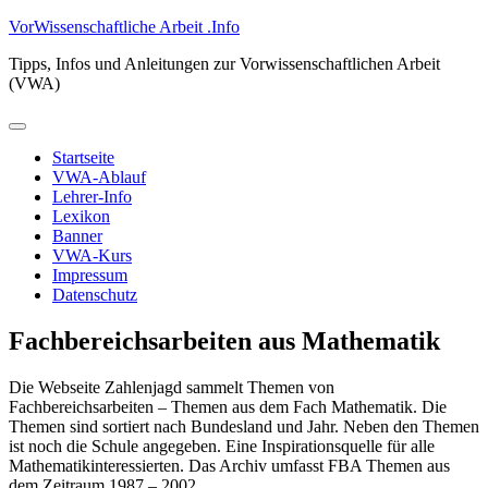
Zum
VorWissenschaftliche Arbeit .Info
Inhalt
Tipps, Infos und Anleitungen zur Vorwissenschaftlichen Arbeit
springen
(VWA)
Primäres
Menü
Startseite
VWA-Ablauf
Lehrer-Info
Lexikon
Banner
VWA-Kurs
Impressum
Datenschutz
Fachbereichsarbeiten aus Mathematik
Die Webseite Zahlenjagd sammelt Themen von
Fachbereichsarbeiten – Themen aus dem Fach Mathematik. Die
Themen sind sortiert nach Bundesland und Jahr. Neben den Themen
ist noch die Schule angegeben. Eine Inspirationsquelle für alle
Mathematikinteressierten. Das Archiv umfasst FBA Themen aus
dem Zeitraum 1987 – 2002.