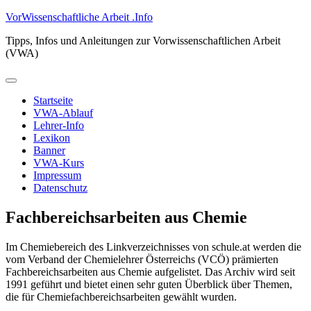
Zum
VorWissenschaftliche Arbeit .Info
Inhalt
Tipps, Infos und Anleitungen zur Vorwissenschaftlichen Arbeit
springen
(VWA)
Primäres
Menü
Startseite
VWA-Ablauf
Lehrer-Info
Lexikon
Banner
VWA-Kurs
Impressum
Datenschutz
Fachbereichsarbeiten aus Chemie
Im Chemiebereich des Linkverzeichnisses von schule.at werden die
vom Verband der Chemielehrer Österreichs (VCÖ) prämierten
Fachbereichsarbeiten aus Chemie aufgelistet. Das Archiv wird seit
1991 geführt und bietet einen sehr guten Überblick über Themen,
die für Chemiefachbereichsarbeiten gewählt wurden.