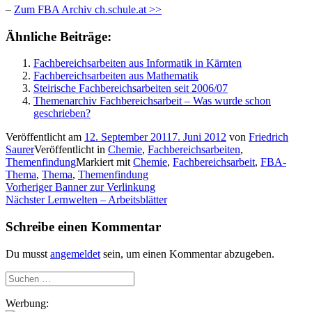
–
Zum FBA Archiv ch.schule.at >>
Ähnliche Beiträge:
Fachbereichsarbeiten aus Informatik in Kärnten
Fachbereichsarbeiten aus Mathematik
Steirische Fachbereichsarbeiten seit 2006/07
Themenarchiv Fachbereichsarbeit – Was wurde schon
geschrieben?
Veröffentlicht am
12. September 2011
7. Juni 2012
von
Friedrich
Saurer
Veröffentlicht in
Chemie
,
Fachbereichsarbeiten
,
Themenfindung
Markiert mit
Chemie
,
Fachbereichsarbeit
,
FBA-
Thema
,
Thema
,
Themenfindung
Beitragsnavigation
Vorheriger
Vorheriger
Banner zur Verlinkung
Nächster
Beitrag:
Nächster
Lernwelten – Arbeitsblätter
Beitrag:
Schreibe einen Kommentar
Du musst
angemeldet
sein, um einen Kommentar abzugeben.
Suchen
nach:
Werbung: