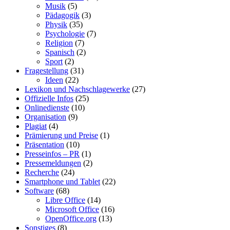
Musik
(5)
Pädagogik
(3)
Physik
(35)
Psychologie
(7)
Religion
(7)
Spanisch
(2)
Sport
(2)
Fragestellung
(31)
Ideen
(22)
Lexikon und Nachschlagewerke
(27)
Offizielle Infos
(25)
Onlinedienste
(10)
Organisation
(9)
Plagiat
(4)
Prämierung und Preise
(1)
Präsentation
(10)
Presseinfos – PR
(1)
Pressemeldungen
(2)
Recherche
(24)
Smartphone und Tablet
(22)
Software
(68)
Libre Office
(14)
Microsoft Office
(16)
OpenOffice.org
(13)
Sonstiges
(8)