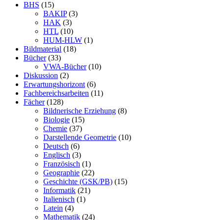
BHS
(15)
BAKIP
(3)
HAK
(3)
HTL
(10)
HUM-HLW
(1)
Bildmaterial
(18)
Bücher
(33)
VWA-Bücher
(10)
Diskussion
(2)
Erwartungshorizont
(6)
Fachbereichsarbeiten
(11)
Fächer
(128)
Bildnerische Erziehung
(8)
Biologie
(15)
Chemie
(37)
Darstellende Geometrie
(10)
Deutsch
(6)
Englisch
(3)
Französisch
(1)
Geographie
(22)
Geschichte (GSK/PB)
(15)
Informatik
(21)
Italienisch
(1)
Latein
(4)
Mathematik
(24)