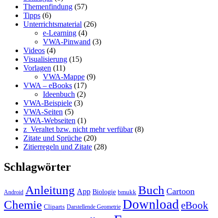
Themenfindung
(57)
Tipps
(6)
Unterrichtsmaterial
(26)
e-Learning
(4)
VWA-Pinwand
(3)
Videos
(4)
Visualisierung
(15)
Vorlagen
(11)
VWA-Mappe
(9)
VWA – eBooks
(17)
Ideenbuch
(2)
VWA-Beispiele
(3)
VWA-Seiten
(5)
VWA-Webseiten
(1)
z_Veraltet bzw. nicht mehr verfübar
(8)
Zitate und Sprüche
(20)
Zitierregeln und Zitate
(28)
Schlagwörter
Anleitung
Buch
Cartoon
App
Biologie
bmukk
Android
Download
Chemie
eBook
Cliparts
Darstellende Geometrie